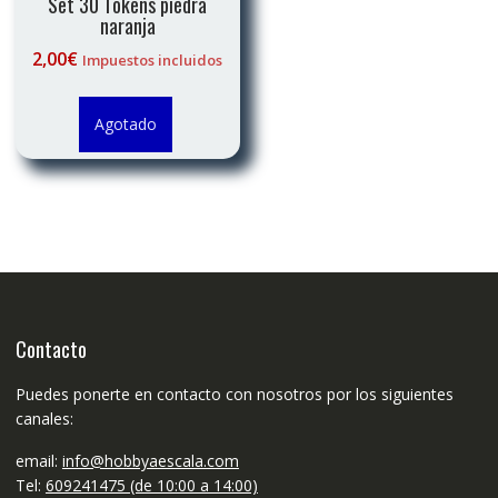
Set 30 Tokens piedra
naranja
2,00
€
Impuestos incluidos
Agotado
Contacto
Puedes ponerte en contacto con nosotros por los siguientes
canales:
email:
info@hobbyaescala.com
Tel:
609241475 (de 10:00 a 14:00)