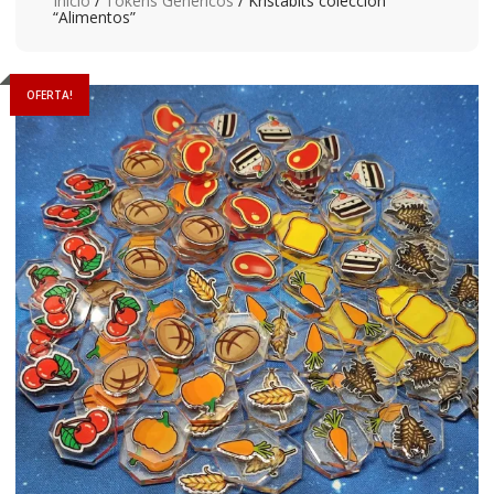
Inicio
/
Tokens Genéricos
/ Kristabits colección
“Alimentos”
OFERTA!