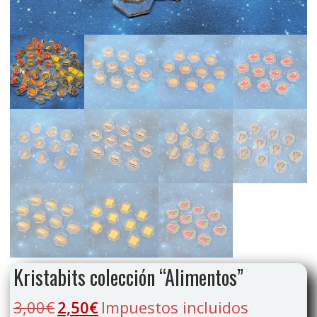
Kristabits colección “Alimentos”
3,00
€
2,50
€
Impuestos incluidos
El
El