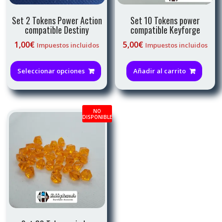
Set 2 Tokens Power Action
Set 10 Tokens power
compatible Destiny
compatible Keyforge
1,00
€
5,00
€
Impuestos incluidos
Impuestos incluidos
Este
producto
Seleccionar opciones
Añadir al carrito
tiene
múltiples
variantes.
NO
Las
DISPONIBLE
opciones
se
pueden
elegir
en
la
página
de
producto