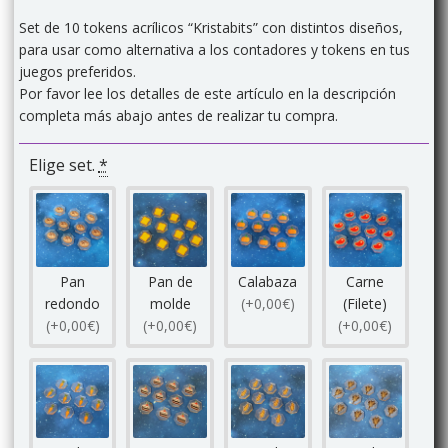
precio
precio
Set de 10 tokens acrílicos “Kristabits” con distintos diseños,
original
actual
para usar como alternativa a los contadores y tokens en tus
era:
es:
juegos preferidos.
3,00€.
2,50€.
Por favor lee los detalles de este artículo en la descripción
completa más abajo antes de realizar tu compra.
Elige set.
*
Pan
Pan de
Calabaza
Carne
redondo
molde
(+0,00€)
(Filete)
(+0,00€)
(+0,00€)
(+0,00€)