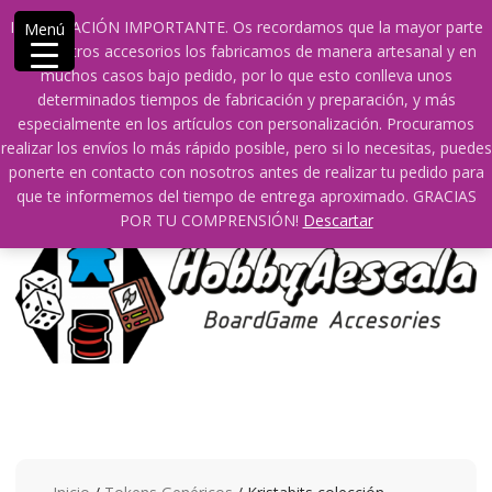
Saltar
609241475 SOLO DE 10:00 a 14:00
INFORMACIÓN IMPORTANTE. Os recordamos que la mayor parte
Menú
contenido
info@hobbyaescala.com
San Fernando de Henares
de nuestros accesorios los fabricamos de manera artesanal y en
10:00 - 14:00
muchos casos bajo pedido, por lo que esto conlleva unos
determinados tiempos de fabricación y preparación, y más
Mi cuenta
especialmente en los artículos con personalización. Procuramos
realizar los envíos lo más rápido posible, pero si lo necesitas, puedes
ponerte en contacto con nosotros antes de realizar tu pedido para
0
0
que te informemos del tiempo de entrega aproximado. GRACIAS
POR TU COMPRENSIÓN!
Descartar