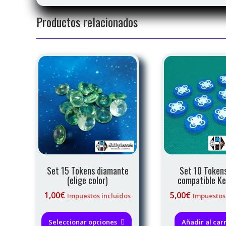
Productos relacionados
Set 15 Tokens diamante
Set 10 Token
(elige color)
compatible K
1,00
€
5,00
€
Impuestos incluidos
Impuestos
Este
producto
Seleccionar opciones
Añadir al carr