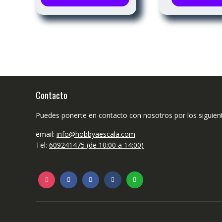
tiene
múltiples
variantes.
Las
opciones
se
pueden
elegir
Contacto
en
la
Puedes ponerte en contacto con nosotros por los siguien
página
de
email:
info@hobbyaescala.com
producto
Tel:
609241475 (de 10:00 a 14:00)