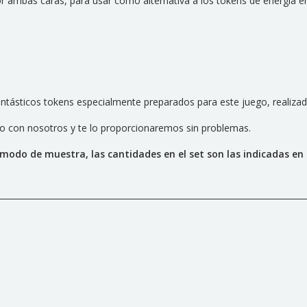
 ambas caras, para usar como alternativa a los tokens de energía e
fantásticos tokens
especialmente preparados para este juego, realizad
cto con nosotros y te lo proporcionaremos sin problemas.
modo de muestra, las cantidades en el set son las indicadas en l