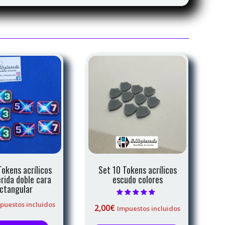
Tokens acrílicos
Set 10 Tokens acrílicos
rida doble cara
escudo colores
ctangular
Valorado con
puestos incluidos
2,00
€
Impuestos incluidos
5.00
de 5
Este