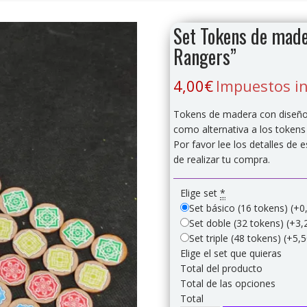
Set Tokens de made
Rangers”
4,00
€
Impuestos in
Tokens de madera con diseños
como alternativa a los tokens
Por favor lee los detalles de 
de realizar tu compra.
Elige set
*
Set básico (16 tokens)
(+0
Set doble (32 tokens)
(+3,
Set triple (48 tokens)
(+5,5
Elige el set que quieras
Total del producto
Total de las opciones
Total