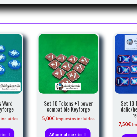
s Ward
Set 10 Tokens +1 power
Set 10 
eyforge
compatible Keyforge
daño/he
re
5,00
€
 incluidos
Impuestos incluidos
7,50
€
Im
ito
Añadir al carrito