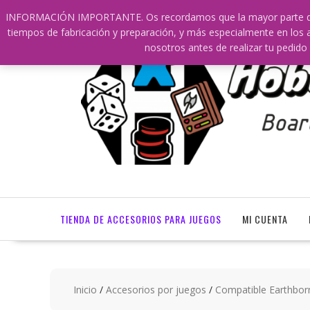
Saltar
609241475 SOLO DE 10:00 a 14:00
info@hobbyaescala.
INFORMACIÓN IMPORTANTE. Os recordamos que la mayor parte de nu
contenido
tiempos de fabricación y preparación, y más especialmente en los a
nosotros antes de realizar tu ped
TIENDA DE ACCESORIOS PARA JUEGOS
MI CUENTA
Inicio
/
Accesorios por juegos
/
Compatible Earthbor