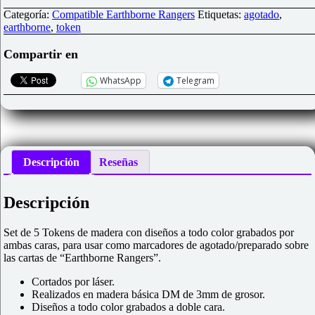
Tokens
de
Categoría:
Compatible Earthborne Rangers
Etiquetas:
agotado
,
madera
earthborne
,
token
"Agotado/Preparado"
para
Compartir en
"Earthborne
Rangers"
WhatsApp
Telegram
cantidad
Descripción
Reseñas
Descripción
Set de 5 Tokens de madera con diseños a todo color grabados por
ambas caras, para usar como marcadores de agotado/preparado sobre
las cartas de “Earthborne Rangers”.
Cortados por láser.
Realizados en madera básica DM de 3mm de grosor.
Diseños a todo color grabados a doble cara.