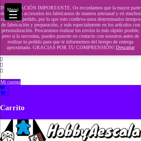
Saltar
INFORMACIÓN IMPORTANTE. Os recordamos que la mayor parte
contenido
609241475 SOLO DE 10:00 a 14:00
Menú
de nuestros accesorios los fabricamos de manera artesanal y en muchos
casos bajo pedido, por lo que esto conlleva unos determinados tiempos
info@hobbyaescala.com
de fabricación y preparación, y más especialmente en los artículos con
personalización. Procuramos realizar los envíos lo más rápido posible,
San Fernando de Henares
pero si lo necesitas, puedes ponerte en contacto con nosotros antes de
realizar tu pedido para que te informemos del tiempo de entrega
10:00 - 14:00
aproximado. GRACIAS POR TU COMPRENSIÓN!
Descartar
Mi cuenta
0
0
Carrito