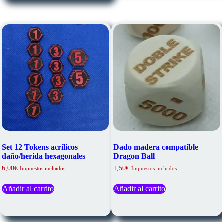
Las
opciones
se
pueden
elegir
en
la
página
de
producto
Set 12 Tokens acrílicos
Dado madera compatible
daño/herida hexagonales
Dragon Ball
6,00
€
1,50
€
Impuestos incluidos
Impuestos incluidos
Añadir al carrito
Añadir al carrito