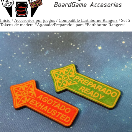
Inicio
/
Accesorios por juegos
/
Compatible Earthborne Rangers
/ Set 5
Tokens de madera “Agotado/Preparado” para “Earthborne Rangers”