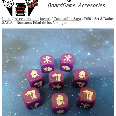
Inicio
/
Accesorios por juegos
/
Compatible Saga
/ DS01 Set 8 Dados
SAGA – Romanos Edad de los Vikingos