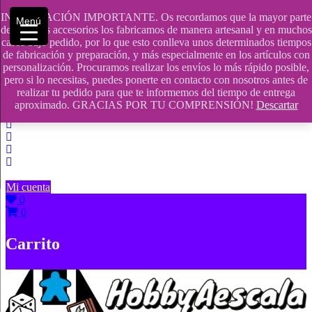
Saltar
INFORMACIÓN IMPORTANTE. Os recordamos que la mayor parte
Menú
contenido
609241475 SOLO DE 10:00 a 14:00
de nuestros accesorios los fabricamos de manera artesanal y en muchos
casos bajo pedido, por lo que esto conlleva unos determinados tiempos
info@hobbyaescala.com
de fabricación y preparación, y más especialmente en los artículos con
personalización. Procuramos realizar los envíos lo más rápido posible,
San Fernando de Henares
pero si lo necesitas, puedes ponerte en contacto con nosotros antes de
realizar tu pedido para que te informemos del tiempo de entrega
10:00 - 14:00
aproximado. GRACIAS POR TU COMPRENSIÓN!
Descartar
Mi cuenta
0
0
Carrito