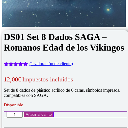
DS01 Set 8 Dados SAGA –
Romanos Edad de los Vikingos
(
1
valoración de cliente)
Valorado
1
con
5.00
de
12,00
€
Impuestos incluidos
5 en base
a
valoración
de un
Set de 8 dados de plástico acrílico de 6 caras, símbolos impresos,
cliente
compatibles con SAGA.
Disponible
DS01
Añadir al carrito
Set
8