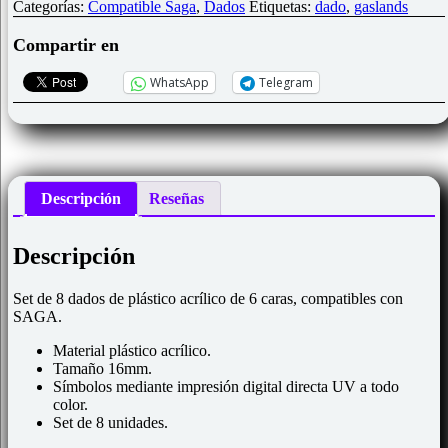
Dados
Categorías:
Compatible Saga
,
Dados
Etiquetas:
dado
,
gaslands
SAGA
-
Compartir en
Romanos
Edad
WhatsApp
Telegram
de
los
Vikingos
cantidad
Descripción
Reseñas
Descripción
Set de 8 dados de plástico acrílico de 6 caras, compatibles con
SAGA.
Material plástico acrílico.
Tamaño 16mm.
Símbolos mediante impresión digital directa UV a todo
color.
Set de 8 unidades.