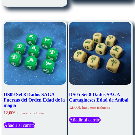
DS09 Set 8 Dados SAGA –
DS05 Set 8 Dados SAGA –
Fuerzas del Orden Edad de la
Cartagineses Edad de Aníbal
magia
12,00
€
Impuestos incluidos
12,00
€
Impuestos incluidos
Añadir al carrito
Añadir al carrito