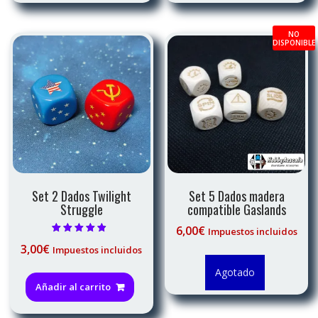
NO
DISPONIBLE
Set 2 Dados Twilight
Set 5 Dados madera
Struggle
compatible Gaslands
6,00
€
Impuestos incluidos
Valorado con
3,00
€
Impuestos incluidos
4.50
de 5
Agotado
Añadir al carrito