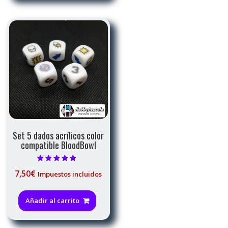
Set 5 dados acrílicos color
compatible BloodBowl
Valorado con
7,50
€
Impuestos incluidos
5.00
de 5
Añadir al carrito