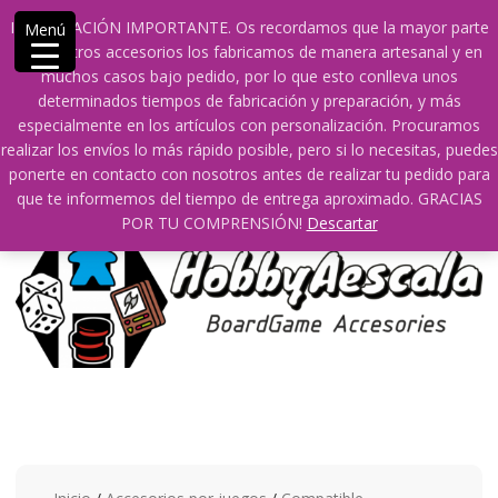
Saltar
609241475 SOLO DE 10:00 a 14:00
INFORMACIÓN IMPORTANTE. Os recordamos que la mayor parte
Menú
contenido
info@hobbyaescala.com
San Fernando de Henares
de nuestros accesorios los fabricamos de manera artesanal y en
10:00 - 14:00
muchos casos bajo pedido, por lo que esto conlleva unos
determinados tiempos de fabricación y preparación, y más
Mi cuenta
especialmente en los artículos con personalización. Procuramos
realizar los envíos lo más rápido posible, pero si lo necesitas, puedes
ponerte en contacto con nosotros antes de realizar tu pedido para
0
0
que te informemos del tiempo de entrega aproximado. GRACIAS
POR TU COMPRENSIÓN!
Descartar