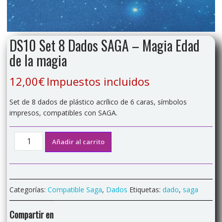
DS10 Set 8 Dados SAGA – Magia Edad
de la magia
12,00
€
Impuestos incluidos
Set de 8 dados de plástico acrílico de 6 caras, símbolos
impresos, compatibles con SAGA.
DS10
Añadir al carrito
Set
8
Dados
SAGA
Categorías:
Compatible Saga
,
Dados
Etiquetas:
dado
,
saga
-
Magia
Compartir en
Edad