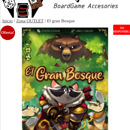
Inicio
/
Zona OUTLET
/ El gran Bosque
NO
DISPONIBL
Oferta!