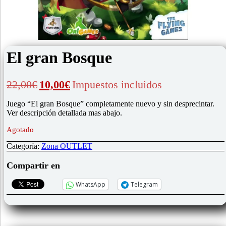
El gran Bosque
El
El
22,00
€
10,00
€
Impuestos incluidos
precio
precio
original
actual
Juego “El gran Bosque” completamente nuevo y sin desprecintar.
era:
es:
Ver descripción detallada mas abajo.
22,00€.
10,00€.
Agotado
Categoría:
Zona OUTLET
Compartir en
WhatsApp
Telegram