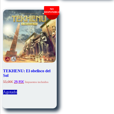
NO
DISPONIBLE
Oferta!
TEKHENU: El obelisco del
Sol
El
El
55,00
€
29,95
€
Impuestos incluidos
precio
precio
original
actual
Agotado
era:
es:
55,00€.
29,95€.