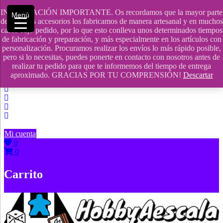
Saltar
INFORMACIÓN IMPORTANTE. Os recordamos que la mayor parte
Menú
contenido
609241475 SOLO DE 10:00 a 14:00
de nuestros accesorios los fabricamos de manera artesanal y en muchos
casos bajo pedido, por lo que esto conlleva unos determinados tiempos
info@hobbyaescala.com
de fabricación y preparación, y más especialmente en los artículos con
personalización. Procuramos realizar los envíos lo más rápido posible,
San Fernando de Henares
pero si lo necesitas, puedes ponerte en contacto con nosotros antes de
realizar tu pedido para que te informemos del tiempo de entrega
10:00 - 14:00
aproximado. GRACIAS POR TU COMPRENSIÓN!
Descartar
Mi cuenta
0
0
Carrito