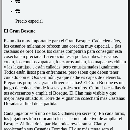
Precio especial
El Gran Bosque
Es un día muy importante para el Gran Bosque. Cada cien años,
los castaños milenarios ofrecen una cosecha muy especial… ¡las
castañas de oro! Todos los clanes competirán para conseguir esta
cosecha tan preciada. La emoción está por las nubes: los sapos
croan, los conejos zapatean, los zorros aúllan, los mapaches chillan
y las lagartijas… están calladas, pero entusiasmadas igualmente.
Todos están listos para enfrentarse, pero saben que deben tener
cuidado con el Oso Gruñón, ya que nadie es capaz de detenerlo.
Preparaos porque… ¡van a llover castañas! El Gran Bosque es un
juego de colocación de losetas y roles ocultos. Cubre las casillas de
tus adversarios y amplía el Bosque. El Clan más visible y que
mejor haya situado su Torre de Vigilancia cosechará más Castañas
Doradas al final de la partida.
Cada jugador será uno de los 5 Clanes (en secreto). En cada turno,
los jugadores irán colocando losetas con el objetivo de ampliar el
Bosque. Al final de la partida, todos revelarán su Clan y
recolectarán sus Castañas Doradas. El que más tenga será el