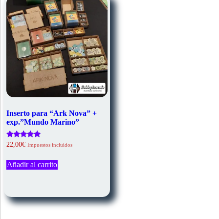
Inserto para “Ark Nova” +
exp.”Mundo Marino”
Valorado
22,00
€
Impuestos incluidos
con
5.00
de 5
Añadir al carrito