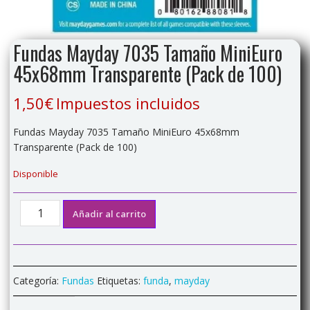
Fundas Mayday 7035 Tamaño MiniEuro
45x68mm Transparente (Pack de 100)
1,50
€
Impuestos incluidos
Fundas Mayday 7035 Tamaño MiniEuro 45x68mm
Transparente (Pack de 100)
Disponible
Fundas
Añadir al carrito
Mayday
7035
Tamaño
MiniEuro
Categoría:
Fundas
Etiquetas:
funda
,
mayday
45x68mm
Transparente