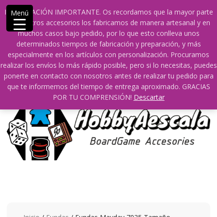
Saltar
609241475 SOLO DE 10:00 a 14:00
INFORMACIÓN IMPORTANTE. Os recordamos que la mayor parte
Menú
contenido
info@hobbyaescala.com
San Fernando de Henares
de nuestros accesorios los fabricamos de manera artesanal y en
10:00 - 14:00
muchos casos bajo pedido, por lo que esto conlleva unos
determinados tiempos de fabricación y preparación, y más
Mi cuenta
especialmente en los artículos con personalización. Procuramos
realizar los envíos lo más rápido posible, pero si lo necesitas, puedes
ponerte en contacto con nosotros antes de realizar tu pedido para
0
0
que te informemos del tiempo de entrega aproximado. GRACIAS
POR TU COMPRENSIÓN!
Descartar