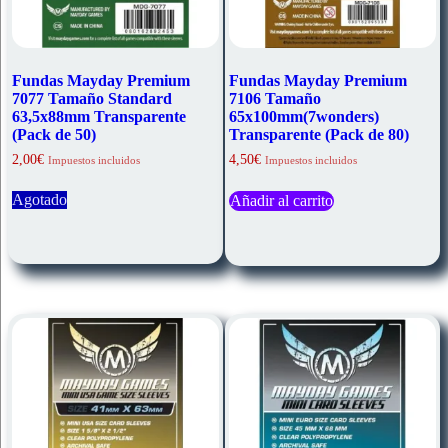
Fundas Mayday Premium
Fundas Mayday Premium
7077 Tamaño Standard
7106 Tamaño
63,5x88mm Transparente
65x100mm(7wonders)
(Pack de 50)
Transparente (Pack de 80)
2,00
€
4,50
€
Impuestos incluidos
Impuestos incluidos
Agotado
Añadir al carrito