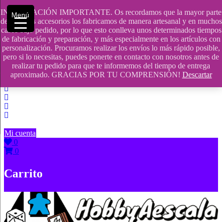
Saltar
INFORMACIÓN IMPORTANTE. Os recordamos que la mayor parte
Menú
contenido
609241475 SOLO DE 10:00 a 14:00
de nuestros accesorios los fabricamos de manera artesanal y en muchos
casos bajo pedido, por lo que esto conlleva unos determinados tiempos
info@hobbyaescala.com
de fabricación y preparación, y más especialmente en los artículos con
personalización. Procuramos realizar los envíos lo más rápido posible,
San Fernando de Henares
pero si lo necesitas, puedes ponerte en contacto con nosotros antes de
realizar tu pedido para que te informemos del tiempo de entrega
10:00 - 14:00
aproximado. GRACIAS POR TU COMPRENSIÓN!
Descartar
Mi cuenta
0
0
Carrito