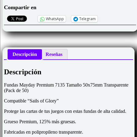
Tamaño
50x75mm
Compartir en
Transparente
(Pack
WhatsApp
Telegram
de
50)
cantidad
Descripción
Reseñas
Descripción
Fundas Mayday Premium 7135 Tamaño 50x75mm Transparente
(Pack de 50)
Compatible “Sails of Glory”
Protege las cartas de tus juegos con estas fundas de alta calidad.
Grueso Premium, 125% más gruesas.
Fabricadas en polipropileno transparente.