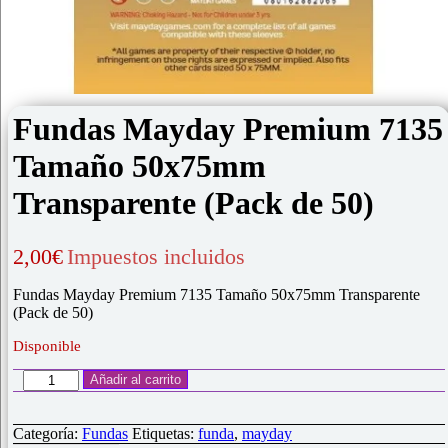
Fundas Mayday Premium 7135
Tamaño 50x75mm
Transparente (Pack de 50)
2,00
€
Impuestos incluidos
Fundas Mayday Premium 7135 Tamaño 50x75mm Transparente
(Pack de 50)
Disponible
Fundas
Añadir al carrito
Mayday
Premium
7135
Categoría:
Fundas
Etiquetas:
funda
,
mayday