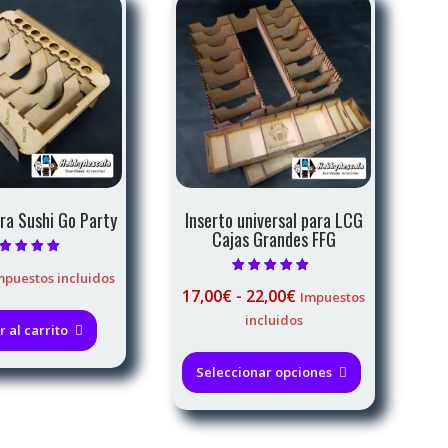
ara Sushi Go Party
Inserto universal para LCG
Cajas Grandes FFG
alorado con
mpuestos incluidos
5.00
Valorado con
de 5
Rango
17,00
€
-
22,00
€
Impuestos
5.00
de 5
de
incluidos
 al carrito
precios:
Este
desde
producto
Seleccionar opciones
17,00€
tiene
hasta
múltiples
22,00€
variantes.