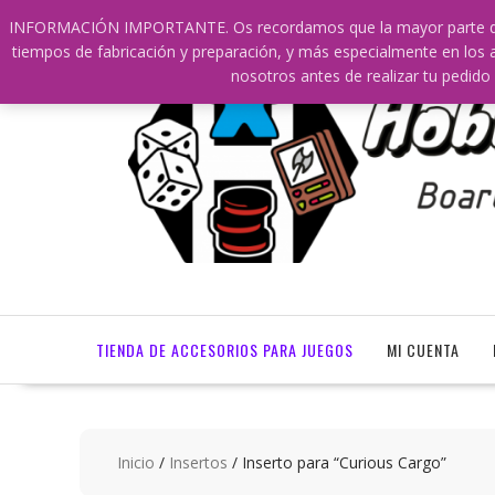
Saltar
609241475 SOLO DE 10:00 a 14:00
info@hobbyaescala.c
INFORMACIÓN IMPORTANTE. Os recordamos que la mayor parte de nu
contenido
tiempos de fabricación y preparación, y más especialmente en los a
nosotros antes de realizar tu ped
TIENDA DE ACCESORIOS PARA JUEGOS
MI CUENTA
Inicio
/
Insertos
/ Inserto para “Curious Cargo”