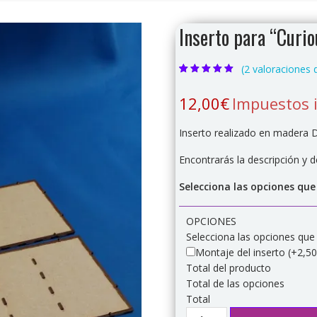
Inserto para “Curi
(
2
valoraciones d
Valorado con
2
5.00
de 5 en
12,00
€
Impuestos 
base a
valoraciones de
clientes
Inserto realizado en madera D
Encontrarás la descripción y 
Selecciona las opciones que
OPCIONES
Selecciona las opciones que
Montaje del inserto
(+2,50
Total del producto
Total de las opciones
Total
Inserto