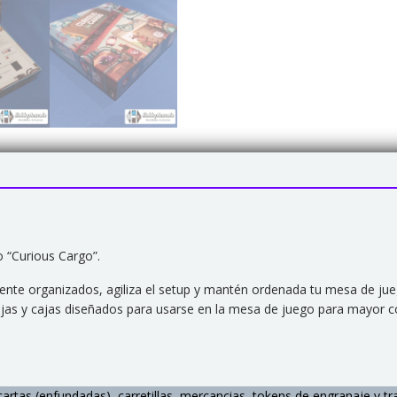
 “Curious Cargo”.
nte organizados, agiliza el setup y mantén ordenada tu mesa de ju
ejas y cajas diseñados para usarse en la mesa de juego para mayor 
rtas (enfundadas), carretillas, mercancias, tokens de engranaje y tra