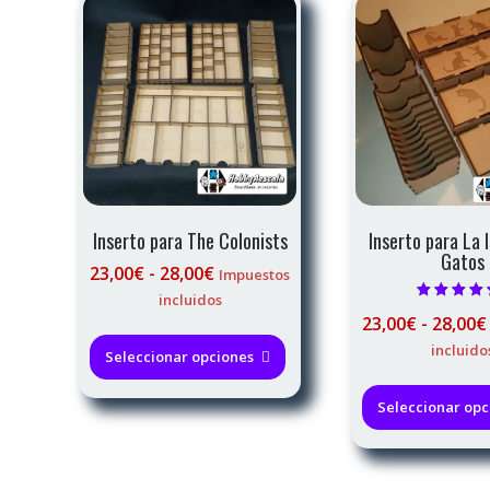
Inserto para The Colonists
Inserto para La I
Gatos
Rango
23,00
€
-
28,00
€
Impuestos
de
incluidos
Valorado c
precios:
23,00
€
-
28,00
€
5.00
Este
de 5
desde
incluido
producto
Seleccionar opciones
23,00€
tiene
hasta
múltiples
Seleccionar opc
28,00€
variantes.
Las
opciones