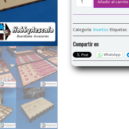
Añadir al carrito
para
"Curious
Cargo"
cantidad
Categoría:
Insertos
Etiquetas:
Compartir en
WhatsApp