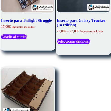
Inserto para Twilight Struggle
Inserto para Galaxy Trucker
(1a edición)
17,00
€
Impuestos incluidos
Rango
22,00
€
-
27,00
€
Impuestos incluidos
de
Añadir al carrito
Este
precios:
Seleccionar opciones
producto
desde
tiene
22,00€
múltiples
hasta
variantes.
27,00€
Las
opciones
se
pueden
elegir
en
la
página
de
producto