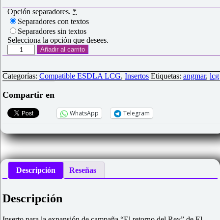
Opción separadores.
*
Separadores con textos
Separadores sin textos
Selecciona la opción que desees.
Inserto
Añadir al carrito
para
"El
Retorno
Categorías:
Compatible ESDLA LCG
,
Insertos
Etiquetas:
angmar
,
lcg
del
Rey"
Compartir en
(Exp.
Campaña
WhatsApp
Telegram
LOTR
LCG)
cantidad
Descripción
Reseñas
Descripción
Inserto para la expansión de campaña “
El retorno del Rey
” de El