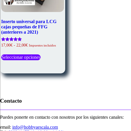
Inserto universal para LCG
cajas pequeñas de FFG
(anteriores a 2021)
Rango
Valorado
17,00
€
-
22,00
€
Impuestos incluidos
con
de
Este
5.00
precios:
de 5
Seleccionar opciones
producto
desde
tiene
17,00€
múltiples
hasta
variantes.
22,00€
Las
opciones
se
pueden
elegir
Contacto
en
la
página
Puedes ponerte en contacto con nosotros por los siguientes canales:
de
producto
email:
info@hobbyaescala.com