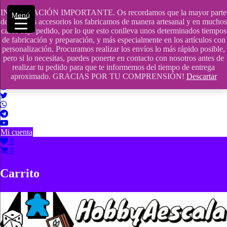
Saltar
INFORMACIÓN IMPORTANTE. Os recordamos que la mayor parte
contenido
609241475 SOLO DE 10:00 a 14:00
Menú
de nuestros accesorios los fabricamos de manera artesanal y en muchos
casos bajo pedido, por lo que esto conlleva unos determinados tiempos
info@hobbyaescala.com
de fabricación y preparación, y más especialmente en los artículos con
personalización. Procuramos realizar los envíos lo más rápido posible,
San Fernando de Henares
pero si lo necesitas, puedes ponerte en contacto con nosotros antes de
realizar tu pedido para que te informemos del tiempo de entrega
10:00 - 14:00
aproximado. GRACIAS POR TU COMPRENSIÓN!
Descartar
Mi cuenta
0
0
Carrito