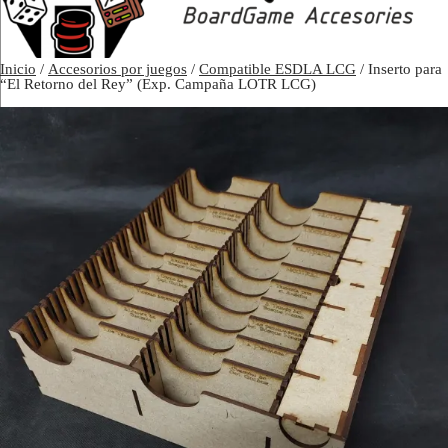
Inicio
/
Accesorios por juegos
/
Compatible ESDLA LCG
/ Inserto para
“El Retorno del Rey” (Exp. Campaña LOTR LCG)