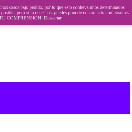
 casos bajo pedido, por lo que esto conlleva unos determinados
posible, pero si lo necesitas, puedes ponerte en contacto con nosotros
S POR TU COMPRENSIÓN!
Descartar