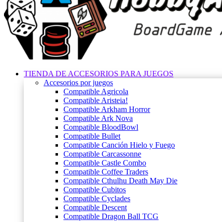
TIENDA DE ACCESORIOS PARA JUEGOS
Accesorios por juegos
Compatible Agricola
Compatible Aristeia!
Compatible Arkham Horror
Compatible Ark Nova
Compatible BloodBowl
Compatible Bullet
Compatible Canción Hielo y Fuego
Compatible Carcassonne
Compatible Castle Combo
Compatible Coffee Traders
Compatible Cthulhu Death May Die
Compatible Cubitos
Compatible Cyclades
Compatible Descent
Compatible Dragon Ball TCG