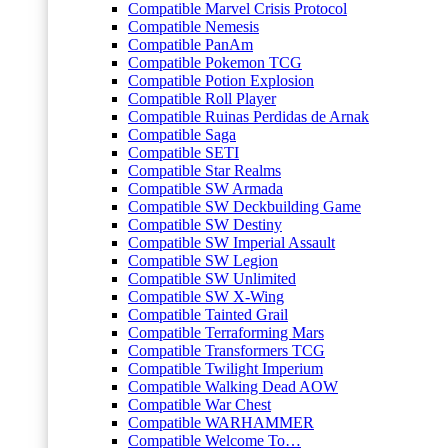
Compatible Marvel Crisis Protocol
Compatible Nemesis
Compatible PanAm
Compatible Pokemon TCG
Compatible Potion Explosion
Compatible Roll Player
Compatible Ruinas Perdidas de Arnak
Compatible Saga
Compatible SETI
Compatible Star Realms
Compatible SW Armada
Compatible SW Deckbuilding Game
Compatible SW Destiny
Compatible SW Imperial Assault
Compatible SW Legion
Compatible SW Unlimited
Compatible SW X-Wing
Compatible Tainted Grail
Compatible Terraforming Mars
Compatible Transformers TCG
Compatible Twilight Imperium
Compatible Walking Dead AOW
Compatible War Chest
Compatible WARHAMMER
Compatible Welcome To…