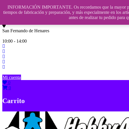
Saltar
INFORMACIÓN IMPORTANTE. Os recordamos que la mayor parte de n
contenido
609241475 SOLO DE 10:00 a 14:00
tiempos de fabricación y preparación, y más especialmente en los artí
antes de realizar tu pedido p
info@hobbyaescala.com
San Fernando de Henares
10:00 - 14:00
Mi cuenta
0
0
Carrito