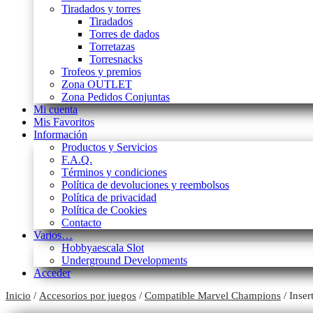
Tiradados y torres
Tiradados
Torres de dados
Torretazas
Torresnacks
Trofeos y premios
Zona OUTLET
Zona Pedidos Conjuntas
Mi cuenta
Mis Favoritos
Información
Productos y Servicios
F.A.Q.
Términos y condiciones
Política de devoluciones y reembolsos
Política de privacidad
Política de Cookies
Contacto
Varios…
Hobbyaescala Slot
Underground Developments
Acceder
Inicio
/
Accesorios por juegos
/
Compatible Marvel Champions
/ Inser