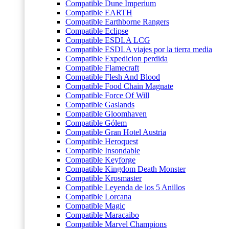
Compatible Dune Imperium
Compatible EARTH
Compatible Earthborne Rangers
Compatible Eclipse
Compatible ESDLA LCG
Compatible ESDLA viajes por la tierra media
Compatible Expedicion perdida
Compatible Flamecraft
Compatible Flesh And Blood
Compatible Food Chain Magnate
Compatible Force Of Will
Compatible Gaslands
Compatible Gloomhaven
Compatible Gólem
Compatible Gran Hotel Austria
Compatible Heroquest
Compatible Insondable
Compatible Keyforge
Compatible Kingdom Death Monster
Compatible Krosmaster
Compatible Leyenda de los 5 Anillos
Compatible Lorcana
Compatible Magic
Compatible Maracaibo
Compatible Marvel Champions