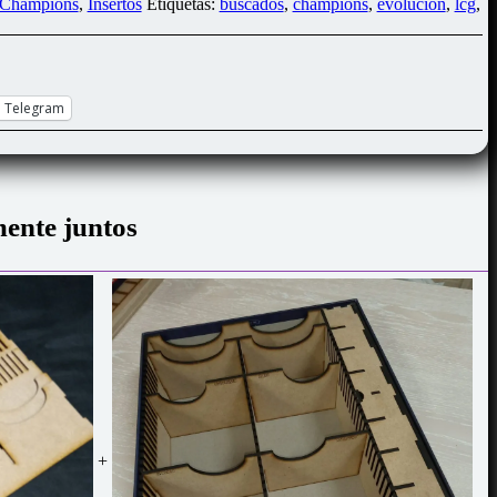
 Champions
,
Insertos
Etiquetas:
buscados
,
champions
,
evolucion
,
lcg
,
Telegram
ente juntos
+