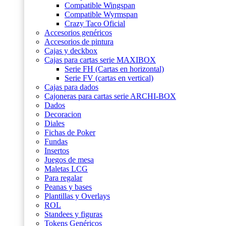
Compatible Wingspan
Compatible Wyrmspan
Crazy Taco Oficial
Accesorios genéricos
Accesorios de pintura
Cajas y deckbox
Cajas para cartas serie MAXIBOX
Serie FH (Cartas en horizontal)
Serie FV (cartas en vertical)
Cajas para dados
Cajoneras para cartas serie ARCHI-BOX
Dados
Decoracion
Diales
Fichas de Poker
Fundas
Insertos
Juegos de mesa
Maletas LCG
Para regalar
Peanas y bases
Plantillas y Overlays
ROL
Standees y figuras
Tokens Genéricos