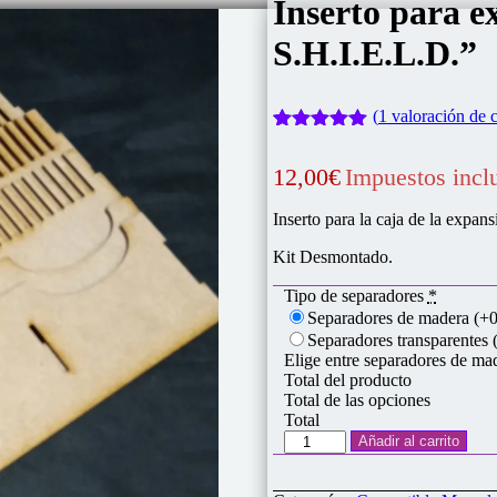
Inserto para e
S.H.I.E.L.D.”
(
1
valoración de c
Valorado
1
con
5.00
de
12,00
€
Impuestos incl
5 en base
a
valoración
de un
Inserto para la caja de la exp
cliente
Kit Desmontado.
Tipo de separadores
*
Separadores de madera
(+0
Separadores transparentes
Elige entre separadores de mad
Total del producto
Total de las opciones
Total
Inserto
Añadir al carrito
para
expansión