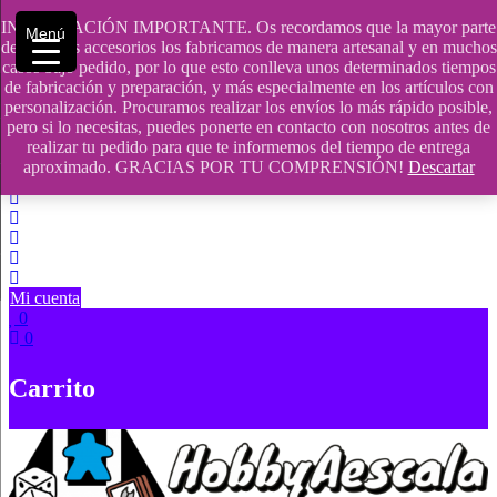
Saltar
INFORMACIÓN IMPORTANTE. Os recordamos que la mayor parte
Menú
contenido
609241475 SOLO DE 10:00 a 14:00
de nuestros accesorios los fabricamos de manera artesanal y en muchos
casos bajo pedido, por lo que esto conlleva unos determinados tiempos
info@hobbyaescala.com
de fabricación y preparación, y más especialmente en los artículos con
personalización. Procuramos realizar los envíos lo más rápido posible,
San Fernando de Henares
pero si lo necesitas, puedes ponerte en contacto con nosotros antes de
realizar tu pedido para que te informemos del tiempo de entrega
10:00 - 14:00
aproximado. GRACIAS POR TU COMPRENSIÓN!
Descartar
Mi cuenta
0
0
Carrito