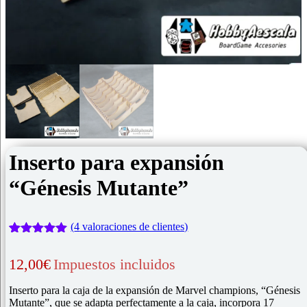
Inserto para expansión
“Génesis Mutante”
(
4
valoraciones de clientes)
Valorado
4
con
5.00
de
12,00
€
Impuestos incluidos
5 en base
a
valoraciones
Inserto para la caja de la expansión de Marvel champions, “Génesis
de clientes
Mutante”, que se adapta perfectamente a la caja, incorpora 17