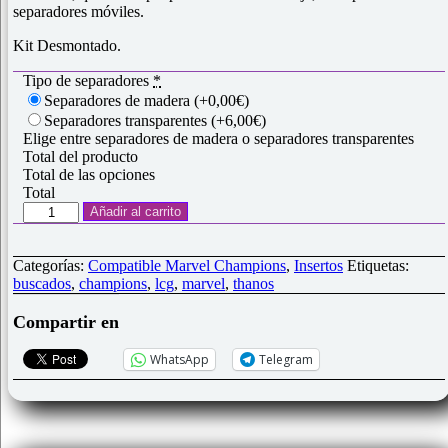
separadores móviles.
Kit Desmontado.
Tipo de separadores
*
Separadores de madera
(+0,00€)
Separadores transparentes
(+6,00€)
Elige entre separadores de madera o separadores transparentes
Total del producto
Total de las opciones
Total
Inserto
Añadir al carrito
para
expansión
"Génesis
Categorías:
Compatible Marvel Champions
,
Insertos
Etiquetas:
Mutante"
buscados
,
champions
,
lcg
,
marvel
,
thanos
cantidad
Compartir en
WhatsApp
Telegram