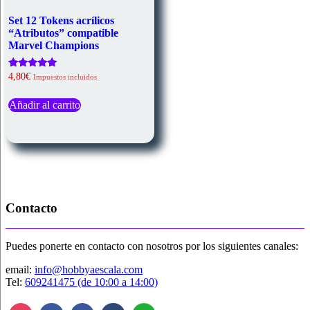
Set 12 Tokens acrílicos
“Atributos” compatible
Marvel Champions
Valorado
4,80
€
Impuestos incluidos
con
5.00
de 5
Añadir al carrito
Contacto
Puedes ponerte en contacto con nosotros por los siguientes canales:
email:
info@hobbyaescala.com
Tel:
609241475 (de 10:00 a 14:00)