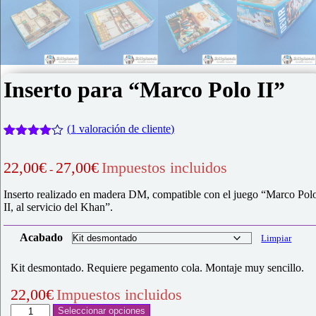
Inserto para “Marco Polo II”
(
1
valoración de cliente)
Valorado
1
con
4.00
Rango
22,00
€
27,00
€
Impuestos incluidos
-
de 5 en
de
base a
precios:
valoración
Inserto realizado en madera DM, compatible con el juego “Marco Pol
desde
de un
II, al servicio del Khan”.
cliente
22,00€
hasta
Acabado
Limpiar
27,00€
Kit desmontado. Requiere pegamento cola. Montaje muy sencillo.
22,00
€
Impuestos incluidos
Inserto
Seleccionar opciones