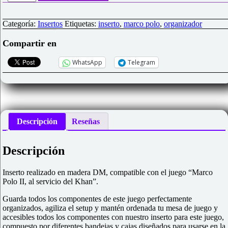
para
"Marco
Polo
Categoría:
Insertos
Etiquetas:
inserto
,
marco polo
,
organizador
II"
cantidad
Compartir en
WhatsApp
Telegram
Descripción
Reseñas
Descripción
Inserto realizado en madera DM, compatible con el juego “Marco
Polo II, al servicio del Khan”.
Guarda todos los componentes de este juego perfectamente
organizados, agiliza el setup y mantén ordenada tu mesa de juego y
accesibles todos los componentes con nuestro inserto para este juego,
compuesto por diferentes bandejas y cajas diseñados para usarse en la