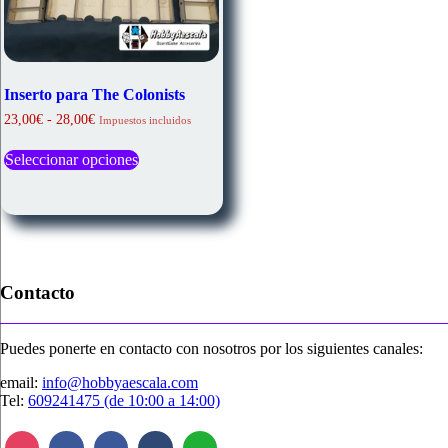
Inserto para The Colonists
Rango
23,00
€
-
28,00
€
Impuestos incluidos
de
Este
precios:
Seleccionar opciones
producto
desde
tiene
23,00€
múltiples
hasta
variantes.
28,00€
Las
opciones
se
pueden
Contacto
elegir
en
la
Puedes ponerte en contacto con nosotros por los siguientes canales:
página
de
email:
info@hobbyaescala.com
producto
Tel:
609241475 (de 10:00 a 14:00)