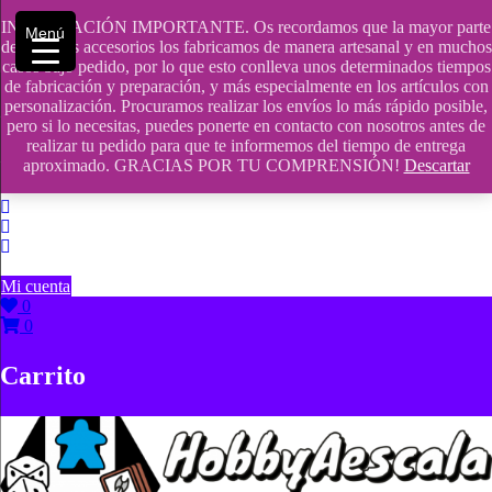
Saltar
INFORMACIÓN IMPORTANTE. Os recordamos que la mayor parte
contenido
609241475 SOLO DE 10:00 a 14:00
Menú
de nuestros accesorios los fabricamos de manera artesanal y en muchos
casos bajo pedido, por lo que esto conlleva unos determinados tiempos
info@hobbyaescala.com
de fabricación y preparación, y más especialmente en los artículos con
personalización. Procuramos realizar los envíos lo más rápido posible,
San Fernando de Henares
pero si lo necesitas, puedes ponerte en contacto con nosotros antes de
realizar tu pedido para que te informemos del tiempo de entrega
10:00 - 14:00
aproximado. GRACIAS POR TU COMPRENSIÓN!
Descartar
Mi cuenta
0
0
Carrito