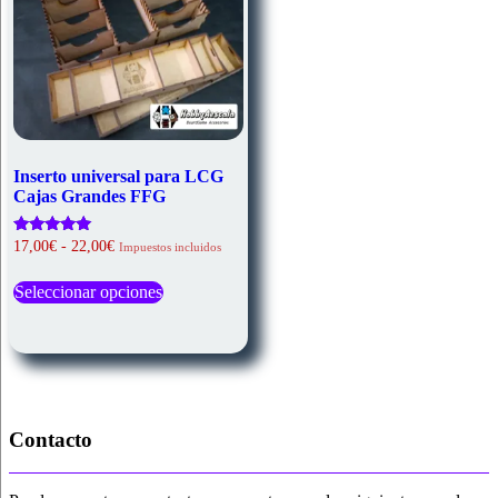
de
producto
Inserto universal para LCG
Cajas Grandes FFG
Rango
Valorado
17,00
€
-
22,00
€
Impuestos incluidos
con
de
Este
5.00
precios:
de 5
Seleccionar opciones
producto
desde
tiene
17,00€
múltiples
hasta
variantes.
22,00€
Las
opciones
se
pueden
Contacto
elegir
en
la