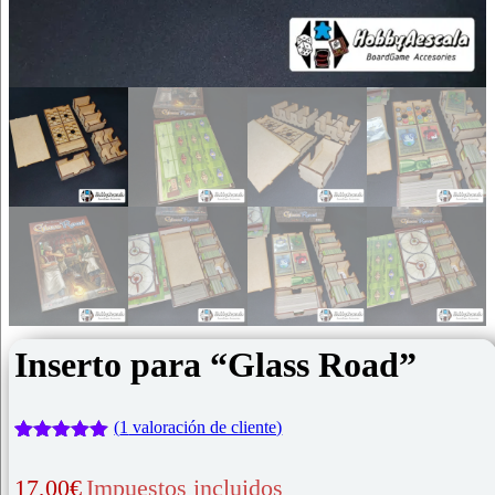
Inserto para “Glass Road”
(
1
valoración de cliente)
Valorado
1
con
5.00
de
17,00
€
Impuestos incluidos
5 en base