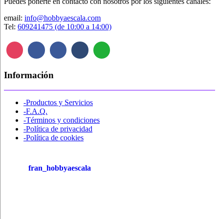
Puedes ponerte en contacto con nosotros por los siguientes canales:
página
de
email:
info@hobbyaescala.com
producto
Tel:
609241475 (de 10:00 a 14:00)
Información
-Productos y Servicios
-F.A.Q.
-Términos y condiciones
-Política de privacidad
-Política de cookies
fran_hobbyaescala