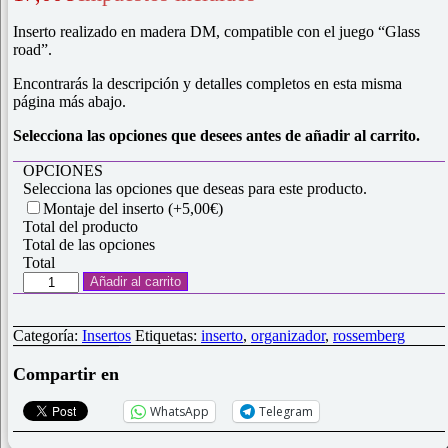
a
valoración
de un
Inserto realizado en madera DM, compatible con el juego “Glass
cliente
road”.
Encontrarás la descripción y detalles completos en esta misma
página más abajo.
Selecciona las opciones que desees antes de añadir al carrito.
OPCIONES
Selecciona las opciones que deseas para este producto.
Montaje del inserto
(+5,00€)
Total del producto
Total de las opciones
Total
Inserto
Añadir al carrito
para
"Glass
Road"
Categoría:
Insertos
Etiquetas:
inserto
,
organizador
,
rossemberg
cantidad
Compartir en
WhatsApp
Telegram