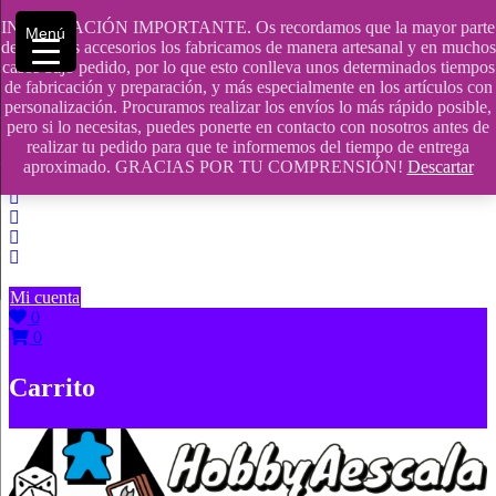
Saltar
INFORMACIÓN IMPORTANTE. Os recordamos que la mayor parte
Menú
contenido
609241475 SOLO DE 10:00 a 14:00
de nuestros accesorios los fabricamos de manera artesanal y en muchos
casos bajo pedido, por lo que esto conlleva unos determinados tiempos
info@hobbyaescala.com
de fabricación y preparación, y más especialmente en los artículos con
personalización. Procuramos realizar los envíos lo más rápido posible,
San Fernando de Henares
pero si lo necesitas, puedes ponerte en contacto con nosotros antes de
realizar tu pedido para que te informemos del tiempo de entrega
10:00 - 14:00
aproximado. GRACIAS POR TU COMPRENSIÓN!
Descartar
Mi cuenta
0
0
Carrito