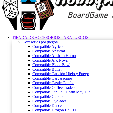
TIENDA DE ACCESORIOS PARA JUEGOS
Accesorios por juegos
Compatible Agricola
Compatible Aristeia!
Compatible Arkham Horror
Compatible Ark Nova
Compatible BloodBowl
Compatible Bullet
Compatible Canción Hielo y Fuego
Compatible Carcassonne
Compatible Castle Combo
Compatible Coffee Traders
Compatible Cthulhu Death May Die
Compatible Cubitos
Compatible Cyclades
Compatible Descent
Compatible Dragon Ball TCG