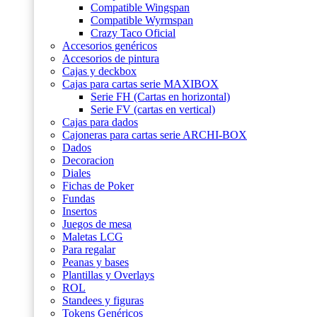
Compatible Wingspan
Compatible Wyrmspan
Crazy Taco Oficial
Accesorios genéricos
Accesorios de pintura
Cajas y deckbox
Cajas para cartas serie MAXIBOX
Serie FH (Cartas en horizontal)
Serie FV (cartas en vertical)
Cajas para dados
Cajoneras para cartas serie ARCHI-BOX
Dados
Decoracion
Diales
Fichas de Poker
Fundas
Insertos
Juegos de mesa
Maletas LCG
Para regalar
Peanas y bases
Plantillas y Overlays
ROL
Standees y figuras
Tokens Genéricos