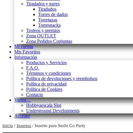
Tiradados y torres
Tiradados
Torres de dados
Torretazas
Torresnacks
Trofeos y premios
Zona OUTLET
Zona Pedidos Conjuntas
Mi cuenta
Mis Favoritos
Información
Productos y Servicios
F.A.Q.
Términos y condiciones
Política de devoluciones y reembolsos
Política de privacidad
Política de Cookies
Contacto
Varios…
Hobbyaescala Slot
Underground Developments
Acceder
Inicio
/
Insertos
/ Inserto para Sushi Go Party