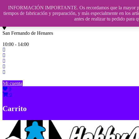
Saltar
INFORMACIÓN IMPORTANTE. Os recordamos que la mayor parte de n
contenido
609241475 SOLO DE 10:00 a 14:00
tiempos de fabricación y preparación, y más especialmente en los artí
antes de realizar tu pedido p
info@hobbyaescala.com
San Fernando de Henares
10:00 - 14:00
Mi cuenta
0
0
Carrito