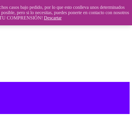
 casos bajo pedido, por lo que esto conlleva unos determinados
posible, pero si lo necesitas, puedes ponerte en contacto con nosotros
S POR TU COMPRENSIÓN!
Descartar