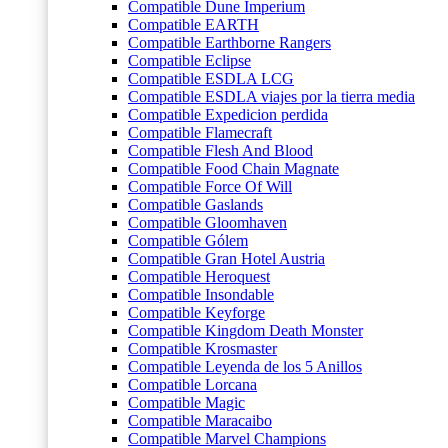
Compatible Dune Imperium
Compatible EARTH
Compatible Earthborne Rangers
Compatible Eclipse
Compatible ESDLA LCG
Compatible ESDLA viajes por la tierra media
Compatible Expedicion perdida
Compatible Flamecraft
Compatible Flesh And Blood
Compatible Food Chain Magnate
Compatible Force Of Will
Compatible Gaslands
Compatible Gloomhaven
Compatible Gólem
Compatible Gran Hotel Austria
Compatible Heroquest
Compatible Insondable
Compatible Keyforge
Compatible Kingdom Death Monster
Compatible Krosmaster
Compatible Leyenda de los 5 Anillos
Compatible Lorcana
Compatible Magic
Compatible Maracaibo
Compatible Marvel Champions