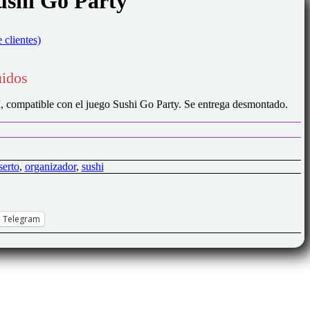
ushi Go Party
 clientes)
uidos
, compatible con el juego Sushi Go Party. Se entrega desmontado.
serto
,
organizador
,
sushi
Telegram