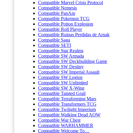
Compatible Marvel Crisis Protocol
Compatible Nemesis
Compatible PanAm
Compatible Pokemon TCG
Compatible Potion Explosion
Compatible Roll Player
Compatible Ruinas Perdidas de Arnak
Compatible Saga
Compatible SETI
Compatible Star Realms
Compatible SW Armada
Compatible SW Deckbuilding Game
Compatible SW Destiny
Compatible SW Imperial Assault
Compatible SW Legion
Compatible SW Unlimited
Compatible SW X-Wing
Compatible Tainted Grail
Compatible Terraforming Mars
Compatible Transformers TCG
Compatible Twilight Imperium
Compatible Walking Dead AOW
Compatible War Chest
Compatible WARHAMMER
Compatible Welcome To…