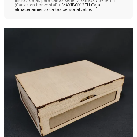
Inicio
/
Cajas para cartas serie MAXIBOX
/
Serie FH
(Cartas en horizontal)
/ MAXIBOX 2FH Caja
almacenamiento cartas personalizable.