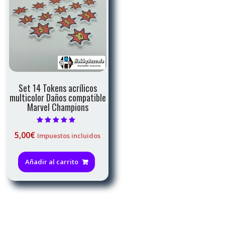
Set 14 Tokens acrílicos
multicolor Daños compatible
Marvel Champions
Valorado con
5,00
€
Impuestos incluidos
5.00
de 5
Añadir al carrito