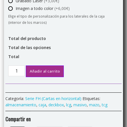
Grabado Láser
(+3,00€)
Imagen a todo color
(+6,00€)
Elige el tipo de personalización para los laterales de la caja
(interior de los marcos)
Total del producto
Total de las opciones
Total
MAXIBOX
Añadir al carrito
2FH
Caja
almacenamiento
cartas
Categoría:
Serie FH (Cartas en horizontal)
Etiquetas:
personalizable.
almacenamiento
,
caja
,
deckbox
,
lcg
,
masivo
,
mazo
,
tcg
cantidad
Compartir en