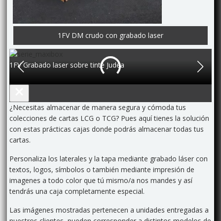
1FV DM crudo con grabado laser
1FV Grabado laser sobre tinte Judea
2F
¿Necesitas almacenar de manera segura y cómoda tus
colecciones de cartas LCG o TCG? Pues aquí tienes la solución
con estas prácticas cajas donde podrás almacenar todas tus
cartas.
Personaliza los laterales y la tapa mediante grabado láser con
textos, logos, símbolos o también mediante impresión de
imagenes a todo color que tú mismo/a nos mandes y así
tendrás una caja completamente especial.
Las imágenes mostradas pertenecen a unidades entregadas a
nuestros clientes, pueden corresponder a distintos modelos de