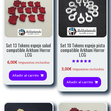
Set 13 Tokens espejo salud
Set 10 Tokens espejo pista
compatible Arkham Horror
compatible Arkham Horror
LCG
LCG
6,00
€
Impuestos incluidos
Valorado con
3,00
€
Impuestos incluidos
5.00
de 5
Añadir al carrito
Añadir al carrito