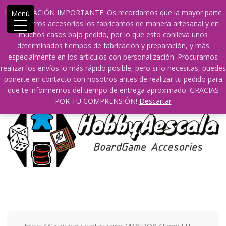
Saltar
609241475 SOLO DE 10:00 a 14:00
INFORMACIÓN IMPORTANTE. Os recordamos que la mayor parte
Menú
contenido
info@hobbyaescala.com
San Fernando de Henares
de nuestros accesorios los fabricamos de manera artesanal y en
10:00 - 14:00
muchos casos bajo pedido, por lo que esto conlleva unos
determinados tiempos de fabricación y preparación, y más
Mi cuenta
especialmente en los artículos con personalización. Procuramos
realizar los envíos lo más rápido posible, pero si lo necesitas, puedes
ponerte en contacto con nosotros antes de realizar tu pedido para
0
0
que te informemos del tiempo de entrega aproximado. GRACIAS
POR TU COMPRENSIÓN!
Descartar