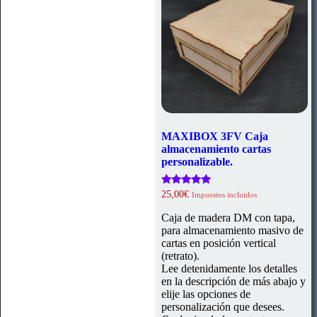
MAXIBOX 3FV Caja
almacenamiento cartas
personalizable.
Valorado
25,00
€
Impuestos incluidos
con
5.00
Caja de madera DM con tapa,
de 5
para almacenamiento masivo de
cartas en posición vertical
(retrato).
Lee detenidamente los detalles
en la descripción de más abajo y
elije las opciones de
personalización que desees.