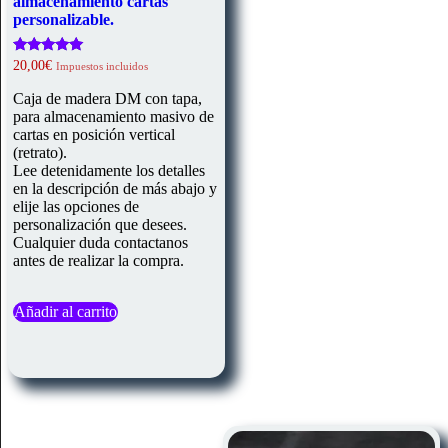
almacenamiento cartas
personalizable.
Valorado
20,00
€
Impuestos incluidos
con
5.00
Caja de madera DM con tapa,
de 5
para almacenamiento masivo de
cartas en posición vertical
(retrato).
Lee detenidamente los detalles
en la descripción de más abajo y
elije las opciones de
personalización que desees.
Cualquier duda contactanos
antes de realizar la compra.
Añadir al carrito