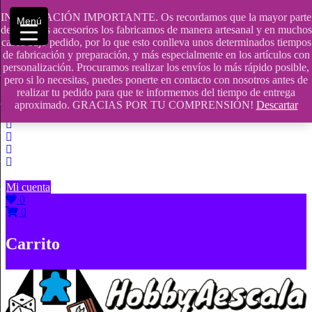
Saltar
INFORMACIÓN IMPORTANTE. Os recordamos que la mayor parte
Menú
contenido
609241475 SOLO DE 10:00 a 14:00
de nuestros accesorios los fabricamos de manera artesanal y en muchos
casos bajo pedido, por lo que esto conlleva unos determinados tiempos
info@hobbyaescala.com
de fabricación y preparación, y más especialmente en los artículos con
personalización. Procuramos realizar los envíos lo más rápido posible,
San Fernando de Henares
pero si lo necesitas, puedes ponerte en contacto con nosotros antes de
realizar tu pedido para que te informemos del tiempo de entrega
10:00 - 14:00
aproximado. GRACIAS POR TU COMPRENSIÓN!
Descartar
Mi cuenta
0
0
Carrito