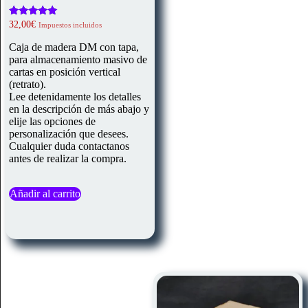
Valorado
32,00
€
Impuestos incluidos
con
5.00
Caja de madera DM con tapa,
de 5
para almacenamiento masivo de
cartas en posición vertical
(retrato).
Lee detenidamente los detalles
en la descripción de más abajo y
elije las opciones de
personalización que desees.
Cualquier duda contactanos
antes de realizar la compra.
Añadir al carrito