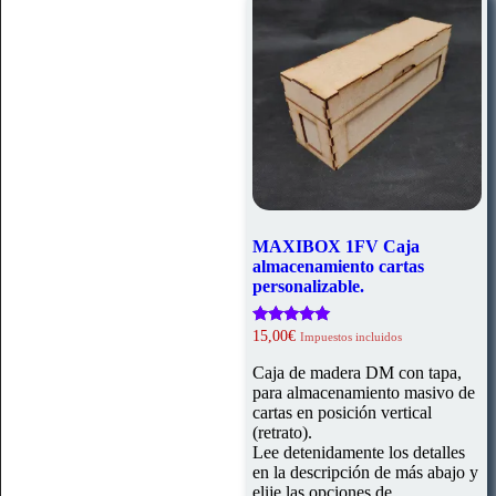
MAXIBOX 1FV Caja
almacenamiento cartas
personalizable.
Valorado
15,00
€
Impuestos incluidos
con
5.00
Caja de madera DM con tapa,
de 5
para almacenamiento masivo de
cartas en posición vertical
(retrato).
Lee detenidamente los detalles
en la descripción de más abajo y
elije las opciones de