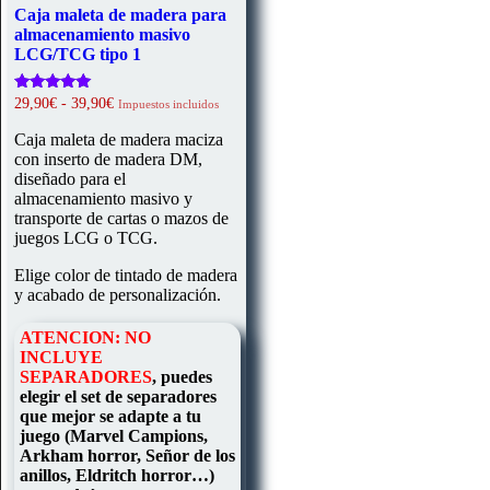
Caja maleta de madera para
almacenamiento masivo
LCG/TCG tipo 1
Rango
Valorado
29,90
€
-
39,90
€
Impuestos incluidos
con
de
4.98
precios:
Caja maleta de madera maciza
de 5
desde
con inserto de madera DM,
29,90€
diseñado para el
hasta
almacenamiento masivo y
39,90€
transporte de cartas o mazos de
juegos LCG o TCG.
Elige color de tintado de madera
y acabado de personalización.
ATENCION: NO
INCLUYE
SEPARADORES
, puedes
elegir el set de separadores
que mejor se adapte a tu
juego (Marvel Campions,
Arkham horror, Señor de los
anillos, Eldritch horror…)