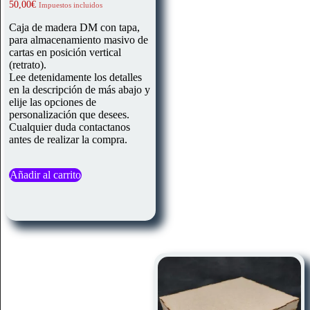
Valorado
50,00
€
Impuestos incluidos
con
5.00
Caja de madera DM con tapa,
de 5
para almacenamiento masivo de
cartas en posición vertical
(retrato).
Lee detenidamente los detalles
en la descripción de más abajo y
elije las opciones de
personalización que desees.
Cualquier duda contactanos
antes de realizar la compra.
Añadir al carrito