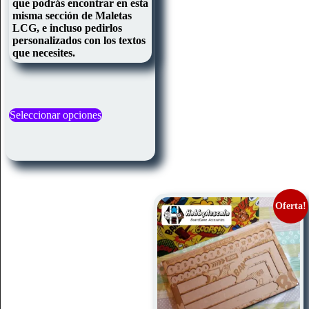
que podrás encontrar en esta
misma sección de Maletas
LCG, e incluso pedirlos
personalizados con los textos
que necesites.
Este
Seleccionar opciones
producto
tiene
múltiples
variantes.
Las
opciones
se
pueden
Oferta!
elegir
en
la
página
de
producto