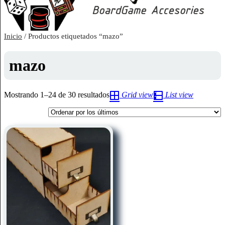
Inicio
/ Productos etiquetados “mazo”
mazo
Ordenado
Mostrando 1–24 de 30 resultados
Grid view
List view
por
los
últimos