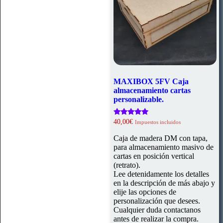
MAXIBOX 5FV Caja
almacenamiento cartas
personalizable.
Valorado
40,00
€
Impuestos incluidos
con
5.00
Caja de madera DM con tapa,
de 5
para almacenamiento masivo de
cartas en posición vertical
(retrato).
Lee detenidamente los detalles
en la descripción de más abajo y
elije las opciones de
personalización que desees.
Cualquier duda contactanos
antes de realizar la compra.