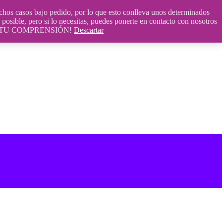
 casos bajo pedido, por lo que esto conlleva unos determinados
posible, pero si lo necesitas, puedes ponerte en contacto con nosotros
S POR TU COMPRENSIÓN!
Descartar