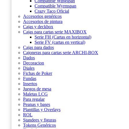
Compatible Wingspan
Compatible Wyrmspan
Crazy Taco Oficial
Accesorios genéricos
Accesorios de pintura
Cajas y deckbox
Cajas para cartas serie MAXIBOX
Serie FH (Cartas en horizontal)
Serie FV (cartas en vertical)
Cajas para dados
Cajoneras para cartas serie ARCHI-BOX
Dados
Decoracion
Diales
Fichas de Poker
Fundas
Insertos
Juegos de mesa
Maletas LCG
Para regalar
Peanas y bases
Plantillas y Overlays
ROL
Standees y figuras
Tokens Genéricos