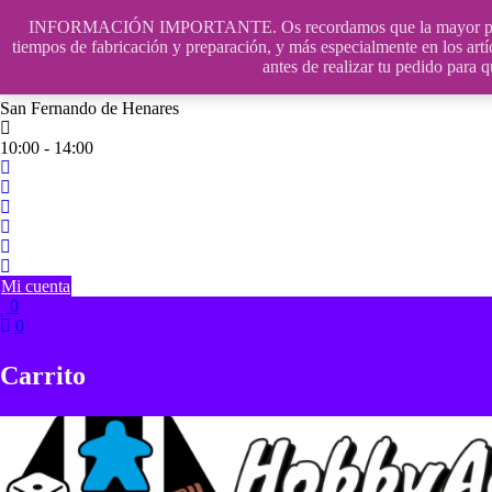
Saltar
INFORMACIÓN IMPORTANTE. Os recordamos que la mayor parte de n
contenido
609241475 SOLO DE 10:00 a 14:00
tiempos de fabricación y preparación, y más especialmente en los artí
antes de realizar tu pedido p
info@hobbyaescala.com
San Fernando de Henares
10:00 - 14:00
Mi cuenta
0
0
Carrito