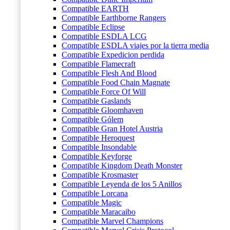
Compatible EARTH
Compatible Earthborne Rangers
Compatible Eclipse
Compatible ESDLA LCG
Compatible ESDLA viajes por la tierra media
Compatible Expedicion perdida
Compatible Flamecraft
Compatible Flesh And Blood
Compatible Food Chain Magnate
Compatible Force Of Will
Compatible Gaslands
Compatible Gloomhaven
Compatible Gólem
Compatible Gran Hotel Austria
Compatible Heroquest
Compatible Insondable
Compatible Keyforge
Compatible Kingdom Death Monster
Compatible Krosmaster
Compatible Leyenda de los 5 Anillos
Compatible Lorcana
Compatible Magic
Compatible Maracaibo
Compatible Marvel Champions