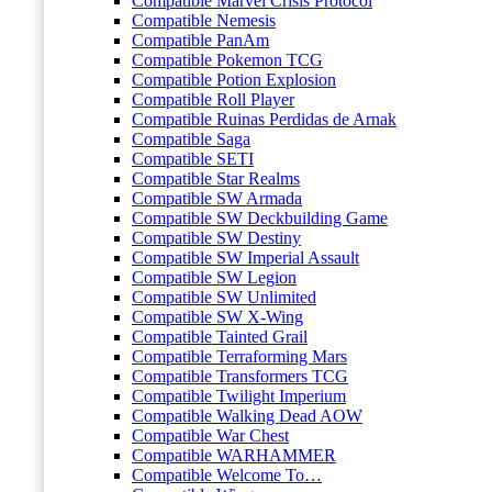
Compatible Marvel Crisis Protocol
Compatible Nemesis
Compatible PanAm
Compatible Pokemon TCG
Compatible Potion Explosion
Compatible Roll Player
Compatible Ruinas Perdidas de Arnak
Compatible Saga
Compatible SETI
Compatible Star Realms
Compatible SW Armada
Compatible SW Deckbuilding Game
Compatible SW Destiny
Compatible SW Imperial Assault
Compatible SW Legion
Compatible SW Unlimited
Compatible SW X-Wing
Compatible Tainted Grail
Compatible Terraforming Mars
Compatible Transformers TCG
Compatible Twilight Imperium
Compatible Walking Dead AOW
Compatible War Chest
Compatible WARHAMMER
Compatible Welcome To…