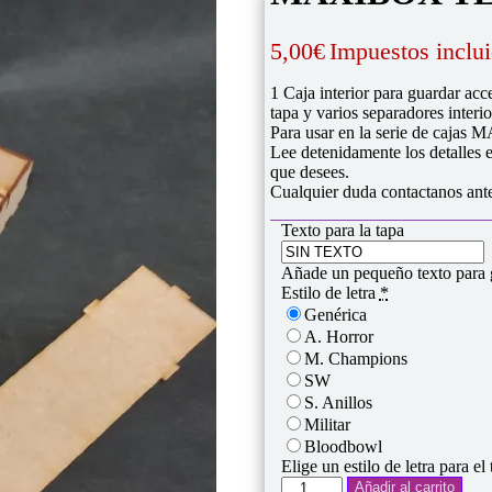
5,00
€
Impuestos inclu
1 Caja interior para guardar ac
tapa y varios separadores interi
Para usar en la serie de caja
Lee detenidamente los detalles e
que desees.
Cualquier duda contactanos ante
Texto para la tapa
Añade un pequeño texto para gr
Estilo de letra
*
Genérica
A. Horror
M. Champions
SW
S. Anillos
Militar
Bloodbowl
Elige un estilo de letra para el 
MAXIBOX
Añadir al carrito