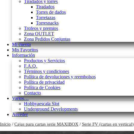
Tiradados y torres
Tiradados
Torres de dados
Torretazas
Torresnacks
Trofeos y premios
Zona OUTLET
Zona Pedidos Conjuntas
Mi cuenta
Mis Favoritos
Información
Productos y Servicios
F.A.Q.
Términos y condiciones
Política de devoluciones y reembolsos
Política de privacidad
Política de Cookies
Contacto
Varios…
Hobbyaescala Slot
Underground Developments
Acceder
Inicio
/
Cajas para cartas serie MAXIBOX
/
Serie FV (cartas en vertical)