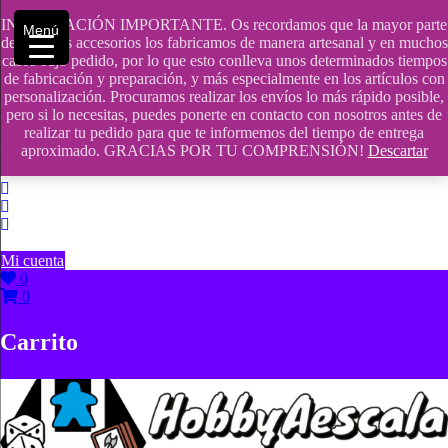
Saltar
INFORMACIÓN IMPORTANTE. Os recordamos que la mayor parte
contenido
609241475 SOLO DE 10:00 a 14:00
Menú
de nuestros accesorios los fabricamos de manera artesanal y en muchos
casos bajo pedido, por lo que esto conlleva unos determinados tiempos
info@hobbyaescala.com
de fabricación y preparación, y más especialmente en los artículos con
personalización. Procuramos realizar los envíos lo más rápido posible,
San Fernando de Henares
pero si lo necesitas, puedes ponerte en contacto con nosotros antes de
realizar tu pedido para que te informemos del tiempo de entrega
10:00 - 14:00
aproximado. GRACIAS POR TU COMPRENSIÓN!
Descartar
Mi cuenta
0
0
Carrito