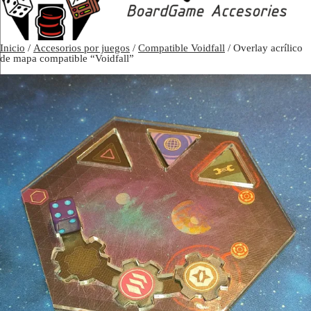
Inicio
/
Accesorios por juegos
/
Compatible Voidfall
/ Overlay acrílico
de mapa compatible “Voidfall”