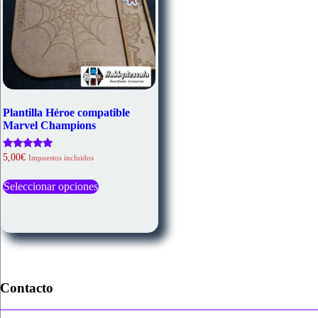
Plantilla Héroe compatible
Marvel Champions
Valorado
5,00
€
Impuestos incluidos
con
Este
4.67
de 5
Seleccionar opciones
producto
tiene
múltiples
variantes.
Las
opciones
se
pueden
Contacto
elegir
en
la