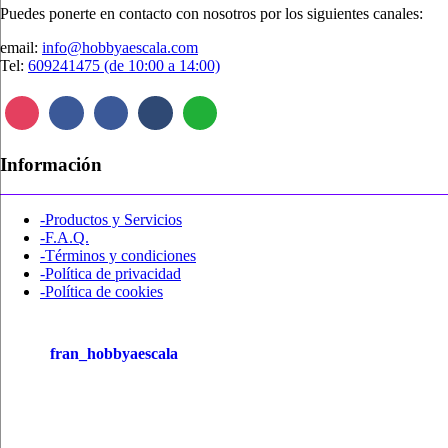
página
Puedes ponerte en contacto con nosotros por los siguientes canales:
de
email:
info@hobbyaescala.com
producto
Tel:
609241475 (de 10:00 a 14:00)
Información
-Productos y Servicios
-F.A.Q.
-Términos y condiciones
-Política de privacidad
-Política de cookies
fran_hobbyaescala