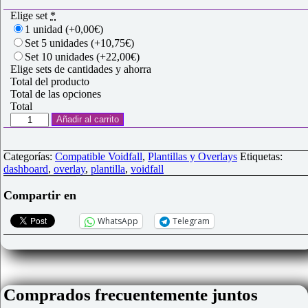
Elige set
*
1 unidad
(+0,00€)
Set 5 unidades
(+10,75€)
Set 10 unidades
(+22,00€)
Elige sets de cantidades y ahorra
Total del producto
Total de las opciones
Total
Overlay
Añadir al carrito
acrílico
de
mapa
Categorías:
Compatible Voidfall
,
Plantillas y Overlays
Etiquetas:
compatible
dashboard
,
overlay
,
plantilla
,
voidfall
"Voidfall"
cantidad
Compartir en
WhatsApp
Telegram
Comprados frecuentemente juntos