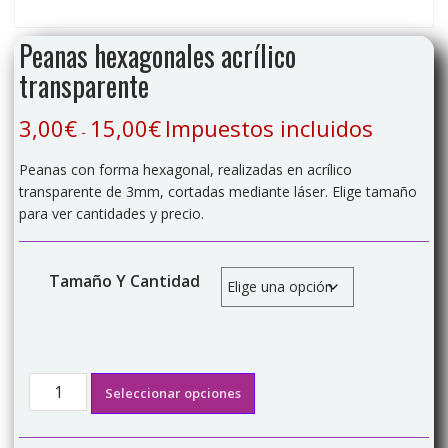
Peanas hexagonales acrílico
transparente
3,00
€
15,00
€
Impuestos incluidos
Rango
-
de
Peanas con forma hexagonal, realizadas en acrílico
precios:
transparente de 3mm, cortadas mediante láser. Elige tamaño
desde
para ver cantidades y precio.
3,00€
hasta
15,00€
Tamaño Y Cantidad
Peanas
Seleccionar opciones
hexagonales
acrílico