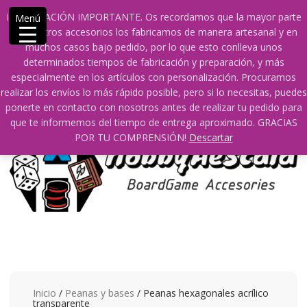
Saltar
609241475 SOLO DE 10:00 a 14:00
info@hobbyaescala.com
INFORMACIÓN IMPORTANTE. Os recordamos que la mayor parte
Menú
contenido
San Fernando de Henares
10:00 - 14:00
de nuestros accesorios los fabricamos de manera artesanal y en
muchos casos bajo pedido, por lo que esto conlleva unos
Mi cuenta
determinados tiempos de fabricación y preparación, y más
especialmente en los artículos con personalización. Procuramos
realizar los envíos lo más rápido posible, pero si lo necesitas, puedes
0
0
ponerte en contacto con nosotros antes de realizar tu pedido para
que te informemos del tiempo de entrega aproximado. GRACIAS
POR TU COMPRENSIÓN!
Descartar
Inicio
/
Peanas y bases
/ Peanas hexagonales acrílico
transparente