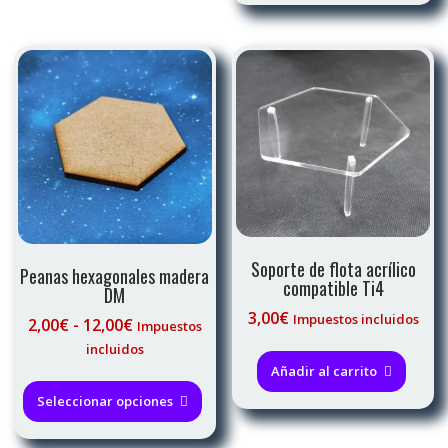
Las
múl
2,75€
opciones
var
se
Las
pueden
opc
elegir
se
en
pue
la
eleg
página
en
de
la
producto
pág
de
pro
Soporte de flota acrílico
Peanas hexagonales madera
compatible Ti4
DM
3,00
€
Impuestos incluidos
Rango
2,00
€
-
12,00
€
Impuestos
de
incluidos
precios:
Añadir al carrito
Este
desde
producto
Seleccionar opciones
2,00€
tiene
hasta
múltiples