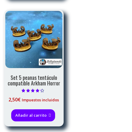
12,00€
variantes.
Las
opciones
se
pueden
elegir
en
la
página
de
producto
Set 5 peanas tentáculo
compatible Arkham Horror
Valorado con
2,50
€
Impuestos incluidos
4.00
de 5
Añadir al carrito