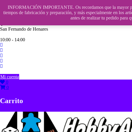
Saltar
INFORMACIÓN IMPORTANTE. Os recordamos que la mayor parte de n
contenido
609241475 SOLO DE 10:00 a 14:00
tiempos de fabricación y preparación, y más especialmente en los artí
antes de realizar tu pedido p
info@hobbyaescala.com
San Fernando de Henares
10:00 - 14:00
Mi cuenta
0
0
Carrito