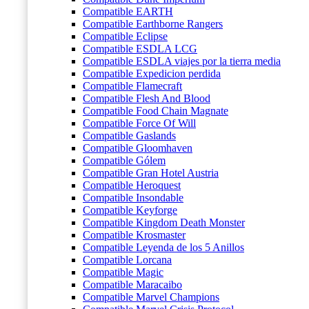
Compatible EARTH
Compatible Earthborne Rangers
Compatible Eclipse
Compatible ESDLA LCG
Compatible ESDLA viajes por la tierra media
Compatible Expedicion perdida
Compatible Flamecraft
Compatible Flesh And Blood
Compatible Food Chain Magnate
Compatible Force Of Will
Compatible Gaslands
Compatible Gloomhaven
Compatible Gólem
Compatible Gran Hotel Austria
Compatible Heroquest
Compatible Insondable
Compatible Keyforge
Compatible Kingdom Death Monster
Compatible Krosmaster
Compatible Leyenda de los 5 Anillos
Compatible Lorcana
Compatible Magic
Compatible Maracaibo
Compatible Marvel Champions