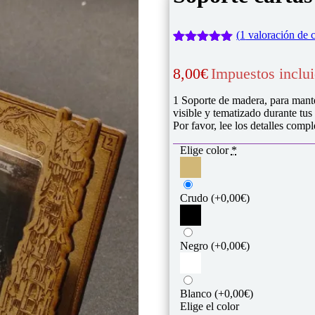
(
1
valoración de c
Valorado
1
con
5.00
de
8,00
€
Impuestos inclu
5 en base
a
valoración
de un
1 Soporte de madera, para mante
cliente
visible y tematizado durante tu
Por favor, lee los detalles compl
Elige color
*
Crudo
(+0,00€)
Negro
(+0,00€)
Blanco
(+0,00€)
Elige el color