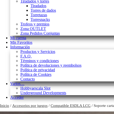
Tiradados y torres
Tiradados
Torres de dados
Torretazas
Torresnacks
Trofeos y premios
Zona OUTLET
Zona Pedidos Conjuntas
Mi cuenta
Mis Favoritos
Información
Productos y Servicios
F.A.Q.
Términos y condiciones
Política de devoluciones y reembolsos
Política de privacidad
Política de Cookies
Contacto
Varios…
Hobbyaescala Slot
Underground Developments
Acceder
Inicio
/
Accesorios por juegos
/
Compatible ESDLA LCG
/ Soporte car