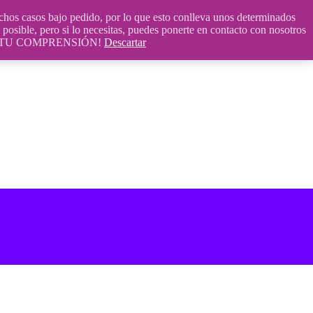
 casos bajo pedido, por lo que esto conlleva unos determinados
posible, pero si lo necesitas, puedes ponerte en contacto con nosotros
S POR TU COMPRENSIÓN!
Descartar