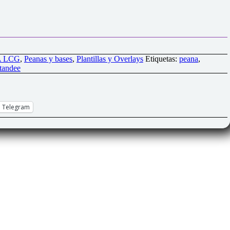
A LCG
,
Peanas y bases
,
Plantillas y Overlays
Etiquetas:
peana
,
tandee
Telegram