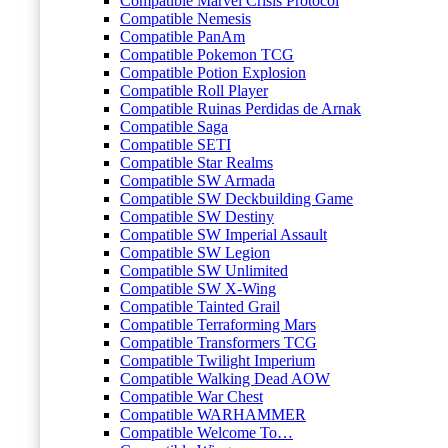
Compatible Marvel Crisis Protocol
Compatible Nemesis
Compatible PanAm
Compatible Pokemon TCG
Compatible Potion Explosion
Compatible Roll Player
Compatible Ruinas Perdidas de Arnak
Compatible Saga
Compatible SETI
Compatible Star Realms
Compatible SW Armada
Compatible SW Deckbuilding Game
Compatible SW Destiny
Compatible SW Imperial Assault
Compatible SW Legion
Compatible SW Unlimited
Compatible SW X-Wing
Compatible Tainted Grail
Compatible Terraforming Mars
Compatible Transformers TCG
Compatible Twilight Imperium
Compatible Walking Dead AOW
Compatible War Chest
Compatible WARHAMMER
Compatible Welcome To…