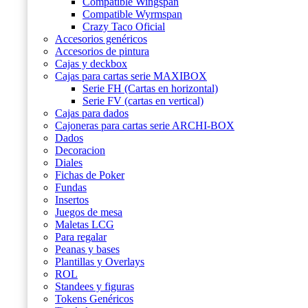
Compatible Wingspan
Compatible Wyrmspan
Crazy Taco Oficial
Accesorios genéricos
Accesorios de pintura
Cajas y deckbox
Cajas para cartas serie MAXIBOX
Serie FH (Cartas en horizontal)
Serie FV (cartas en vertical)
Cajas para dados
Cajoneras para cartas serie ARCHI-BOX
Dados
Decoracion
Diales
Fichas de Poker
Fundas
Insertos
Juegos de mesa
Maletas LCG
Para regalar
Peanas y bases
Plantillas y Overlays
ROL
Standees y figuras
Tokens Genéricos