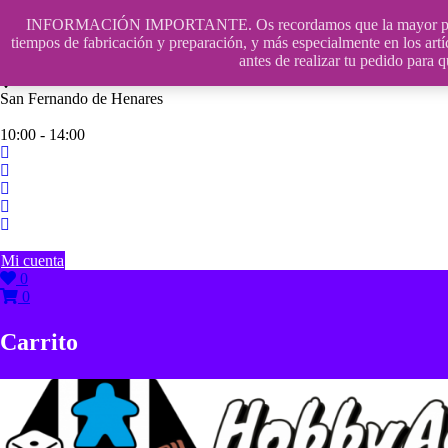
Saltar
INFORMACIÓN IMPORTANTE. Os recordamos que la mayor parte de n
contenido
609241475 SOLO DE 10:00 a 14:00
tiempos de fabricación y preparación, y más especialmente en los artí
antes de realizar tu pedido p
info@hobbyaescala.com
San Fernando de Henares
10:00 - 14:00
Mi cuenta
0
0
Carrito