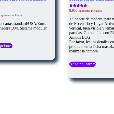
Valorado
8,00
€
Impuestos incluidos
con
ango
Impuestos incluidos
5.00
1 Soporte de madera, para m
e
de 5
recios:
ra cartas standard/USA/Euro,
de Escenario y Lugar Activ
esde
 madera DM. Sistema modular.
vertical, bien visible y tema
,00€
.
partidas. Compatible con El
asta
Anillos LCG.
,00€
Este
Por favor, lee los detalles c
opciones
producto
producto en la ficha más ab
tiene
realizar la compra.
múltiples
variantes.
Las
Añadir al carrito
opciones
se
pueden
elegir
en
la
página
de
producto