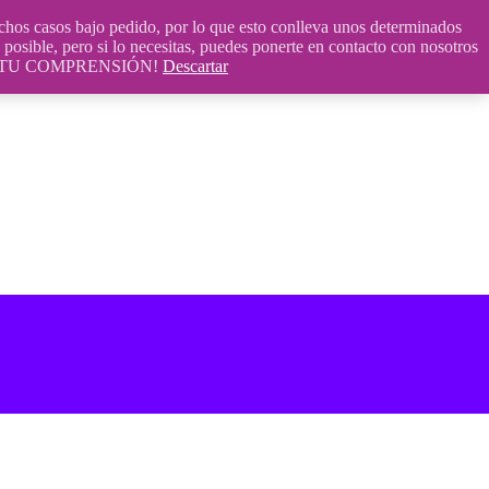
 casos bajo pedido, por lo que esto conlleva unos determinados
posible, pero si lo necesitas, puedes ponerte en contacto con nosotros
S POR TU COMPRENSIÓN!
Descartar