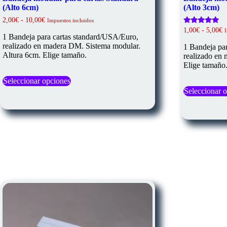
(Alto 6cm)
(Alto 3cm)
Rango
2,00
€
-
10,00
€
Impuestos incluidos
de
R
Valorado
1,00
€
-
5,00
€
precios:
1 Bandeja para cartas standard/USA/Euro,
con
d
4.92
desde
realizado en madera DM. Sistema modular.
p
1 Bandeja pa
de 5
2,00€
d
Altura 6cm. Elige tamaño.
realizado en
hasta
1
Elige tamaño
10,00€
h
Este
5
Seleccionar opciones
producto
tiene
Seleccionar 
múltiples
variantes.
Las
opciones
se
pueden
elegir
en
la
página
de
producto