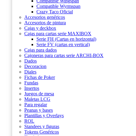
Compatible Wingspan
Compatible Wyrmspan
Crazy Taco Oficial
Accesorios genéricos
Accesorios de pintura
Cajas y deckbox
Cajas para cartas serie MAXIBOX
Serie FH (Cartas en horizontal)
Serie FV (cartas en vertical)
Cajas para dados
Cajoneras para cartas serie ARCHI-BOX
Dados
Decoracion
Diales
Fichas de Poker
Fundas
Insertos
Juegos de mesa
Maletas LCG
Para regalar
Peanas y bases
Plantillas y Overlays
ROL
Standees y figuras
Tokens Genéricos