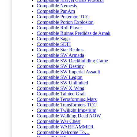
Compatible Marvel Crisis Protocol
Compatible Nemesis
Compatible PanAm
Compatible Pokemon TCG
Compatible Potion Explosion
Compatible Roll Player
Compatible Ruinas Perdidas de Arnak
Compatible Saga
Compatible SETI
Compatible Star Realms
Compatible SW Armada
Compatible SW Deckbuilding Game
Compatible SW Destiny
Compatible SW Imperial Assault
Compatible SW Legion
Compatible SW Unlimited
Compatible SW X-Wing
Compatible Tainted Grail
Compatible Terraforming Mars
Compatible Transformers TCG
Compatible Twilight Imperium
Compatible Walking Dead AOW
Compatible War Chest
Compatible WARHAMMER
Compatible Welcome To…