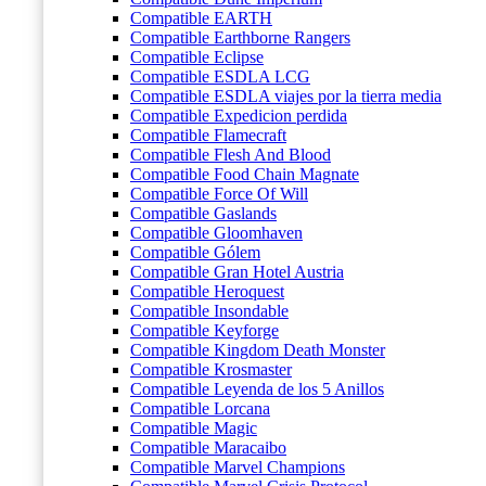
Compatible EARTH
Compatible Earthborne Rangers
Compatible Eclipse
Compatible ESDLA LCG
Compatible ESDLA viajes por la tierra media
Compatible Expedicion perdida
Compatible Flamecraft
Compatible Flesh And Blood
Compatible Food Chain Magnate
Compatible Force Of Will
Compatible Gaslands
Compatible Gloomhaven
Compatible Gólem
Compatible Gran Hotel Austria
Compatible Heroquest
Compatible Insondable
Compatible Keyforge
Compatible Kingdom Death Monster
Compatible Krosmaster
Compatible Leyenda de los 5 Anillos
Compatible Lorcana
Compatible Magic
Compatible Maracaibo
Compatible Marvel Champions