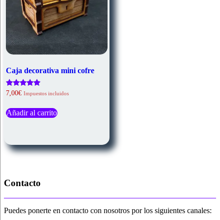
de
producto
Caja decorativa mini cofre
Valorado
7,00
€
Impuestos incluidos
con
5.00
de 5
Añadir al carrito
Contacto
Puedes ponerte en contacto con nosotros por los siguientes canales: