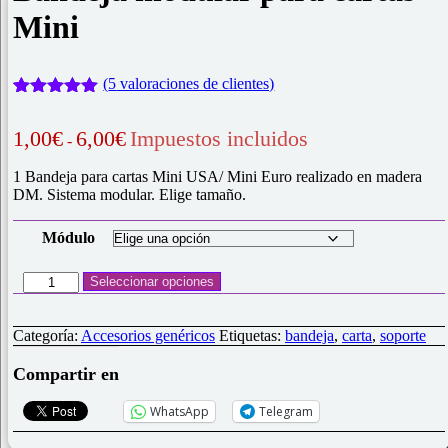
Mini
(
5
valoraciones de clientes)
Valorado
5
con
5.00
de
Rango
1,00
€
6,00
€
Impuestos incluidos
-
5 en base
de
a
precios:
valoraciones
1 Bandeja para cartas Mini USA/ Mini Euro realizado en madera
desde
de clientes
DM. Sistema modular. Elige tamaño.
1,00€
hasta
Módulo
6,00€
Bandeja
Seleccionar opciones
modular
para
cartas
Categoría:
Accesorios genéricos
Etiquetas:
bandeja
,
carta
,
soporte
Mini
cantidad
Compartir en
WhatsApp
Telegram