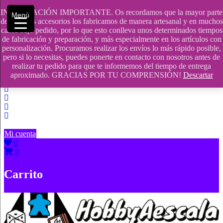
Saltar
INFORMACIÓN IMPORTANTE. Os recordamos que la mayor parte
Menú
contenido
609241475 SOLO DE 10:00 a 14:00
de nuestros accesorios los fabricamos de manera artesanal y en muchos
casos bajo pedido, por lo que esto conlleva unos determinados tiempos
info@hobbyaescala.com
de fabricación y preparación, y más especialmente en los artículos con
personalización. Procuramos realizar los envíos lo más rápido posible,
San Fernando de Henares
pero si lo necesitas, puedes ponerte en contacto con nosotros antes de
realizar tu pedido para que te informemos del tiempo de entrega
10:00 - 14:00
aproximado. GRACIAS POR TU COMPRENSIÓN!
Descartar
Mi cuenta
0
0
Carrito