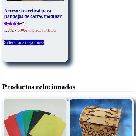
Accesorio vertical para
Bandejas de cartas modular
Rango
Valorado
1,50
€
-
3,00
€
Impuestos incluidos
con
de
Este
4.00
precios:
de 5
Seleccionar opciones
producto
desde
tiene
1,50€
múltiples
hasta
variantes.
3,00€
Las
opciones
se
pueden
Productos relacionados
elegir
en
la
página
de
producto