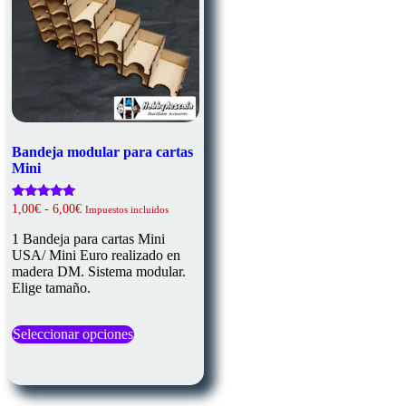
Bandeja modular para cartas
Mini
Rango
Valorado
1,00
€
-
6,00
€
Impuestos incluidos
con
de
5.00
precios:
1 Bandeja para cartas Mini
de 5
desde
USA/ Mini Euro realizado en
1,00€
madera DM. Sistema modular.
hasta
Elige tamaño.
6,00€
Este
Seleccionar opciones
producto
tiene
múltiples
variantes.
Las