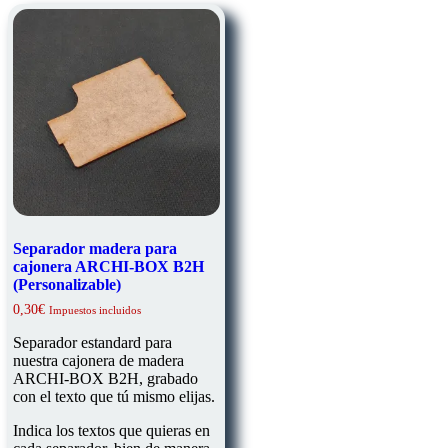
se
pueden
elegir
en
la
página
de
producto
Separador madera para
cajonera ARCHI-BOX B2H
(Personalizable)
0,30
€
Impuestos incluidos
Separador estandard para
nuestra cajonera de madera
ARCHI-BOX B2H, grabado
con el texto que tú mismo elijas.
Indica los textos que quieras en