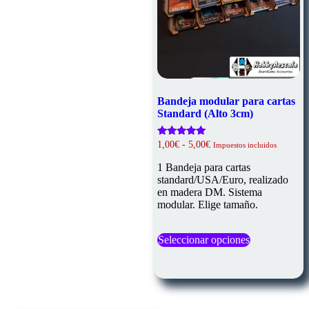
de
producto
Bandeja modular para cartas
Standard (Alto 3cm)
Rango
Valorado
1,00
€
-
5,00
€
Impuestos incluidos
con
de
4.92
precios:
1 Bandeja para cartas
de 5
desde
standard/USA/Euro, realizado
1,00€
en madera DM. Sistema
hasta
modular. Elige tamaño.
5,00€
Este
Seleccionar opciones
producto
tiene
múltiples
variantes.
Las
opciones