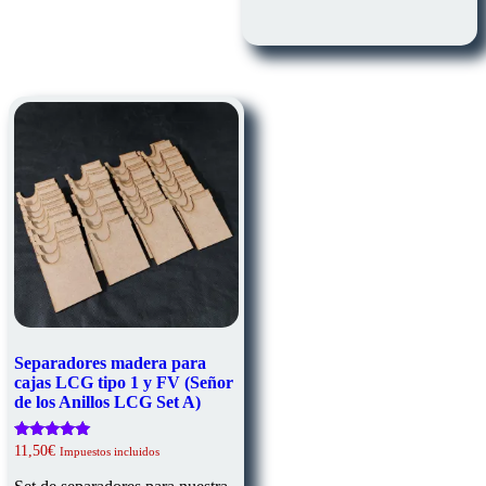
Separadores madera para
cajas LCG tipo 1 y FV (Señor
de los Anillos LCG Set A)
Valorado
11,50
€
Impuestos incluidos
con
5.00