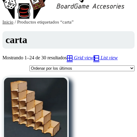
Inicio
/ Productos etiquetados “carta”
carta
Ordenado
Mostrando 1–24 de 30 resultados
Grid view
List view
por
los
últimos