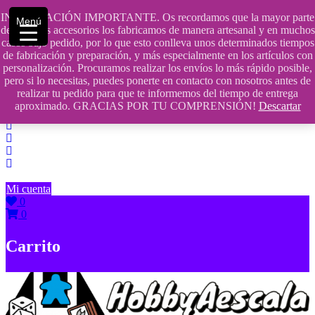
Saltar
INFORMACIÓN IMPORTANTE. Os recordamos que la mayor parte
Menú
contenido
609241475 SOLO DE 10:00 a 14:00
de nuestros accesorios los fabricamos de manera artesanal y en muchos
casos bajo pedido, por lo que esto conlleva unos determinados tiempos
info@hobbyaescala.com
de fabricación y preparación, y más especialmente en los artículos con
personalización. Procuramos realizar los envíos lo más rápido posible,
San Fernando de Henares
pero si lo necesitas, puedes ponerte en contacto con nosotros antes de
realizar tu pedido para que te informemos del tiempo de entrega
10:00 - 14:00
aproximado. GRACIAS POR TU COMPRENSIÓN!
Descartar
Mi cuenta
0
0
Carrito