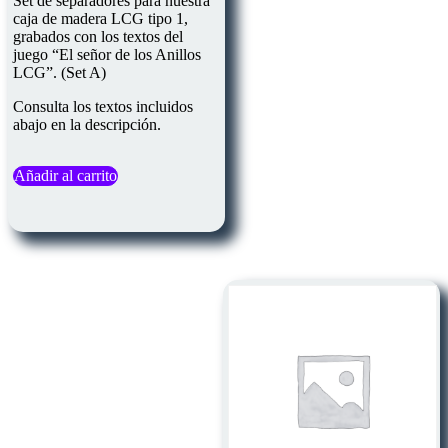
Set de separadores para nuestra
de 5
caja de madera LCG tipo 1,
grabados con los textos del
juego “El señor de los Anillos
LCG”. (Set A)
Consulta los textos incluidos
abajo en la descripción.
Añadir al carrito