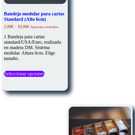
Bandeja modular para cartas
Standard (Alto 6cm)
Rango
2,00
€
-
10,00
€
Impuestos incluidos
de
precios:
1 Bandeja para cartas
desde
standard/USA/Euro, realizado
2,00€
en madera DM. Sistema
hasta
modular. Altura 6cm. Elige
10,00€
tamaño.
Este
Seleccionar opciones
producto
tiene
múltiples
variantes.
Las
opciones
se
pueden
elegir
en
la
página