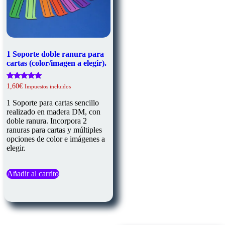
1 Soporte doble ranura para
cartas (color/imagen a elegir).
Valorado
1,60
€
Impuestos incluidos
con
5.00
1 Soporte para cartas sencillo
de 5
realizado en madera DM, con
doble ranura. Incorpora 2
ranuras para cartas y múltiples
opciones de color e imágenes a
elegir.
Añadir al carrito