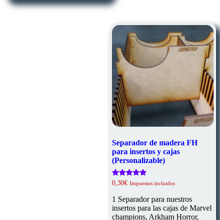
Separador de madera FH
para insertos y cajas
(Personalizable)
Valorado
0,30
€
Impuestos incluidos
con
5.00
1 Separador para nuestros
de 5
insertos para las cajas de Marvel
champions, Arkham Horror,