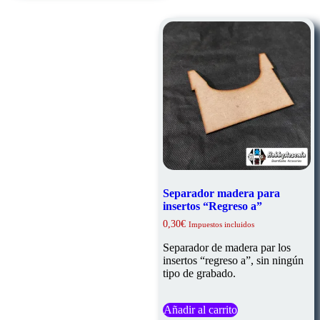
opciones
se
pueden
elegir
en
la
página
de
producto
Separador madera para
insertos “Regreso a”
0,30
€
Impuestos incluidos
Separador de madera par los
insertos “regreso a”, sin ningún
tipo de grabado.
Añadir al carrito