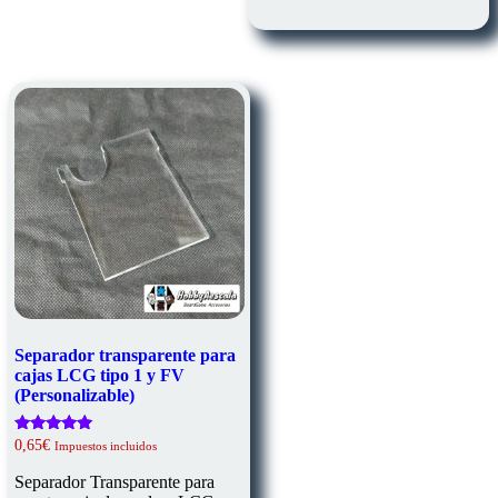
Separador transparente para
cajas LCG tipo 1 y FV
(Personalizable)
Valorado
0,65
€
Impuestos incluidos
con
5.00
Separador Transparente para
de 5