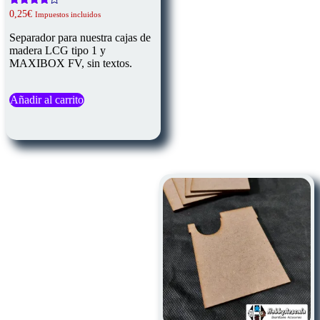
Valorado
0,25
€
Impuestos incluidos
con
4.00
Separador para nuestra cajas de
de 5
madera LCG tipo 1 y
MAXIBOX FV, sin textos.
Añadir al carrito