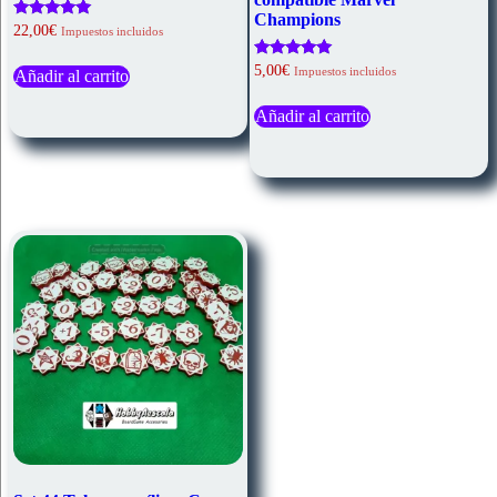
Champions
Valorado
22,00
€
Impuestos incluidos
con
5.00
Valorado
5,00
€
Impuestos incluidos
de 5
Añadir al carrito
con
5.00
de 5
Añadir al carrito