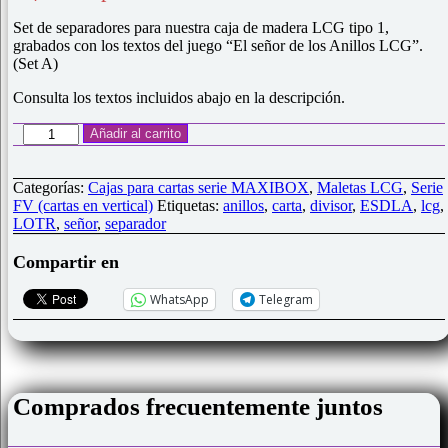
a
valoraciones
Set de separadores para nuestra caja de madera LCG tipo 1,
de clientes
grabados con los textos del juego “El señor de los Anillos LCG”.
(Set A)
Consulta los textos incluidos abajo en la descripción.
Separadores
Añadir al carrito
madera
para
cajas
Categorías:
Cajas para cartas serie MAXIBOX
,
Maletas LCG
,
Serie
LCG
FV (cartas en vertical)
Etiquetas:
anillos
,
carta
,
divisor
,
ESDLA
,
lcg
,
tipo
LOTR
,
señor
,
separador
1
y
Compartir en
FV
(Señor
WhatsApp
Telegram
de
los
Anillos
LCG
Set
Comprados frecuentemente juntos
A)
cantidad