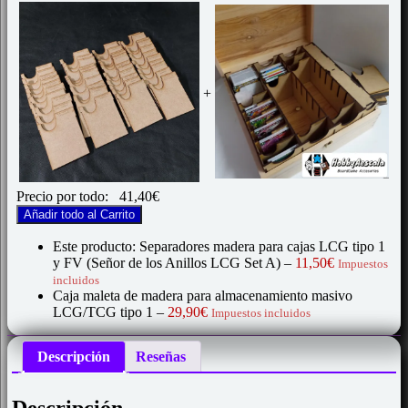
+
Precio por todo:
41,40
€
Añadir todo al Carrito
Este producto: Separadores madera para cajas LCG tipo 1
y FV (Señor de los Anillos LCG Set A)
–
11,50
€
Impuestos
incluidos
Caja maleta de madera para almacenamiento masivo
LCG/TCG tipo 1
–
29,90
€
Impuestos incluidos
Descripción
Reseñas