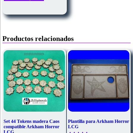
tiene
29,90€
múltiples
hasta
variantes.
39,90€
Las
opciones
se
pueden
Productos relacionados
elegir
en
la
página
de
producto
Set 44 Tokens madera Caos
Plantilla para Arkham Horror
compatible Arkham Horror
LCG
LCG