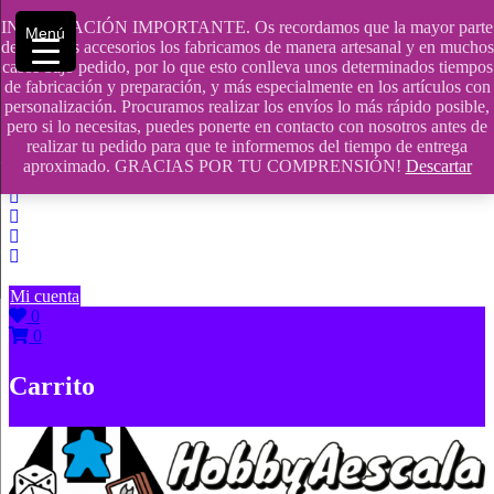
Saltar
INFORMACIÓN IMPORTANTE. Os recordamos que la mayor parte
Menú
contenido
609241475 SOLO DE 10:00 a 14:00
de nuestros accesorios los fabricamos de manera artesanal y en muchos
casos bajo pedido, por lo que esto conlleva unos determinados tiempos
info@hobbyaescala.com
de fabricación y preparación, y más especialmente en los artículos con
personalización. Procuramos realizar los envíos lo más rápido posible,
San Fernando de Henares
pero si lo necesitas, puedes ponerte en contacto con nosotros antes de
realizar tu pedido para que te informemos del tiempo de entrega
10:00 - 14:00
aproximado. GRACIAS POR TU COMPRENSIÓN!
Descartar
Mi cuenta
0
0
Carrito