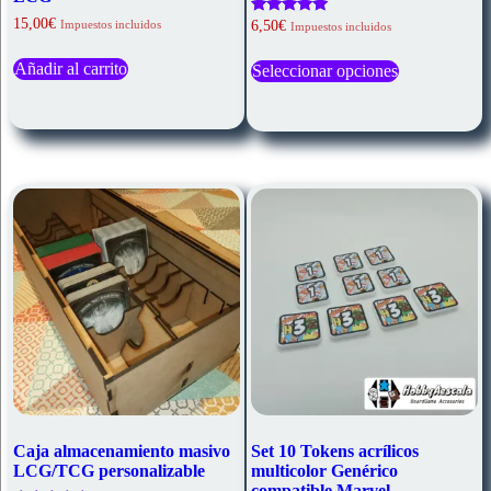
15,00
€
Valorado
Impuestos incluidos
6,50
€
Impuestos incluidos
con
Este
5.00
Añadir al carrito
de 5
Seleccionar opciones
producto
tiene
múltiples
variantes.
Las
opciones
se
pueden
elegir
en
la
página
de
producto
Caja almacenamiento masivo
Set 10 Tokens acrílicos
LCG/TCG personalizable
multicolor Genérico
compatible Marvel