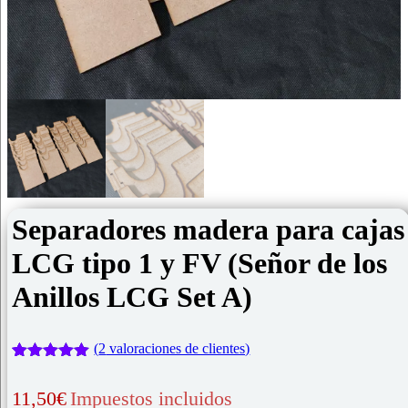
Separadores madera para cajas
LCG tipo 1 y FV (Señor de los
Anillos LCG Set A)
(
2
valoraciones de clientes)
Valorado
2
con
5.00
de
11,50
€
Impuestos incluidos
5 en base