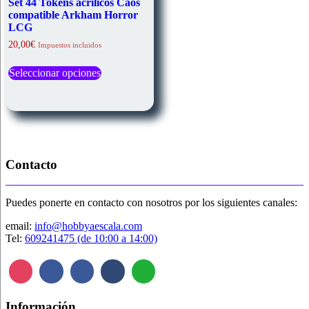
Set 44 Tokens acrílicos Caos
compatible Arkham Horror
LCG
20,00
€
Impuestos incluidos
Este
Seleccionar opciones
producto
tiene
múltiples
variantes.
Las
opciones
se
pueden
Contacto
elegir
en
la
Puedes ponerte en contacto con nosotros por los siguientes canales:
página
de
email:
info@hobbyaescala.com
producto
Tel:
609241475 (de 10:00 a 14:00)
Información