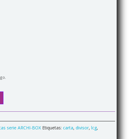
ego.
rtas serie ARCHI-BOX
Etiquetas:
carta
,
divisor
,
lcg
,