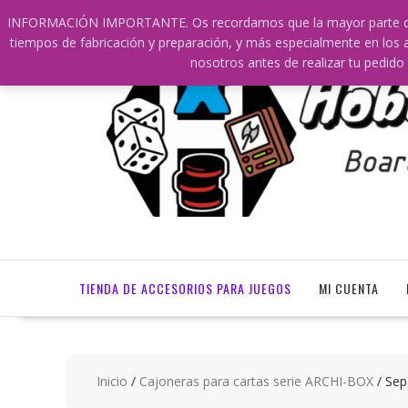
Saltar
609241475 SOLO DE 10:00 a 14:00
info@hobbyaescala
INFORMACIÓN IMPORTANTE. Os recordamos que la mayor parte de nu
contenido
tiempos de fabricación y preparación, y más especialmente en los a
nosotros antes de realizar tu ped
TIENDA DE ACCESORIOS PARA JUEGOS
MI CUENTA
Inicio
/
Cajoneras para cartas serie ARCHI-BOX
/ Sep