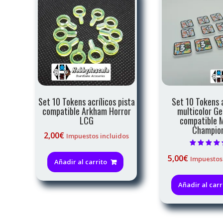
Set 10 Tokens acrílicos pista
Set 10 Tokens a
compatible Arkham Horror
multicolor Ge
LCG
compatible 
Champio
2,00
€
Impuestos incluidos
Valorado c
5,00
€
Impuestos
5.00
Añadir al carrito
de 5
Añadir al carr