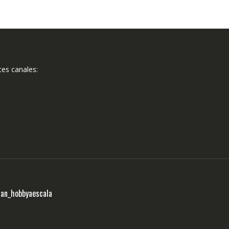
tes canales:
ran_hobbyaescala