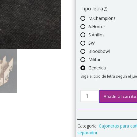
Tipo letra
*
M.Champions
A.Horror
S.Anillos
SW
Bloodbowl
Militar
Generica
Elige el tipo de letra según el ju
Separador
Añadir al carrito
madera
para
cajonera
ARCHI-
Categoría:
Cajoneras para ca
BOX
separador
B2V