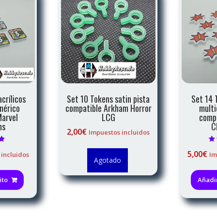
crílicos
Set 10 Tokens satin pista
Set 14 
nérico
compatible Arkham Horror
multi
Marvel
LCG
compa
ns
C
2,00
€
Impuestos incluidos
on
V
5,00
€
 incluidos
Im
Agotado
ito
Añadir