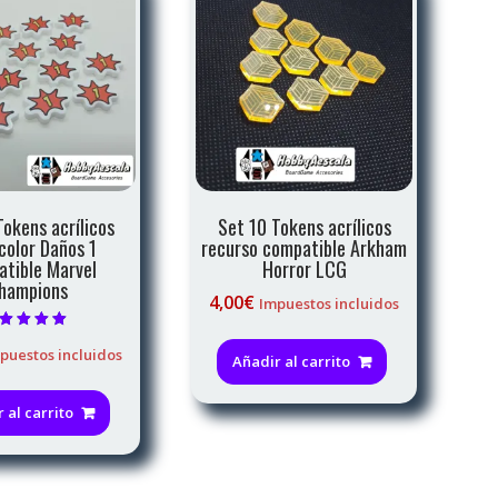
Tokens acrílicos
Set 10 Tokens acrílicos
color Daños 1
recurso compatible Arkham
tible Marvel
Horror LCG
hampions
4,00
€
Impuestos incluidos
alorado con
puestos incluidos
5.00
Añadir al carrito
de 5
 al carrito