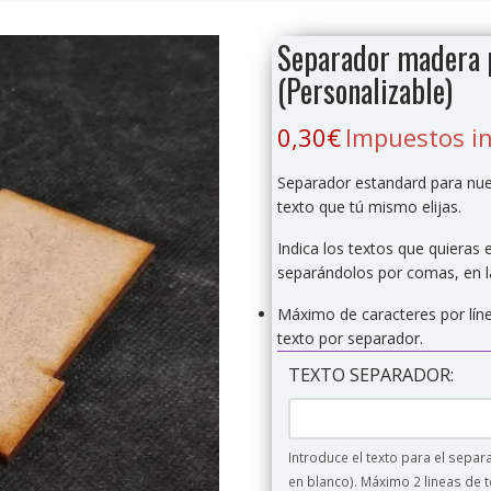
Separador madera 
(Personalizable)
0,30
€
Impuestos in
Separador estandard para nu
texto que tú mismo elijas.
Indica los textos que quieras
separándolos por comas, en la
Máximo de caracteres por líne
texto por separador.
TEXTO SEPARADOR:
Introduce el texto para el sepa
en blanco). Máximo 2 lineas de 