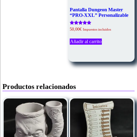
Pantalla Dungeon Master
“PRO-XXL” Personalizable
Valorado
50,00
€
Impuestos incluidos
con
5.00
de 5
Añadir al carrito
Productos relacionados