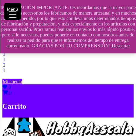
Saltar
INFORMACIÓN IMPORTANTE. Os recordamos que la mayor parte
Menú
contenido
609241475 SOLO DE 10:00 a 14:00
de nuestros accesorios los fabricamos de manera artesanal y en muchos
casos bajo pedido, por lo que esto conlleva unos determinados tiempos
info@hobbyaescala.com
de fabricación y preparación, y más especialmente en los artículos con
personalización. Procuramos realizar los envíos lo más rápido posible,
San Fernando de Henares
pero si lo necesitas, puedes ponerte en contacto con nosotros antes de
realizar tu pedido para que te informemos del tiempo de entrega
10:00 - 14:00
aproximado. GRACIAS POR TU COMPRENSIÓN!
Descartar
Mi cuenta
0
0
Carrito