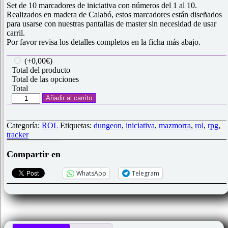
Set de 10 marcadores de iniciativa con números del 1 al 10.
Realizados en madera de Calabó, estos marcadores están diseñados
para usarse con nuestras pantallas de master sin necesidad de usar
carril.
Por favor revisa los detalles completos en la ficha más abajo.
(+0,00€)
Total del producto
Total de las opciones
Total
Set
Añadir al carrito
10
Marcadores
Iniciativa
Categoría:
ROL
Etiquetas:
dungeon
,
iniciativa
,
mazmorra
,
rol
,
rpg
,
numéricos
tracker
cantidad
Compartir en
WhatsApp
Telegram