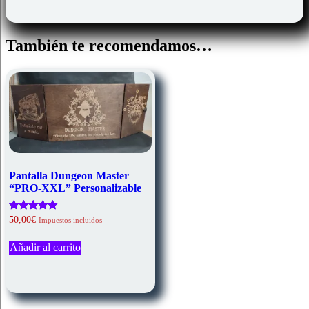
También te recomendamos…
Pantalla Dungeon Master
“PRO-XXL” Personalizable
Valorado
50,00
€
Impuestos incluidos
con
5.00
de 5
Añadir al carrito