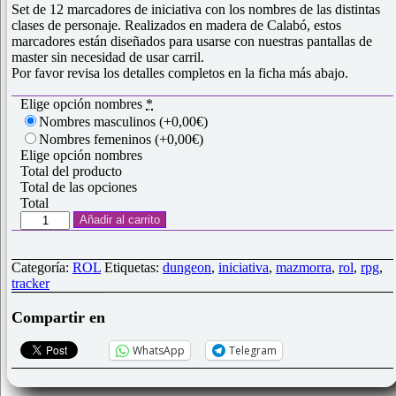
Set de 12 marcadores de iniciativa con los nombres de las distintas
clases de personaje. Realizados en madera de Calabó, estos
marcadores están diseñados para usarse con nuestras pantallas de
master sin necesidad de usar carril.
Por favor revisa los detalles completos en la ficha más abajo.
Elige opción nombres
*
Nombres masculinos
(+0,00€)
Nombres femeninos
(+0,00€)
Elige opción nombres
Total del producto
Total de las opciones
Total
Set
Añadir al carrito
12
Marcadores
Iniciativa
Categoría:
ROL
Etiquetas:
dungeon
,
iniciativa
,
mazmorra
,
rol
,
rpg
,
Clases
tracker
cantidad
Compartir en
WhatsApp
Telegram