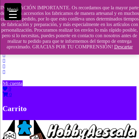
Saltar
INFORMACIÓN IMPORTANTE. Os recordamos que la mayor parte
Menú
contenido
609241475 SOLO DE 10:00 a 14:00
de nuestros accesorios los fabricamos de manera artesanal y en muchos
casos bajo pedido, por lo que esto conlleva unos determinados tiempos
info@hobbyaescala.com
de fabricación y preparación, y más especialmente en los artículos con
personalización. Procuramos realizar los envíos lo más rápido posible,
San Fernando de Henares
pero si lo necesitas, puedes ponerte en contacto con nosotros antes de
realizar tu pedido para que te informemos del tiempo de entrega
10:00 - 14:00
aproximado. GRACIAS POR TU COMPRENSIÓN!
Descartar
Mi cuenta
0
0
Carrito