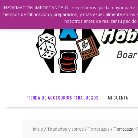
Saltar
609241475 SOLO DE 10:00 a 14:00
info@hobbyaescala
INFORMACIÓN IMPORTANTE. Os recordamos que la mayor parte de nu
contenido
tiempos de fabricación y preparación, y más especialmente en los a
nosotros antes de realizar tu ped
TIENDA DE ACCESORIOS PARA JUEGOS
MI CUENTA
Inicio
/
Tiradados y torres
/
Torretazas
/ Torretaza “P