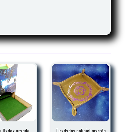
e Dados grande
Tiradados polipiel marrón