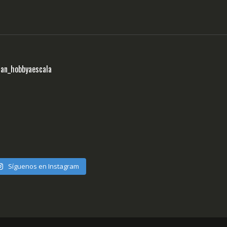
ran_hobbyaescala
Síguenos en Instagram