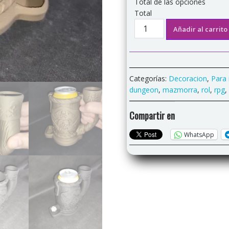
Total de las opciones
Total
Torretaza
Añadir al carrito
"Pirata"
cantidad
Categorías:
Decoracion
,
Para 
dungeon
,
mazmorra
,
rol
,
rpg
,
Compartir en
WhatsApp