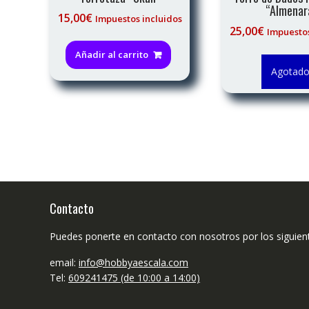
“Almenar
15,00
€
Impuestos incluidos
25,00
€
Impuestos
Añadir al carrito
Agotad
Contacto
Puedes ponerte en contacto con nosotros por los siguien
email:
info@hobbyaescala.com
Tel:
609241475 (de 10:00 a 14:00)