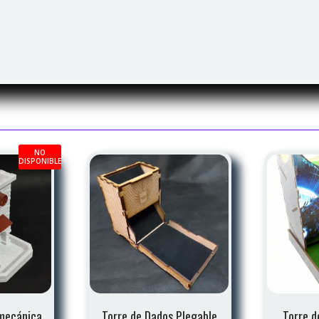
NO
DISPONIBLE
 mecánica
Torre de Dados Plegable
Torre d