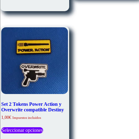
Set 2 Tokens Power Action y
Overwrite compatible Destiny
1,00
€
Impuestos incluidos
Este
Seleccionar opciones
producto
tiene