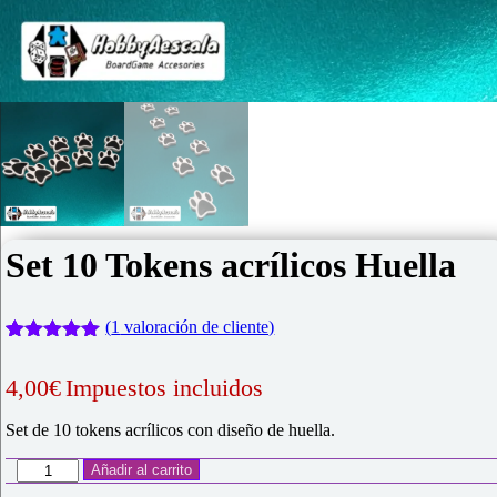
Set 10 Tokens acrílicos Huella
(
1
valoración de cliente)
Valorado
1
con
5.00
de
4,00
€
Impuestos incluidos
5 en base
a
valoración
de un
Set de 10 tokens acrílicos con diseño de huella.
cliente
Set
Añadir al carrito
10