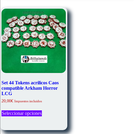
Set 44 Tokens acrílicos Caos
compatible Arkham Horror
LCG
20,00
€
Impuestos incluidos
Este
Seleccionar opciones
producto
tiene
múltiples
variantes.