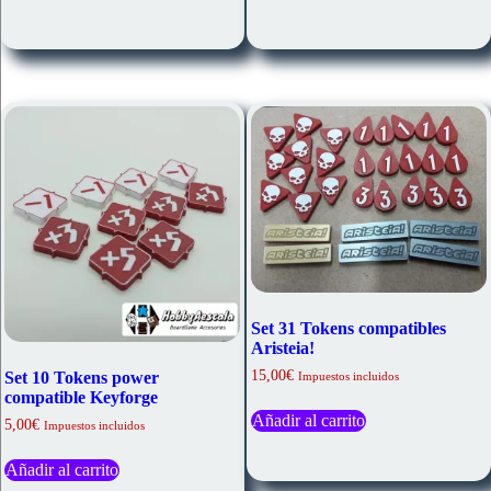
tiene
múltiples
variantes.
Las
opciones
se
pueden
elegir
en
la
página
de
producto
Set 31 Tokens compatibles
Aristeia!
15,00
€
Set 10 Tokens power
Impuestos incluidos
compatible Keyforge
Añadir al carrito
5,00
€
Impuestos incluidos
Añadir al carrito