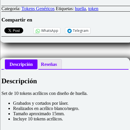
Tokens
acrílicos
Categoría:
Tokens Genéricos
Etiquetas:
huella
,
token
Huella
cantidad
Compartir en
WhatsApp
Telegram
Descripción
Reseñas
Descripción
Set de 10 tokens acrílicos con diseño de huella.
Grabados y cortados por láser.
Realizados en acrílico blanco/negro.
Tamaño aproximado 15mm.
Incluye 10 tokens acrílicos.