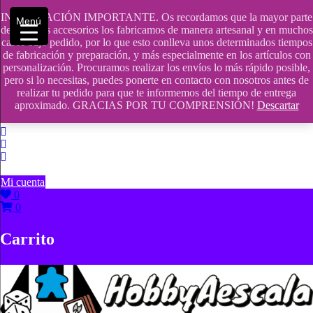
Saltar
INFORMACIÓN IMPORTANTE. Os recordamos que la mayor parte
contenido
609241475 SOLO DE 10:00 a 14:00
Menú
de nuestros accesorios los fabricamos de manera artesanal y en muchos
casos bajo pedido, por lo que esto conlleva unos determinados tiempos
info@hobbyaescala.com
de fabricación y preparación, y más especialmente en los artículos con
personalización. Procuramos realizar los envíos lo más rápido posible,
San Fernando de Henares
pero si lo necesitas, puedes ponerte en contacto con nosotros antes de
realizar tu pedido para que te informemos del tiempo de entrega
10:00 - 14:00
aproximado. GRACIAS POR TU COMPRENSIÓN!
Descartar
Mi cuenta
0
0
Carrito