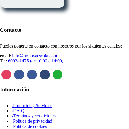
múltiples
variantes.
Las
opciones
se
pueden
Contacto
elegir
en
la
Puedes ponerte en contacto con nosotros por los siguientes canales:
página
de
email:
info@hobbyaescala.com
producto
Tel:
609241475 (de 10:00 a 14:00)
Información
-Productos y Servicios
-F.A.Q.
-Términos y condiciones
-Política de privacidad
-Política de cookies