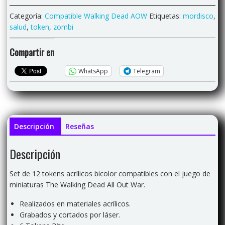
Health+Bite
Categoría:
Compatible Walking Dead AOW
Etiquetas:
mordisco
,
compatibles
salud
,
token
,
zombi
Walking
Dead
Compartir en
AOW
cantidad
WhatsApp
Telegram
Descripción
Reseñas
Descripción
Set de 12 tokens acrílicos bicolor compatibles con el juego de
miniaturas The Walking Dead All Out War.
Realizados en materiales acrílicos.
Grabados y cortados por láser.