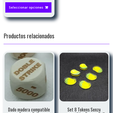
Este
producto
Seleccionar opciones
tiene
múltiples
variantes.
Las
Productos relacionados
opciones
se
pueden
elegir
en
la
página
de
producto
Dado madera compatible
Set 8 Tokens Senzu