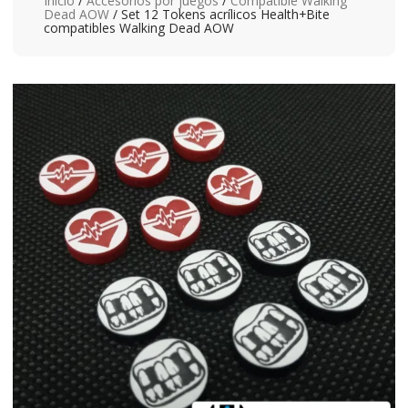
Inicio
/
Accesorios por juegos
/
Compatible Walking
Dead AOW
/ Set 12 Tokens acrílicos Health+Bite
compatibles Walking Dead AOW