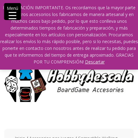
Saltar
609241475 SOLO DE 10:00 a 14:00
INFORMACIÓN IMPORTANTE. Os recordamos que la mayor parte
Menú
contenido
info@hobbyaescala.com
San Fernando de Henares
de nuestros accesorios los fabricamos de manera artesanal y en
10:00 - 14:00
muchos casos bajo pedido, por lo que esto conlleva unos
determinados tiempos de fabricación y preparación, y más
Mi cuenta
especialmente en los artículos con personalización. Procuramos
realizar los envíos lo más rápido posible, pero si lo necesitas, puedes
ponerte en contacto con nosotros antes de realizar tu pedido para
0
0
que te informemos del tiempo de entrega aproximado. GRACIAS
POR TU COMPRENSIÓN!
Descartar