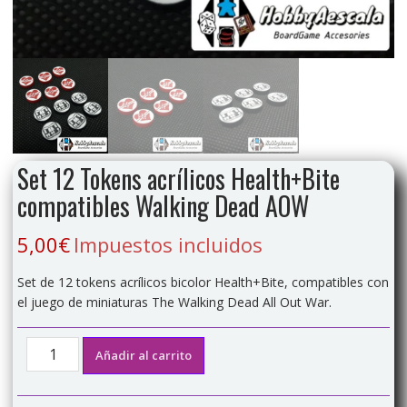
Set 12 Tokens acrílicos Health+Bite
compatibles Walking Dead AOW
5,00
€
Impuestos incluidos
Set de 12 tokens acrílicos bicolor Health+Bite, compatibles con
el juego de miniaturas The Walking Dead All Out War.
Set
Añadir al carrito
12
Tokens
acrílicos