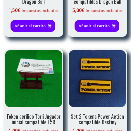
Dragon Ball
compatibles Dragon Ball
1,50
€
5,00
€
Impuestos incluidos
Impuestos incluidos
Añadir al carrito
Añadir al carrito
Token acrílico Torii Jugador
Set 2 Tokens Power Action
inicial compatible L5R
compatible Destiny
1,00
€
1,00
€
Impuestos incluidos
Impuestos incluidos