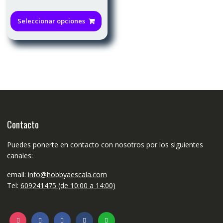
Este
producto
Seleccionar opciones
tiene
múltiples
variantes.
Las
opciones
se
pueden
elegir
en
Contacto
la
página
Puedes ponerte en contacto con nosotros por los siguientes
de
canales:
producto
email:
info@hobbyaescala.com
Tel:
609241475 (de 10:00 a 14:00)