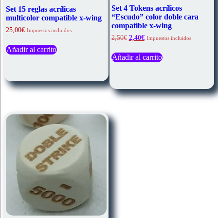
Set 4 Tokens acrílicos
Set 15 reglas acrílicas
“Escudo” color doble cara
multicolor compatible x-wing
compatible x-wing
25,00
€
Impuestos incluidos
El
El
2,50
€
2,40
€
Impuestos incluidos
precio
precio
Añadir al carrito
original
actual
Añadir al carrito
era:
es:
2,50€.
2,40€.