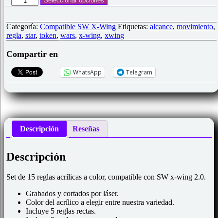
Seleccionar opciones
15
reglas
acrílicas
Categoría:
Compatible SW X-Wing
Etiquetas:
alcance
,
movimiento
,
color
regla
,
star
,
token
,
wars
,
x-wing
,
xwing
compatible
x-
Compartir en
wing
cantidad
WhatsApp
Telegram
Descripción
Reseñas
Descripción
Set de 15 reglas acrílicas a color, compatible con SW x-wing 2.0.
Grabados y cortados por láser.
Color del acrílico a elegir entre nuestra variedad.
Incluye 5 reglas rectas.