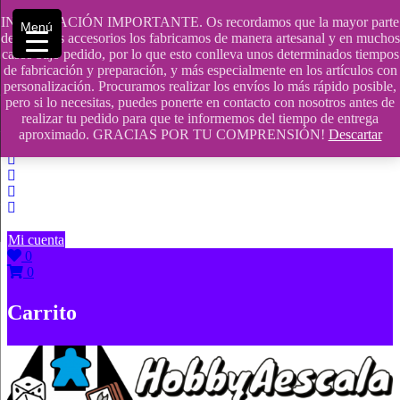
Saltar
INFORMACIÓN IMPORTANTE. Os recordamos que la mayor parte
Menú
contenido
609241475 SOLO DE 10:00 a 14:00
de nuestros accesorios los fabricamos de manera artesanal y en muchos
casos bajo pedido, por lo que esto conlleva unos determinados tiempos
info@hobbyaescala.com
de fabricación y preparación, y más especialmente en los artículos con
personalización. Procuramos realizar los envíos lo más rápido posible,
San Fernando de Henares
pero si lo necesitas, puedes ponerte en contacto con nosotros antes de
realizar tu pedido para que te informemos del tiempo de entrega
10:00 - 14:00
aproximado. GRACIAS POR TU COMPRENSIÓN!
Descartar
Mi cuenta
0
0
Carrito