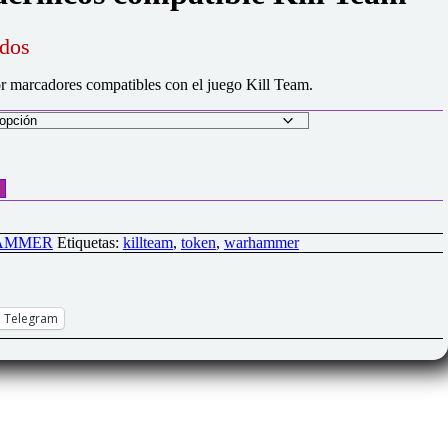
idos
lor marcadores compatibles con el juego Kill Team.
HAMMER
Etiquetas:
killteam
,
token
,
warhammer
Telegram