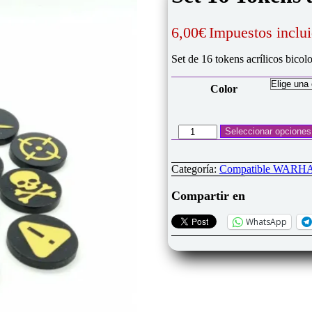
6,00
€
Impuestos inclu
Set de 16 tokens acrílicos bico
Color
Set
Seleccionar opciones
16
Tokens
acrílicos
Categoría:
Compatible WAR
compatible
Kill
Compartir en
Team
cantidad
WhatsApp