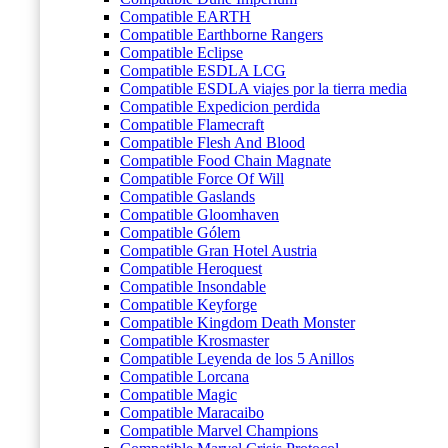
Compatible EARTH
Compatible Earthborne Rangers
Compatible Eclipse
Compatible ESDLA LCG
Compatible ESDLA viajes por la tierra media
Compatible Expedicion perdida
Compatible Flamecraft
Compatible Flesh And Blood
Compatible Food Chain Magnate
Compatible Force Of Will
Compatible Gaslands
Compatible Gloomhaven
Compatible Gólem
Compatible Gran Hotel Austria
Compatible Heroquest
Compatible Insondable
Compatible Keyforge
Compatible Kingdom Death Monster
Compatible Krosmaster
Compatible Leyenda de los 5 Anillos
Compatible Lorcana
Compatible Magic
Compatible Maracaibo
Compatible Marvel Champions