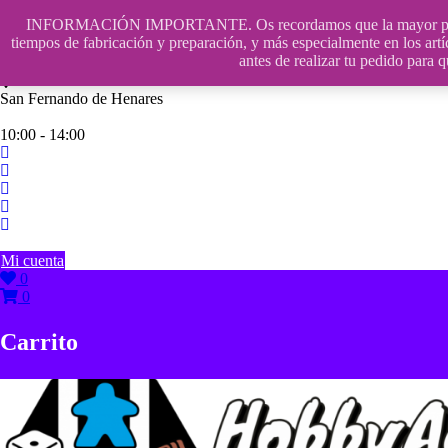
Saltar
INFORMACIÓN IMPORTANTE. Os recordamos que la mayor parte de n
contenido
609241475 SOLO DE 10:00 a 14:00
tiempos de fabricación y preparación, y más especialmente en los artí
antes de realizar tu pedido p
info@hobbyaescala.com
San Fernando de Henares
10:00 - 14:00
Mi cuenta
0
0
Carrito