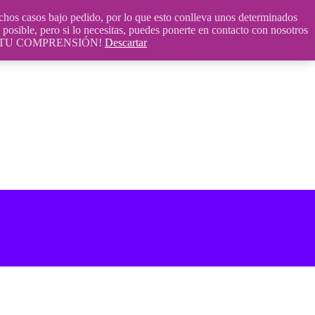
 casos bajo pedido, por lo que esto conlleva unos determinados
posible, pero si lo necesitas, puedes ponerte en contacto con nosotros
S POR TU COMPRENSIÓN!
Descartar