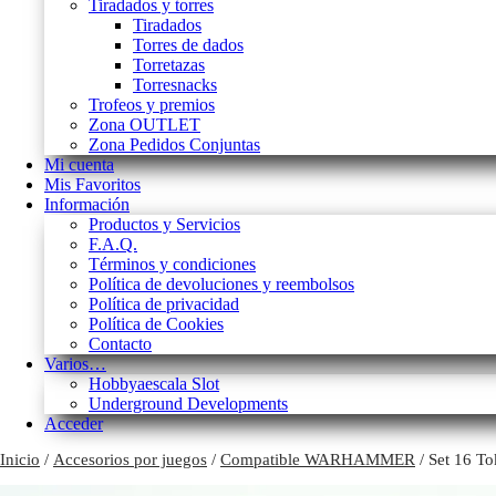
Tiradados y torres
Tiradados
Torres de dados
Torretazas
Torresnacks
Trofeos y premios
Zona OUTLET
Zona Pedidos Conjuntas
Mi cuenta
Mis Favoritos
Información
Productos y Servicios
F.A.Q.
Términos y condiciones
Política de devoluciones y reembolsos
Política de privacidad
Política de Cookies
Contacto
Varios…
Hobbyaescala Slot
Underground Developments
Acceder
Inicio
/
Accesorios por juegos
/
Compatible WARHAMMER
/ Set 16 To