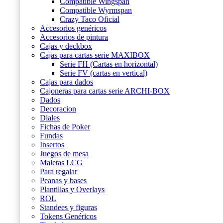
Compatible Wingspan
Compatible Wyrmspan
Crazy Taco Oficial
Accesorios genéricos
Accesorios de pintura
Cajas y deckbox
Cajas para cartas serie MAXIBOX
Serie FH (Cartas en horizontal)
Serie FV (cartas en vertical)
Cajas para dados
Cajoneras para cartas serie ARCHI-BOX
Dados
Decoracion
Diales
Fichas de Poker
Fundas
Insertos
Juegos de mesa
Maletas LCG
Para regalar
Peanas y bases
Plantillas y Overlays
ROL
Standees y figuras
Tokens Genéricos