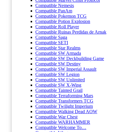
Compatible Marvel Crisis Protocol
Compatible Nemesis
Compatible PanAm
Compatible Pokemon TCG
Compatible Potion Explosion
Compatible Roll Player
Compatible Ruinas Perdidas de Arnak
Compatible Saga
Compatible SETI
Compatible Star Realms
Compatible SW Armada
Compatible SW Deckbuilding Game
Compatible SW Destiny
Compatible SW Imperial Assault
Compatible SW Legion
Compatible SW Unlimited
Compatible SW X-Wing
Compatible Tainted Grail
Compatible Terraforming Mars
Compatible Transformers TCG
Compatible Twilight Imperium
Compatible Walking Dead AOW
Compatible War Chest
Compatible WARHAMMER
Compatible Welcome To…