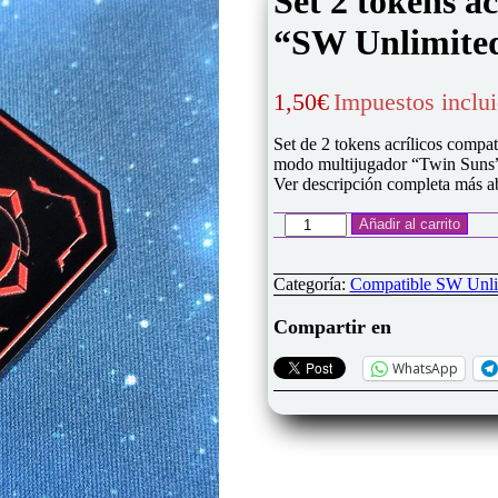
Set 2 tokens a
“SW Unlimite
1,50
€
Impuestos inclu
Set de 2 tokens acrílicos compat
modo multijugador “Twin Suns
Ver descripción completa más a
Set
Añadir al carrito
2
tokens
acrílicos
Categoría:
Compatible SW Unli
"Twin
Suns"
Compartir en
compatible
"SW
WhatsApp
Unlimited"
cantidad