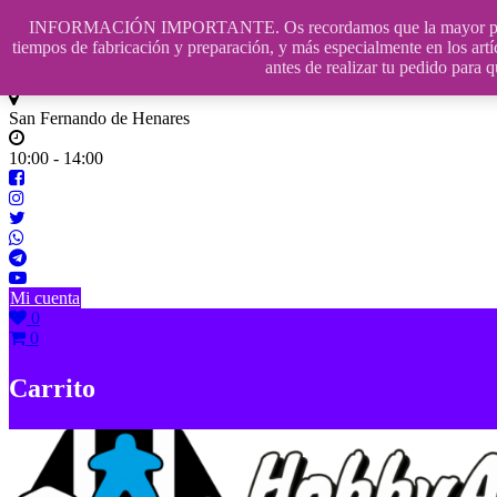
Saltar
INFORMACIÓN IMPORTANTE. Os recordamos que la mayor parte de n
contenido
609241475 SOLO DE 10:00 a 14:00
tiempos de fabricación y preparación, y más especialmente en los artí
antes de realizar tu pedido p
info@hobbyaescala.com
San Fernando de Henares
10:00 - 14:00
Mi cuenta
0
0
Carrito