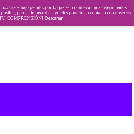
 casos bajo pedido, por lo que esto conlleva unos determinados
posible, pero si lo necesitas, puedes ponerte en contacto con nosotros
S POR TU COMPRENSIÓN!
Descartar