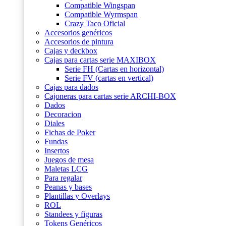
Compatible Wingspan
Compatible Wyrmspan
Crazy Taco Oficial
Accesorios genéricos
Accesorios de pintura
Cajas y deckbox
Cajas para cartas serie MAXIBOX
Serie FH (Cartas en horizontal)
Serie FV (cartas en vertical)
Cajas para dados
Cajoneras para cartas serie ARCHI-BOX
Dados
Decoracion
Diales
Fichas de Poker
Fundas
Insertos
Juegos de mesa
Maletas LCG
Para regalar
Peanas y bases
Plantillas y Overlays
ROL
Standees y figuras
Tokens Genéricos