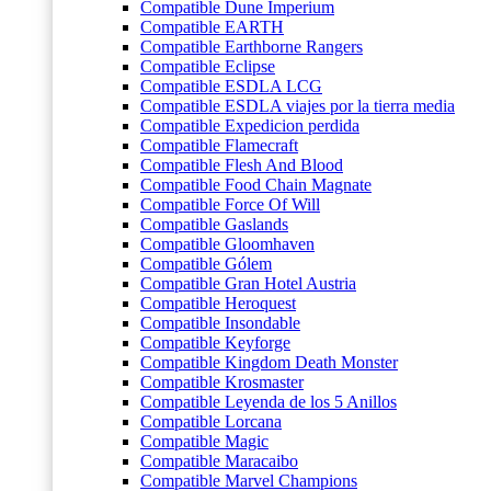
Compatible Dune Imperium
Compatible EARTH
Compatible Earthborne Rangers
Compatible Eclipse
Compatible ESDLA LCG
Compatible ESDLA viajes por la tierra media
Compatible Expedicion perdida
Compatible Flamecraft
Compatible Flesh And Blood
Compatible Food Chain Magnate
Compatible Force Of Will
Compatible Gaslands
Compatible Gloomhaven
Compatible Gólem
Compatible Gran Hotel Austria
Compatible Heroquest
Compatible Insondable
Compatible Keyforge
Compatible Kingdom Death Monster
Compatible Krosmaster
Compatible Leyenda de los 5 Anillos
Compatible Lorcana
Compatible Magic
Compatible Maracaibo
Compatible Marvel Champions