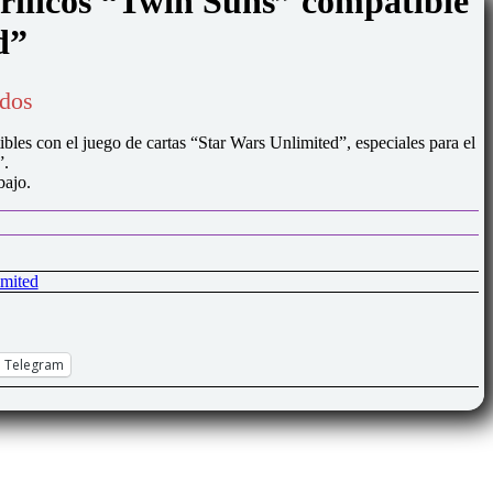
crílicos “Twin Suns” compatible
d”
idos
ibles con el juego de cartas “Star Wars Unlimited”, especiales para el
”.
bajo.
mited
Telegram