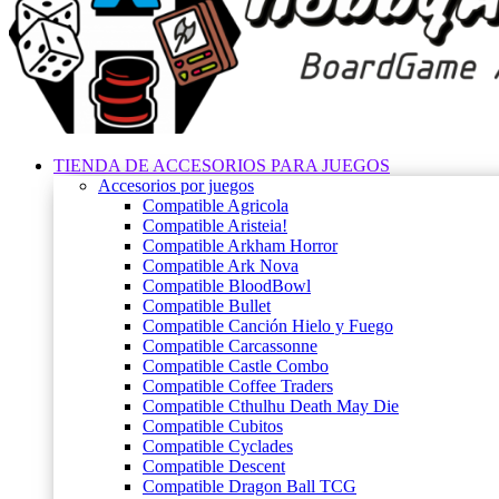
TIENDA DE ACCESORIOS PARA JUEGOS
Accesorios por juegos
Compatible Agricola
Compatible Aristeia!
Compatible Arkham Horror
Compatible Ark Nova
Compatible BloodBowl
Compatible Bullet
Compatible Canción Hielo y Fuego
Compatible Carcassonne
Compatible Castle Combo
Compatible Coffee Traders
Compatible Cthulhu Death May Die
Compatible Cubitos
Compatible Cyclades
Compatible Descent
Compatible Dragon Ball TCG