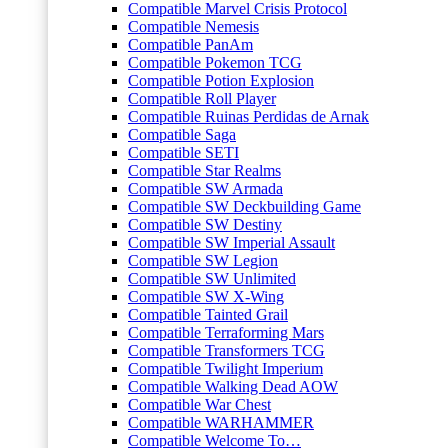
Compatible Marvel Crisis Protocol
Compatible Nemesis
Compatible PanAm
Compatible Pokemon TCG
Compatible Potion Explosion
Compatible Roll Player
Compatible Ruinas Perdidas de Arnak
Compatible Saga
Compatible SETI
Compatible Star Realms
Compatible SW Armada
Compatible SW Deckbuilding Game
Compatible SW Destiny
Compatible SW Imperial Assault
Compatible SW Legion
Compatible SW Unlimited
Compatible SW X-Wing
Compatible Tainted Grail
Compatible Terraforming Mars
Compatible Transformers TCG
Compatible Twilight Imperium
Compatible Walking Dead AOW
Compatible War Chest
Compatible WARHAMMER
Compatible Welcome To…