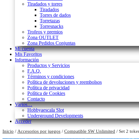
Tiradados y torres
Tiradados
Torres de dados
Torretazas
Torresnacks
Trofeos y premios
Zona OUTLET
Zona Pedidos Conjuntas
Mi cuenta
Mis Favoritos
Información
Productos y Servicios
F.A.Q.
Términos y condiciones
Política de devoluciones y reembolsos
Política de privacidad
Política de Cookies
Contacto
Varios…
Hobbyaescala Slot
Underground Developments
Acceder
Inicio
/
Accesorios por juegos
/
Compatible SW Unlimited
/ Set 2 tok