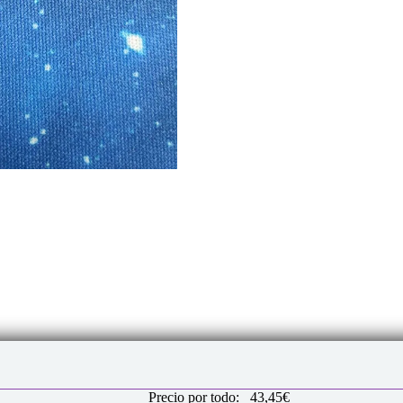
Precio por todo:
43,45
€