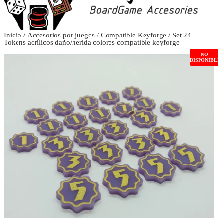
Inicio
/
Accesorios por juegos
/
Compatible Keyforge
/ Set 24
Tokens acrílicos daño/herida colores compatible keyforge
NO
DISPONIBL