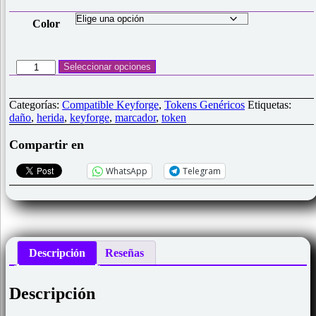
Color
Set
Seleccionar opciones
24
Tokens
acrílicos
Categorías:
Compatible Keyforge
,
Tokens Genéricos
Etiquetas:
daño/herida
daño
,
herida
,
keyforge
,
marcador
,
token
colores
compatible
Compartir en
keyforge
cantidad
WhatsApp
Telegram
Descripción
Reseñas
Descripción