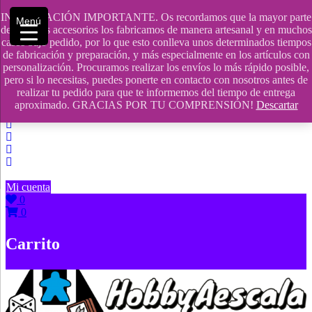
Saltar
INFORMACIÓN IMPORTANTE. Os recordamos que la mayor parte
Menú
contenido
609241475 SOLO DE 10:00 a 14:00
de nuestros accesorios los fabricamos de manera artesanal y en muchos
casos bajo pedido, por lo que esto conlleva unos determinados tiempos
info@hobbyaescala.com
de fabricación y preparación, y más especialmente en los artículos con
personalización. Procuramos realizar los envíos lo más rápido posible,
San Fernando de Henares
pero si lo necesitas, puedes ponerte en contacto con nosotros antes de
realizar tu pedido para que te informemos del tiempo de entrega
10:00 - 14:00
aproximado. GRACIAS POR TU COMPRENSIÓN!
Descartar
Mi cuenta
0
0
Carrito