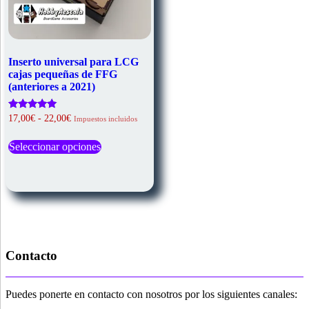
Inserto universal para LCG
cajas pequeñas de FFG
(anteriores a 2021)
Rango
Valorado
17,00
€
-
22,00
€
Impuestos incluidos
con
de
Este
5.00
precios:
de 5
Seleccionar opciones
producto
desde
tiene
17,00€
múltiples
hasta
variantes.
22,00€
Las
opciones
se
pueden
elegir
Contacto
en
la
página
Puedes ponerte en contacto con nosotros por los siguientes canales:
de
producto