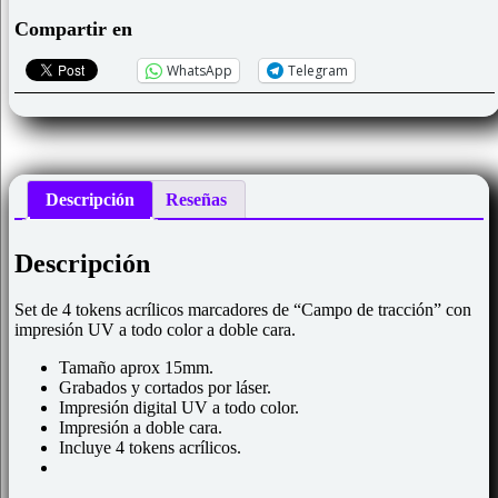
de
tracción"
Compartir en
color
doble
WhatsApp
Telegram
cara
compatible
x-
wing
cantidad
Descripción
Reseñas
Descripción
Set de 4 tokens acrílicos marcadores de “Campo de tracción” con
impresión UV a todo color a doble cara.
Tamaño aprox 15mm.
Grabados y cortados por láser.
Impresión digital UV a todo color.
Impresión a doble cara.
Incluye 4 tokens acrílicos.