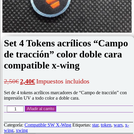
Set 4 Tokens acrílicos “Campo
de tracción” color doble cara
compatible x-wing
El
El
2,50
€
2,40
€
Impuestos incluidos
precio
precio
original
actual
Set de 4 tokens acrílicos marcadores de “Campo de tracción” con
era:
es:
impresión UV a todo color a doble cara.
2,50€.
2,40€.
Set
Añadir al carrito
4
Tokens
acrílicos
Categoría:
Compatible SW X-Wing
Etiquetas:
star
,
token
,
wars
,
x-
"Campo
wing
,
xwing