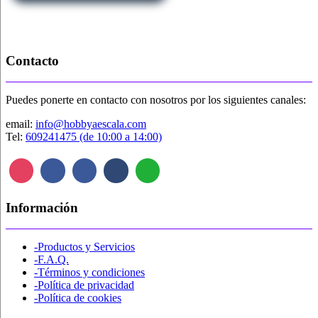
opciones
se
pueden
elegir
Contacto
en
la
página
Puedes ponerte en contacto con nosotros por los siguientes canales:
de
producto
email:
info@hobbyaescala.com
Tel:
609241475 (de 10:00 a 14:00)
Información
-Productos y Servicios
-F.A.Q.
-Términos y condiciones
-Política de privacidad
-Política de cookies