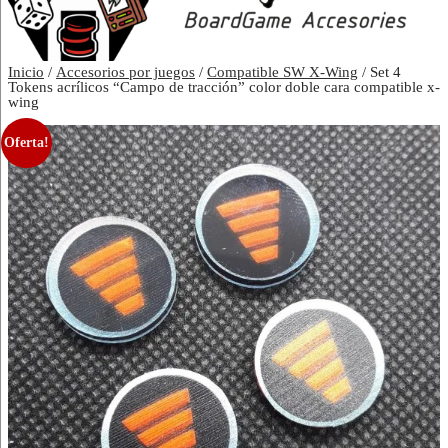
Inicio
/
Accesorios por juegos
/
Compatible SW X-Wing
/ Set 4
Tokens acrílicos “Campo de tracción” color doble cara compatible x-
wing
Oferta!