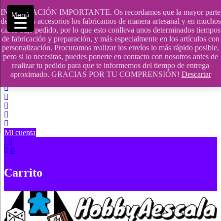
Saltar
INFORMACIÓN IMPORTANTE. Os recordamos que la mayor parte
Menú
contenido
609241475 SOLO DE 10:00 a 14:00
de nuestros accesorios los fabricamos de manera artesanal y en muchos
casos bajo pedido, por lo que esto conlleva unos determinados tiempos
info@hobbyaescala.com
de fabricación y preparación, y más especialmente en los artículos con
personalización. Procuramos realizar los envíos lo más rápido posible,
San Fernando de Henares
pero si lo necesitas, puedes ponerte en contacto con nosotros antes de
realizar tu pedido para que te informemos del tiempo de entrega
10:00 - 14:00
aproximado. GRACIAS POR TU COMPRENSIÓN!
Descartar
Mi cuenta
0
0
Carrito