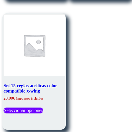
Set 15 reglas acrílicas color
compatible x-wing
20,00
€
Impuestos incluidos
Este
Seleccionar opciones
producto
tiene
múltiples
variantes.
Las