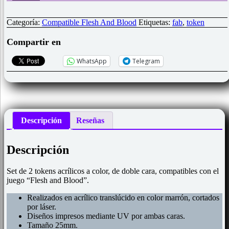
"Recurso/Pitch"
compatible
"Flesh
Categoría:
Compatible Flesh And Blood
Etiquetas:
fab
,
token
and
Blood"
Compartir en
cantidad
WhatsApp
Telegram
Descripción
Reseñas
Descripción
Set de 2 tokens acrílicos a color, de doble cara, compatibles con el
juego “Flesh and Blood”.
Realizados en acrílico translúcido en color marrón, cortados
por láser.
Diseños impresos mediante UV por ambas caras.
Tamaño 25mm.