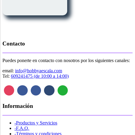
tiene
múltiples
variantes.
Las
opciones
se
pueden
elegir
Contacto
en
la
página
Puedes ponerte en contacto con nosotros por los siguientes canales:
de
producto
email:
info@hobbyaescala.com
Tel:
609241475 (de 10:00 a 14:00)
Información
-Productos y Servicios
-F.A.Q.
-Términos y condiciones