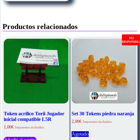
Productos relacionados
NO
DISPONIBL
Token acrílico Torii Jugador
Set 30 Tokens piedra naranja
inicial compatible L5R
2,00
€
Impuestos incluidos
1,00
€
Impuestos incluidos
Agotado
Añadir al carrito