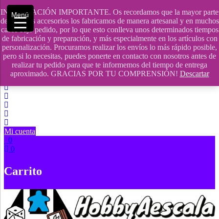
Saltar
INFORMACIÓN IMPORTANTE. Os recordamos que la mayor parte
Menú
contenido
609241475 SOLO DE 10:00 a 14:00
de nuestros accesorios los fabricamos de manera artesanal y en muchos
casos bajo pedido, por lo que esto conlleva unos determinados tiempos
info@hobbyaescala.com
de fabricación y preparación, y más especialmente en los artículos con
personalización. Procuramos realizar los envíos lo más rápido posible,
San Fernando de Henares
pero si lo necesitas, puedes ponerte en contacto con nosotros antes de
realizar tu pedido para que te informemos del tiempo de entrega
10:00 - 14:00
aproximado. GRACIAS POR TU COMPRENSIÓN!
Descartar
Mi cuenta
0
0
Carrito