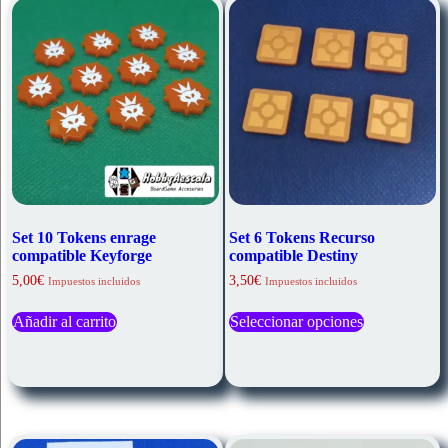
Set 10 Tokens enrage
Set 6 Tokens Recurso
compatible Keyforge
compatible Destiny
5,00
€
3,50
€
Impuestos incluidos
Impuestos incluidos
Este
Añadir al carrito
Seleccionar opciones
producto
tiene
múltiples
variantes.
Las
opciones
se
pueden