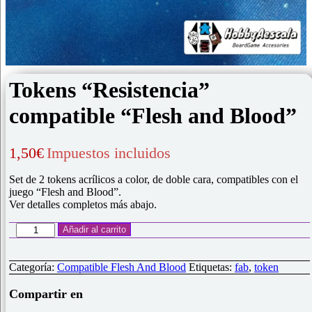
Tokens “Resistencia”
compatible “Flesh and Blood”
1,50
€
Impuestos incluidos
Set de 2 tokens acrílicos a color, de doble cara, compatibles con el
juego “Flesh and Blood”.
Ver detalles completos más abajo.
Tokens
Añadir al carrito
"Resistencia"
compatible
"Flesh
Categoría:
Compatible Flesh And Blood
Etiquetas:
fab
,
token
and
Blood"
Compartir en
cantidad