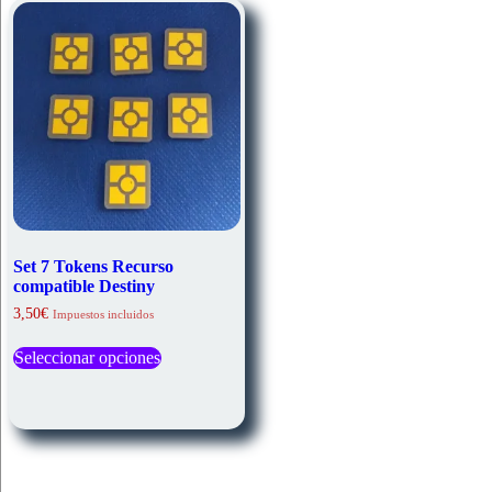
Set 7 Tokens Recurso
compatible Destiny
3,50
€
Impuestos incluidos
Este
Seleccionar opciones
producto
tiene
múltiples
variantes.
Las
opciones
se