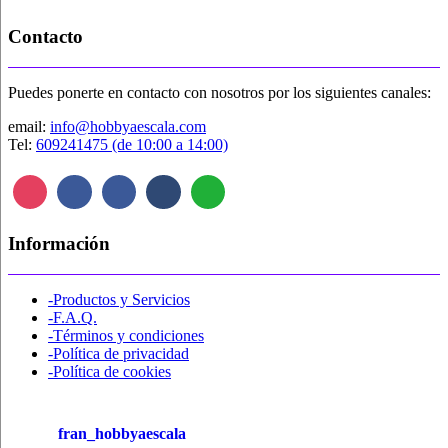
pueden
elegir
Contacto
en
la
página
Puedes ponerte en contacto con nosotros por los siguientes canales:
de
producto
email:
info@hobbyaescala.com
Tel:
609241475 (de 10:00 a 14:00)
Información
-Productos y Servicios
-F.A.Q.
-Términos y condiciones
-Política de privacidad
-Política de cookies
fran_hobbyaescala