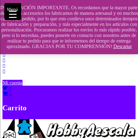
Saltar
INFORMACIÓN IMPORTANTE. Os recordamos que la mayor parte
Menú
contenido
609241475 SOLO DE 10:00 a 14:00
de nuestros accesorios los fabricamos de manera artesanal y en muchos
casos bajo pedido, por lo que esto conlleva unos determinados tiempos
info@hobbyaescala.com
de fabricación y preparación, y más especialmente en los artículos con
personalización. Procuramos realizar los envíos lo más rápido posible,
San Fernando de Henares
pero si lo necesitas, puedes ponerte en contacto con nosotros antes de
realizar tu pedido para que te informemos del tiempo de entrega
10:00 - 14:00
aproximado. GRACIAS POR TU COMPRENSIÓN!
Descartar
Mi cuenta
0
0
Carrito