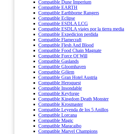
Compatible Dune Imperium
Compatible EARTH
Compatible Earthborne Rangers
Compatible Eclipse
Compatible ESDLA LCG
Compatible ESDLA viajes por la tierra media
Compatible Expedicion perdida
Compatible Flamecraft
Compatible Flesh And Blood
Compatible Food Chain Magnate
Compatible Force Of Will
Compatible Gaslands
Compatible Gloomhaven
Compatible Gólem
Compatible Gran Hotel Austria
Compatible Heroquest
Compatible Insondable
Compatible Keyforge
Compatible Kingdom Death Monster
Compatible Krosmaster
Compatible Leyenda de los 5 Anillos
Compatible Lorcana
Compatible Magic
Compatible Maracaibo
Compatible Marvel Champions