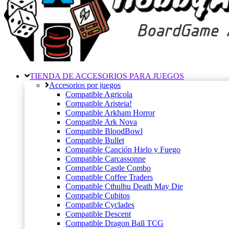
TIENDA DE ACCESORIOS PARA JUEGOS
Accesorios por juegos
Compatible Agricola
Compatible Aristeia!
Compatible Arkham Horror
Compatible Ark Nova
Compatible BloodBowl
Compatible Bullet
Compatible Canción Hielo y Fuego
Compatible Carcassonne
Compatible Castle Combo
Compatible Coffee Traders
Compatible Cthulhu Death May Die
Compatible Cubitos
Compatible Cyclades
Compatible Descent
Compatible Dragon Ball TCG