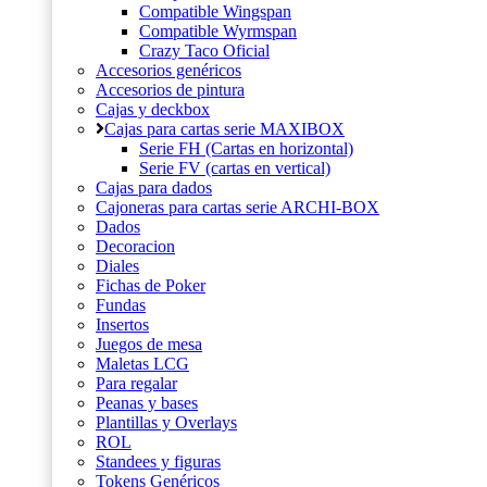
Compatible Wingspan
Compatible Wyrmspan
Crazy Taco Oficial
Accesorios genéricos
Accesorios de pintura
Cajas y deckbox
Cajas para cartas serie MAXIBOX
Serie FH (Cartas en horizontal)
Serie FV (cartas en vertical)
Cajas para dados
Cajoneras para cartas serie ARCHI-BOX
Dados
Decoracion
Diales
Fichas de Poker
Fundas
Insertos
Juegos de mesa
Maletas LCG
Para regalar
Peanas y bases
Plantillas y Overlays
ROL
Standees y figuras
Tokens Genéricos