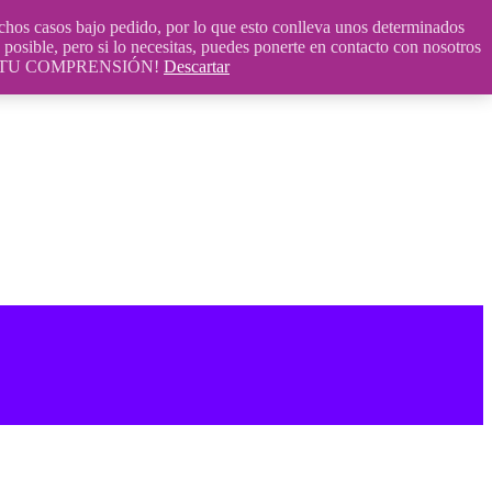
 casos bajo pedido, por lo que esto conlleva unos determinados
posible, pero si lo necesitas, puedes ponerte en contacto con nosotros
S POR TU COMPRENSIÓN!
Descartar