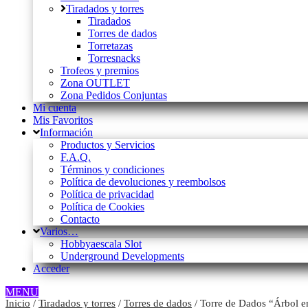
Tiradados y torres
Tiradados
Torres de dados
Torretazas
Torresnacks
Trofeos y premios
Zona OUTLET
Zona Pedidos Conjuntas
Mi cuenta
Mis Favoritos
Información
Productos y Servicios
F.A.Q.
Términos y condiciones
Política de devoluciones y reembolsos
Política de privacidad
Política de Cookies
Contacto
Varios…
Hobbyaescala Slot
Underground Developments
Acceder
MENU
Inicio
/
Tiradados y torres
/
Torres de dados
/ Torre de Dados “Árbol 