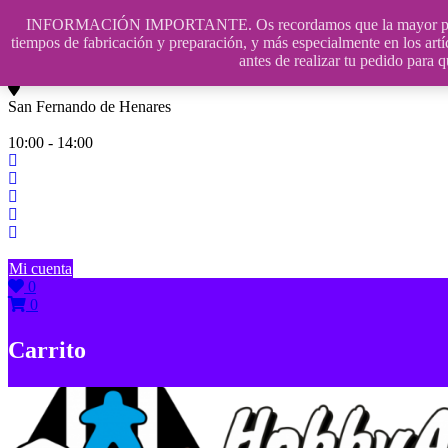
Saltar
INFORMACIÓN IMPORTANTE. Os recordamos que la mayor parte de n
contenido
609241475 SOLO DE 10:00 a 14:00
tiempos de fabricación y preparación, y más especialmente en los artí
antes de realizar tu pedido p
info@hobbyaescala.com
San Fernando de Henares
10:00 - 14:00
Mi cuenta
0
0
Carrito