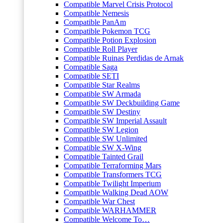
Compatible Marvel Crisis Protocol
Compatible Nemesis
Compatible PanAm
Compatible Pokemon TCG
Compatible Potion Explosion
Compatible Roll Player
Compatible Ruinas Perdidas de Arnak
Compatible Saga
Compatible SETI
Compatible Star Realms
Compatible SW Armada
Compatible SW Deckbuilding Game
Compatible SW Destiny
Compatible SW Imperial Assault
Compatible SW Legion
Compatible SW Unlimited
Compatible SW X-Wing
Compatible Tainted Grail
Compatible Terraforming Mars
Compatible Transformers TCG
Compatible Twilight Imperium
Compatible Walking Dead AOW
Compatible War Chest
Compatible WARHAMMER
Compatible Welcome To…