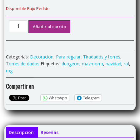
Disponible Bajo Pedido
Torre
Añadir al carrito
de
Dados
"Arbol
Navidad"
Categorías:
Decoracion
,
Para regalar
,
Tiradados y torres
,
cantidad
Torres de dados
Etiquetas:
dungeon
,
mazmorra
,
navidad
,
rol
,
rpg
Compartir en
WhatsApp
Telegram
Descripción
Reseñas