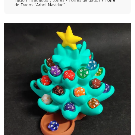
Inicio
/
Tiradados y torres
/
Torres de dados
/ Torre
de Dados “Arbol Navidad”