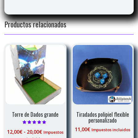
Productos relacionados
Torre de Dados grande
Tiradados polipiel flexible
personalizado
Valorado con
11,00
€
Impuestos incluidos
Rango
12,00
€
-
20,00
€
Impuestos
5.00
de 5