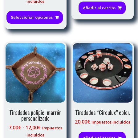
de
incluidos
precios:
Añadir al carrito
Este
desde
producto
Seleccionar opciones
12,00€
tiene
hasta
múltiples
20,00€
variantes.
Las
opciones
se
pueden
elegir
en
la
página
de
producto
Tiradados polipiel marrón
Tiradados “Circulux” color.
personalizado
20,00
€
Impuestos incluidos
Rango
7,00
€
-
12,00
€
Impuestos
de
incluidos