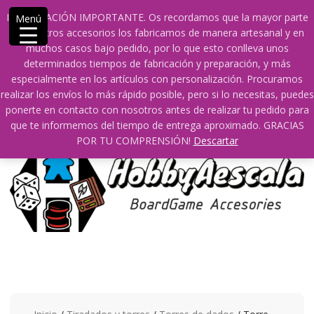
Saltar
609241475 SOLO DE 10:00 a 14:00
INFORMACIÓN IMPORTANTE. Os recordamos que la mayor parte
Menú
contenido
info@hobbyaescala.com
San Fernando de Henares
de nuestros accesorios los fabricamos de manera artesanal y en
10:00 - 14:00
muchos casos bajo pedido, por lo que esto conlleva unos
determinados tiempos de fabricación y preparación, y más
Mi cuenta
especialmente en los artículos con personalización. Procuramos
realizar los envíos lo más rápido posible, pero si lo necesitas, puedes
ponerte en contacto con nosotros antes de realizar tu pedido para
0
0
que te informemos del tiempo de entrega aproximado. GRACIAS
POR TU COMPRENSIÓN!
Descartar