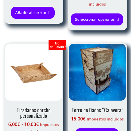
de
incluidos
precios:
Est
Añadir al carrito
desde
pro
Seleccionar opciones
7,00€
tie
hasta
múl
12,00€
var
NO
Las
DISPONIBLE
opc
se
pue
eleg
en
la
pág
de
pro
Tiradados corcho
Torre de Dados “Calavera”
personalizado
15,00
€
Impuestos incluidos
Rango
6,00
€
-
10,00
€
Impuestos
de