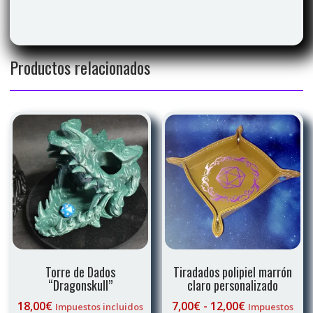
Productos relacionados
Torre de Dados
Tiradados polipiel marrón
“Dragonskull”
claro personalizado
Rango
18,00
€
7,00
€
-
12,00
€
Impuestos incluidos
Impuestos