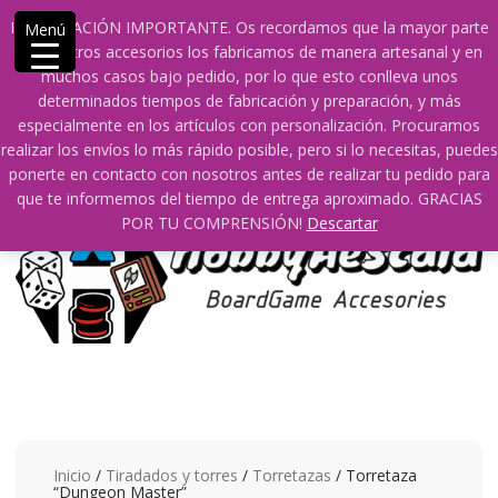
Saltar
609241475 SOLO DE 10:00 a 14:00
info@hobbyaescala.com
INFORMACIÓN IMPORTANTE. Os recordamos que la mayor parte
Menú
contenido
San Fernando de Henares
10:00 - 14:00
de nuestros accesorios los fabricamos de manera artesanal y en
muchos casos bajo pedido, por lo que esto conlleva unos
Mi cuenta
determinados tiempos de fabricación y preparación, y más
especialmente en los artículos con personalización. Procuramos
realizar los envíos lo más rápido posible, pero si lo necesitas, puedes
0
0
ponerte en contacto con nosotros antes de realizar tu pedido para
que te informemos del tiempo de entrega aproximado. GRACIAS
POR TU COMPRENSIÓN!
Descartar
Inicio
/
Tiradados y torres
/
Torretazas
/ Torretaza
“Dungeon Master”