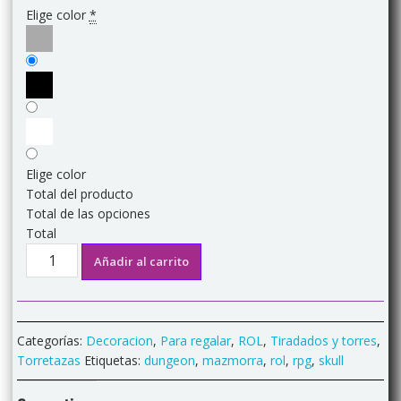
Elige color
*
Elige color
Total del producto
Total de las opciones
Total
Torretaza
Añadir al carrito
"Dungeon
Master"
cantidad
Categorías:
Decoracion
,
Para regalar
,
ROL
,
Tiradados y torres
,
Torretazas
Etiquetas:
dungeon
,
mazmorra
,
rol
,
rpg
,
skull