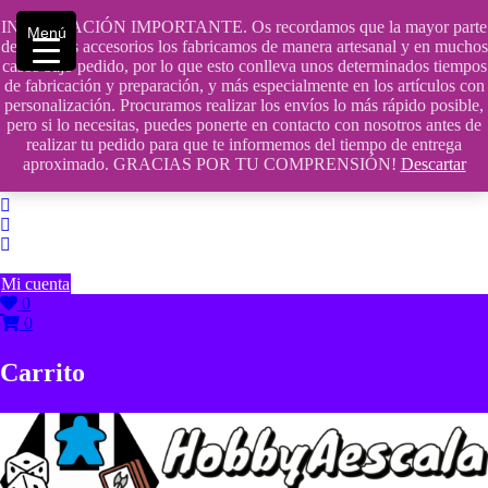
Saltar
INFORMACIÓN IMPORTANTE. Os recordamos que la mayor parte
contenido
609241475 SOLO DE 10:00 a 14:00
Menú
de nuestros accesorios los fabricamos de manera artesanal y en muchos
casos bajo pedido, por lo que esto conlleva unos determinados tiempos
info@hobbyaescala.com
de fabricación y preparación, y más especialmente en los artículos con
personalización. Procuramos realizar los envíos lo más rápido posible,
San Fernando de Henares
pero si lo necesitas, puedes ponerte en contacto con nosotros antes de
realizar tu pedido para que te informemos del tiempo de entrega
10:00 - 14:00
aproximado. GRACIAS POR TU COMPRENSIÓN!
Descartar
Mi cuenta
0
0
Carrito