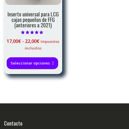
de
producto
Inserto universal para LCG
cajas pequeñas de FFG
(anteriores a 2021)
Valorado con
Rango
17,00
€
-
22,00
€
Impuestos
5.00
de 5
de
incluidos
precios:
Este
desde
producto
Seleccionar opciones
17,00€
tiene
hasta
múltiples
22,00€
variantes.
Las
opciones
se
pueden
elegir
en
Contacto
la