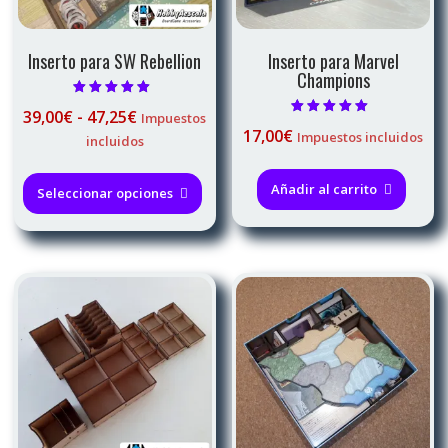
Inserto para SW Rebellion
Inserto para Marvel
Champions
Valorado con
Rango
39,00
€
-
47,25
€
Impuestos
5.00
Valorado con
de 5
17,00
€
de
Impuestos incluidos
4.98
incluidos
de 5
precios:
Este
desde
Añadir al carrito
producto
Seleccionar opciones
39,00€
tiene
hasta
múltiples
47,25€
variantes.
Las
opciones
se
pueden
elegir
en
la
página