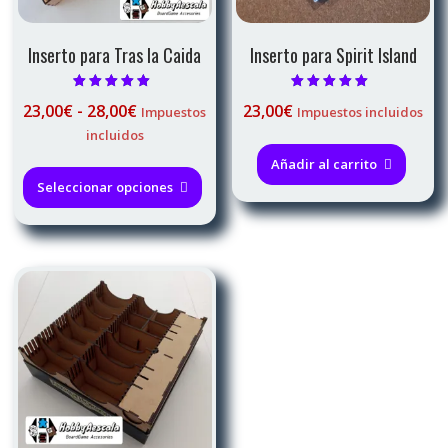
de
producto
Inserto para Tras la Caida
Inserto para Spirit Island
Valorado con
Valorado con
Rango
23,00
€
-
28,00
€
23,00
€
Impuestos
Impuestos incluidos
5.00
5.00
de 5
de 5
de
incluidos
precios:
Este
Añadir al carrito
desde
producto
Seleccionar opciones
23,00€
tiene
hasta
múltiples
28,00€
variantes.
Las
opciones
se
pueden
elegir
en
la
página