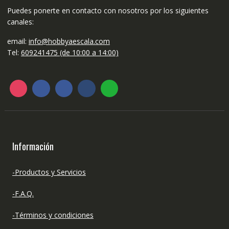
página
Puedes ponerte en contacto con nosotros por los siguientes
de
canales:
producto
email:
info@hobbyaescala.com
Tel:
609241475 (de 10:00 a 14:00)
Información
-Productos y Servicios
-F.A.Q.
-Términos y condiciones