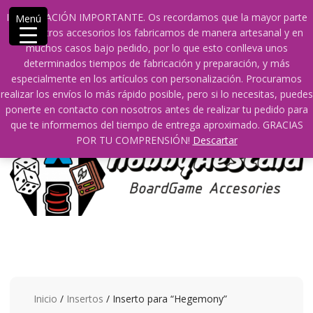
Saltar
609241475 SOLO DE 10:00 a 14:00
info@hobbyaescala.com
INFORMACIÓN IMPORTANTE. Os recordamos que la mayor parte
Menú
contenido
San Fernando de Henares
10:00 - 14:00
de nuestros accesorios los fabricamos de manera artesanal y en
muchos casos bajo pedido, por lo que esto conlleva unos
Mi cuenta
determinados tiempos de fabricación y preparación, y más
especialmente en los artículos con personalización. Procuramos
realizar los envíos lo más rápido posible, pero si lo necesitas, puedes
0
0
ponerte en contacto con nosotros antes de realizar tu pedido para
que te informemos del tiempo de entrega aproximado. GRACIAS
POR TU COMPRENSIÓN!
Descartar
Inicio
/
Insertos
/ Inserto para “Hegemony”