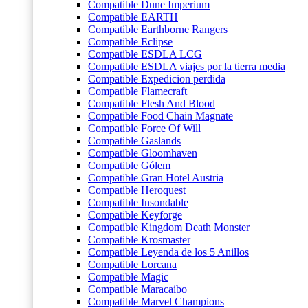
Compatible Dune Imperium
Compatible EARTH
Compatible Earthborne Rangers
Compatible Eclipse
Compatible ESDLA LCG
Compatible ESDLA viajes por la tierra media
Compatible Expedicion perdida
Compatible Flamecraft
Compatible Flesh And Blood
Compatible Food Chain Magnate
Compatible Force Of Will
Compatible Gaslands
Compatible Gloomhaven
Compatible Gólem
Compatible Gran Hotel Austria
Compatible Heroquest
Compatible Insondable
Compatible Keyforge
Compatible Kingdom Death Monster
Compatible Krosmaster
Compatible Leyenda de los 5 Anillos
Compatible Lorcana
Compatible Magic
Compatible Maracaibo
Compatible Marvel Champions