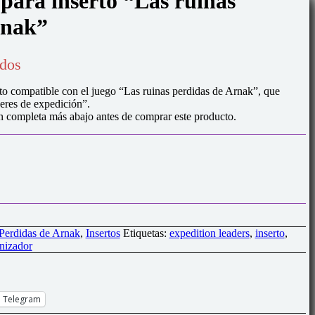
para inserto “Las ruinas
rnak”
idos
rto compatible con el juego “Las ruinas perdidas de Arnak”, que
deres de expedición”.
ompleta más abajo antes de comprar este producto.
Perdidas de Arnak
,
Insertos
Etiquetas:
expedition leaders
,
inserto
,
nizador
Telegram