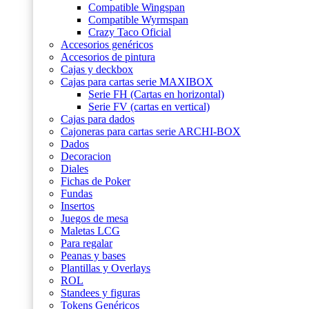
Compatible Wingspan
Compatible Wyrmspan
Crazy Taco Oficial
Accesorios genéricos
Accesorios de pintura
Cajas y deckbox
Cajas para cartas serie MAXIBOX
Serie FH (Cartas en horizontal)
Serie FV (cartas en vertical)
Cajas para dados
Cajoneras para cartas serie ARCHI-BOX
Dados
Decoracion
Diales
Fichas de Poker
Fundas
Insertos
Juegos de mesa
Maletas LCG
Para regalar
Peanas y bases
Plantillas y Overlays
ROL
Standees y figuras
Tokens Genéricos