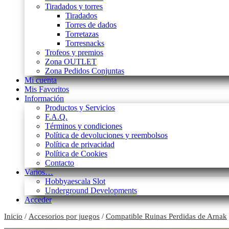
Tiradados y torres
Tiradados
Torres de dados
Torretazas
Torresnacks
Trofeos y premios
Zona OUTLET
Zona Pedidos Conjuntas
Mi cuenta
Mis Favoritos
Información
Productos y Servicios
F.A.Q.
Términos y condiciones
Política de devoluciones y reembolsos
Política de privacidad
Política de Cookies
Contacto
Varios…
Hobbyaescala Slot
Underground Developments
Acceder
Inicio
/
Accesorios por juegos
/
Compatible Ruinas Perdidas de Arnak