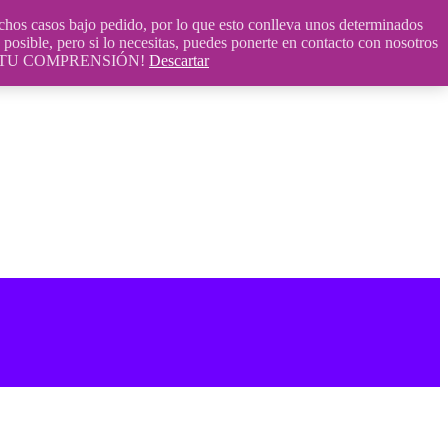
 casos bajo pedido, por lo que esto conlleva unos determinados
posible, pero si lo necesitas, puedes ponerte en contacto con nosotros
S POR TU COMPRENSIÓN!
Descartar