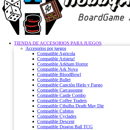
TIENDA DE ACCESORIOS PARA JUEGOS
Accesorios por juegos
Compatible Agricola
Compatible Aristeia!
Compatible Arkham Horror
Compatible Ark Nova
Compatible BloodBowl
Compatible Bullet
Compatible Canción Hielo y Fuego
Compatible Carcassonne
Compatible Castle Combo
Compatible Coffee Traders
Compatible Cthulhu Death May Die
Compatible Cubitos
Compatible Cyclades
Compatible Descent
Compatible Dragon Ball TCG