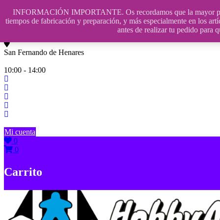
Saltar
INFORMACIÓN IMPORTANTE. Os recordamos que la mayor parte de n
contenido
609241475 SOLO DE 10:00 a 14:00
tiempos de fabricación y preparación, y más especialmente en los artí
antes de realizar tu pedido p
info@hobbyaescala.com
San Fernando de Henares
10:00 - 14:00
Mi cuenta
0
0
Carrito