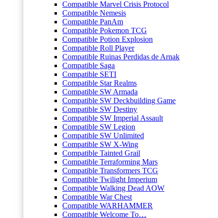
Compatible Marvel Crisis Protocol
Compatible Nemesis
Compatible PanAm
Compatible Pokemon TCG
Compatible Potion Explosion
Compatible Roll Player
Compatible Ruinas Perdidas de Arnak
Compatible Saga
Compatible SETI
Compatible Star Realms
Compatible SW Armada
Compatible SW Deckbuilding Game
Compatible SW Destiny
Compatible SW Imperial Assault
Compatible SW Legion
Compatible SW Unlimited
Compatible SW X-Wing
Compatible Tainted Grail
Compatible Terraforming Mars
Compatible Transformers TCG
Compatible Twilight Imperium
Compatible Walking Dead AOW
Compatible War Chest
Compatible WARHAMMER
Compatible Welcome To…