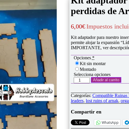
Kit adaptador 
perdidas de A
6,00
€
Impuestos inclu
Kit adaptador para nuestro inse
permite alojar la expansión “Lí
IMPORTANTE, ver descripción c
Opciones
*
Kit sin montar
Montado
Selecciona opciones
Kit
Añadir al carrito
adaptador
para
inserto
Categorías:
Compatible Ruinas 
"Las
leaders
,
lost ruins of arnak
,
orga
ruinas
perdidas
Compartir en
de
Arnak"
WhatsApp
cantidad