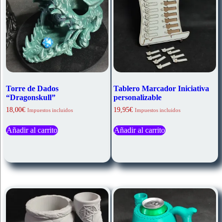
Torre de Dados
Tablero Marcador Iniciativa
“Dragonskull”
personalizable
18,00
€
19,95
€
Impuestos incluidos
Impuestos incluidos
Añadir al carrito
Añadir al carrito