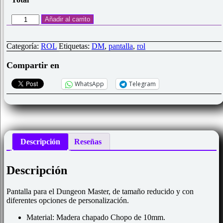
Pantalla
Añadir al carrito
Dungeon
Master
"PRO-
Categoría:
ROL
Etiquetas:
DM
,
pantalla
,
rol
Lite"
Personalizable
Compartir en
cantidad
WhatsApp
Telegram
Descripción
Reseñas
Descripción
Pantalla para el Dungeon Master, de tamaño reducido y con
diferentes opciones de personalización.
Material: Madera chapado Chopo de 10mm.