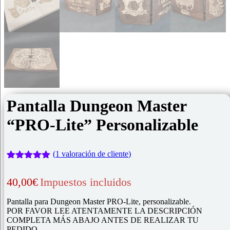
Pantalla Dungeon Master
“PRO-Lite” Personalizable
(
1
valoración de cliente)
Valorado
1
con
5.00
de
40,00
€
Impuestos incluidos
5 en base
a
valoración
de un
Pantalla para Dungeon Master PRO-Lite, personalizable.
cliente
POR FAVOR LEE ATENTAMENTE LA DESCRIPCIÓN
COMPLETA MÁS ABAJO ANTES DE REALIZAR TU
PEDIDO.