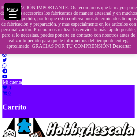
Saltar
INFORMACIÓN IMPORTANTE. Os recordamos que la mayor parte
Menú
contenido
609241475 SOLO DE 10:00 a 14:00
de nuestros accesorios los fabricamos de manera artesanal y en muchos
casos bajo pedido, por lo que esto conlleva unos determinados tiempos
info@hobbyaescala.com
de fabricación y preparación, y más especialmente en los artículos con
personalización. Procuramos realizar los envíos lo más rápido posible,
San Fernando de Henares
pero si lo necesitas, puedes ponerte en contacto con nosotros antes de
realizar tu pedido para que te informemos del tiempo de entrega
10:00 - 14:00
aproximado. GRACIAS POR TU COMPRENSIÓN!
Descartar
Mi cuenta
0
0
Carrito