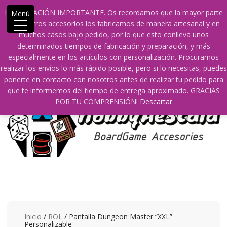
Saltar
609241475 SOLO DE 10:00 a 14:00
info@hobbyaescala.com
INFORMACIÓN IMPORTANTE. Os recordamos que la mayor parte
Menú
contenido
San Fernando de Henares
10:00 - 14:00
de nuestros accesorios los fabricamos de manera artesanal y en
muchos casos bajo pedido, por lo que esto conlleva unos
Mi cuenta
determinados tiempos de fabricación y preparación, y más
especialmente en los artículos con personalización. Procuramos
realizar los envíos lo más rápido posible, pero si lo necesitas, puedes
0
0
ponerte en contacto con nosotros antes de realizar tu pedido para
que te informemos del tiempo de entrega aproximado. GRACIAS
POR TU COMPRENSIÓN!
Descartar
Inicio
/
ROL
/ Pantalla Dungeon Master “XXL”
Personalizable