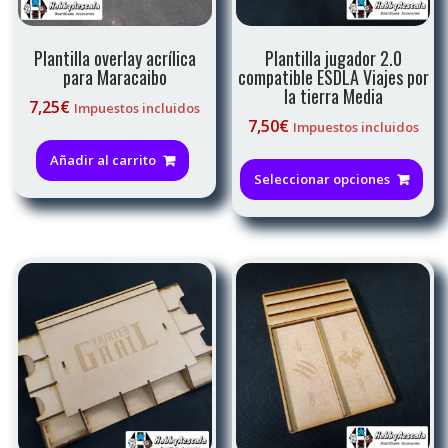
Plantilla overlay acrílica
Plantilla jugador 2.0
para Maracaibo
compatible ESDLA Viajes por
la tierra Media
7,25
€
Impuestos incluidos
7,50
€
Impuestos incluidos
Est
Añadir al carrito
pro
Seleccionar opciones
tie
múl
var
La
opc
se
pu
ele
en
la
pág
de