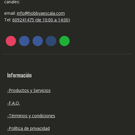
canales:
producto
email:
info@hobbyaescala.com
Tel:
609241475 (de 10:00 a 14:00)
Información
-Productos y Servicios
-F.A.Q.
-Términos y condiciones
-Política de privacidad