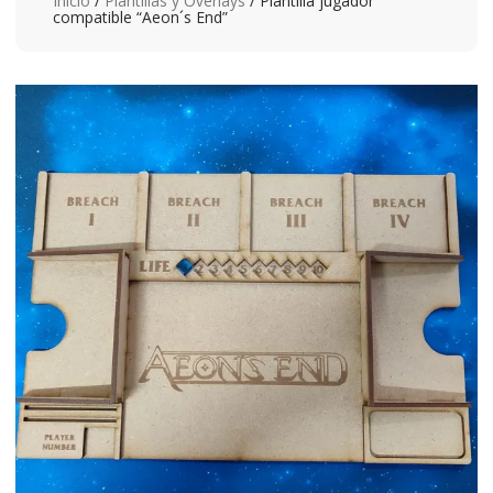
Inicio
/
Plantillas y Overlays
/ Plantilla jugador
compatible “Aeon´s End”