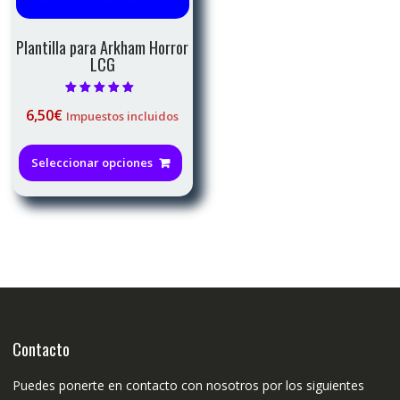
de
producto
Plantilla para Arkham Horror
LCG
Valorado con
6,50
€
Impuestos incluidos
5.00
de 5
Este
producto
Seleccionar opciones
tiene
múltiples
variantes.
Las
opciones
se
pueden
elegir
en
Contacto
la
página
Puedes ponerte en contacto con nosotros por los siguientes
de