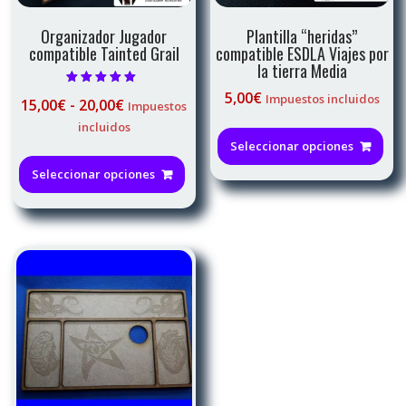
pro
Organizador Jugador
Plantilla “heridas”
compatible Tainted Grail
compatible ESDLA Viajes por
la tierra Media
Valorado con
5,00
€
Impuestos incluidos
Rango
15,00
€
-
20,00
€
Impuestos
4.83
de 5
de
Est
incluidos
precios:
pro
Seleccionar opciones
Este
desde
tie
producto
Seleccionar opciones
15,00€
múl
tiene
hasta
var
múltiples
20,00€
La
variantes.
opc
Las
se
opciones
pu
se
ele
pueden
en
elegir
la
en
pág
la
de
página
pro