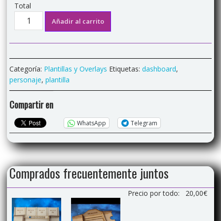
Total
Plantilla
Añadir al carrito
jugador
compatible
"Aeon
´s
Categoría:
Plantillas y Overlays
Etiquetas:
dashboard
,
End"
personaje
,
plantilla
cantidad
Compartir en
WhatsApp
Telegram
Comprados frecuentemente juntos
Precio por todo:
20,00
€