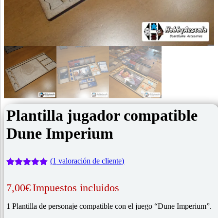
Plantilla jugador compatible
Dune Imperium
(
1
valoración de cliente)
Valorado
1
con
5.00
de
7,00
€
Impuestos incluidos
5 en base
a
valoración
de un
1 Plantilla de personaje compatible con el juego “Dune Imperium”.
cliente