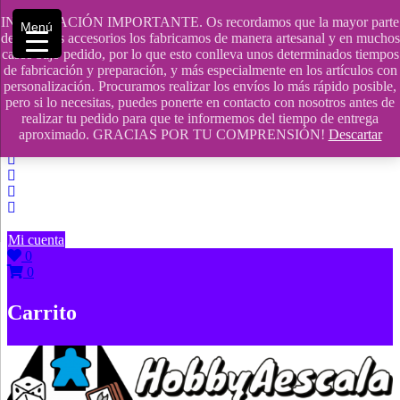
Saltar
INFORMACIÓN IMPORTANTE. Os recordamos que la mayor parte
Menú
contenido
609241475 SOLO DE 10:00 a 14:00
de nuestros accesorios los fabricamos de manera artesanal y en muchos
casos bajo pedido, por lo que esto conlleva unos determinados tiempos
info@hobbyaescala.com
de fabricación y preparación, y más especialmente en los artículos con
personalización. Procuramos realizar los envíos lo más rápido posible,
San Fernando de Henares
pero si lo necesitas, puedes ponerte en contacto con nosotros antes de
realizar tu pedido para que te informemos del tiempo de entrega
10:00 - 14:00
aproximado. GRACIAS POR TU COMPRENSIÓN!
Descartar
Mi cuenta
0
0
Carrito