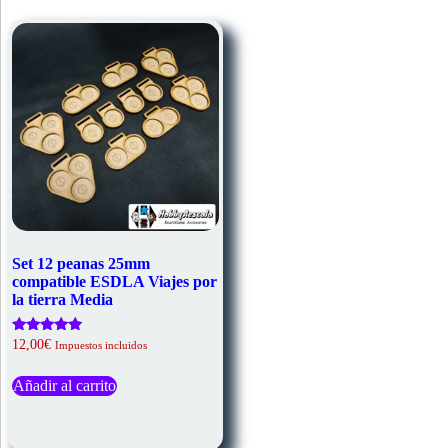
pueden
se
elegir
pueden
en
elegir
la
en
página
la
de
página
producto
de
producto
Set 12 peanas 25mm
compatible ESDLA Viajes por
la tierra Media
Valorado
12,00
€
Impuestos incluidos
con
5.00
de 5
Añadir al carrito