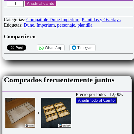
Plantilla
Añadir al carrito
jugador
compatible
Dune
Categorías:
Compatible Dune Imperium
,
Plantillas y Overlays
Imperium
Etiquetas:
Dune
,
Imperium
,
personaje
,
plantilla
cantidad
Compartir en
WhatsApp
Telegram
Comprados frecuentemente juntos
Precio por todo:
12,00
€
Añadir todo al Carrito
+