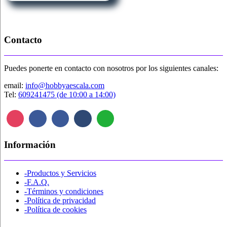
variantes.
20,00€
Las
opciones
se
pueden
Contacto
elegir
en
la
Puedes ponerte en contacto con nosotros por los siguientes canales:
página
de
email:
info@hobbyaescala.com
producto
Tel:
609241475 (de 10:00 a 14:00)
Información
-Productos y Servicios
-F.A.Q.
-Términos y condiciones
-Política de privacidad
-Política de cookies