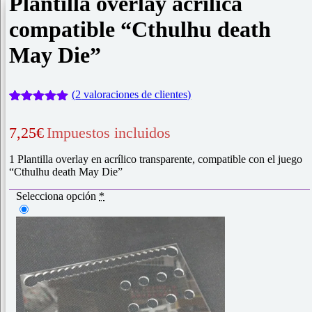
Plantilla overlay acrílica
compatible “Cthulhu death
May Die”
(
2
valoraciones de clientes)
Valorado
2
con
5.00
de
7,25
€
Impuestos incluidos
5 en base
a
valoraciones
1 Plantilla overlay en acrílico transparente, compatible con el juego
de clientes
“Cthulhu death May Die”
Selecciona opción
*