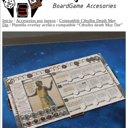
Inicio
/
Accesorios por juegos
/
Compatible Cthulhu Death May
Die
/ Plantilla overlay acrílica compatible “Cthulhu death May Die”