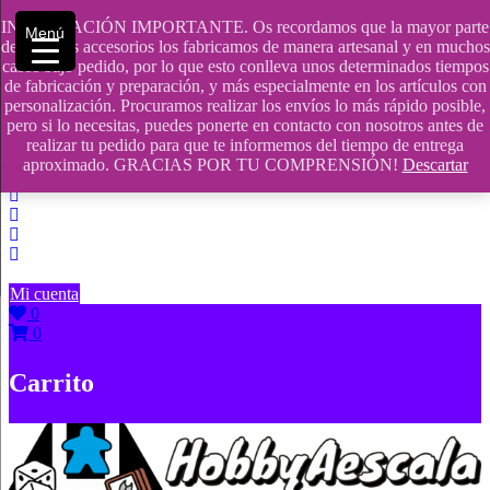
Saltar
INFORMACIÓN IMPORTANTE. Os recordamos que la mayor parte
Menú
contenido
609241475 SOLO DE 10:00 a 14:00
de nuestros accesorios los fabricamos de manera artesanal y en muchos
casos bajo pedido, por lo que esto conlleva unos determinados tiempos
info@hobbyaescala.com
de fabricación y preparación, y más especialmente en los artículos con
personalización. Procuramos realizar los envíos lo más rápido posible,
San Fernando de Henares
pero si lo necesitas, puedes ponerte en contacto con nosotros antes de
realizar tu pedido para que te informemos del tiempo de entrega
10:00 - 14:00
aproximado. GRACIAS POR TU COMPRENSIÓN!
Descartar
Mi cuenta
0
0
Carrito