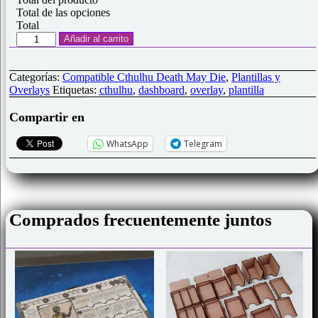
Total de las opciones
Total
Plantilla
Añadir al carrito
overlay
acrílica
compatible
Categorías:
Compatible Cthulhu Death May Die
,
Plantillas y
"Cthulhu
Overlays
Etiquetas:
cthulhu
,
dashboard
,
overlay
,
plantilla
death
May
Compartir en
Die"
cantidad
WhatsApp
Telegram
Comprados frecuentemente juntos