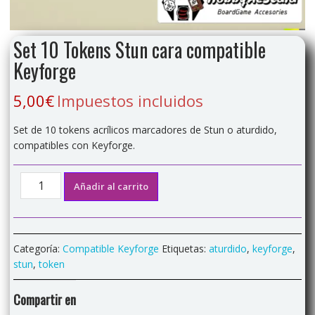
Set 10 Tokens Stun cara compatible
Keyforge
5,00
€
Impuestos incluidos
Set de 10 tokens acrílicos marcadores de Stun o aturdido,
compatibles con Keyforge.
Set
Añadir al carrito
10
Tokens
Stun
cara
Categoría:
Compatible Keyforge
Etiquetas:
aturdido
,
keyforge
,
compatible
stun
,
token
Keyforge
cantidad
Compartir en