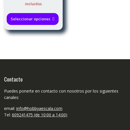
de
incluidos
precios:
Este
desde
producto
Seleccionar opciones
17,00€
tiene
hasta
múltiples
22,00€
variantes.
Las
opciones
se
pueden
elegir
en
Contacto
la
página
Puedes ponerte en contacto con nosotros por los siguientes
de
canales:
producto
email:
info@hobbyaescala.com
Tel:
609241475 (de 10:00 a 14:00)