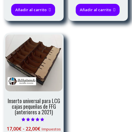
Añadir al carrito
Añadir al carrito
Inserto universal para LCG
cajas pequeñas de FFG
(anteriores a 2021)
Valorado con
Rango
17,00
€
-
22,00
€
Impuestos
5.00
de 5