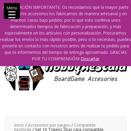
Saltar
609241475 SOLO DE 10:00 a 14:00
info@hobbyaescala.com
INFORMACIÓN IMPORTANTE. Os recordamos que la mayor parte
Menú
contenido
San Fernando de Henares
10:00 - 14:00
de nuestros accesorios los fabricamos de manera artesanal y en
muchos casos bajo pedido, por lo que esto conlleva unos
Mi cuenta
determinados tiempos de fabricación y preparación, y más
especialmente en los artículos con personalización. Procuramos
realizar los envíos lo más rápido posible, pero si lo necesitas, puedes
0
0
ponerte en contacto con nosotros antes de realizar tu pedido para
que te informemos del tiempo de entrega aproximado. GRACIAS
POR TU COMPRENSIÓN!
Descartar
Inicio
/
Accesorios por juegos
/
Compatible
Keyforge
/ Set 10 Tokens Stun cara compatible